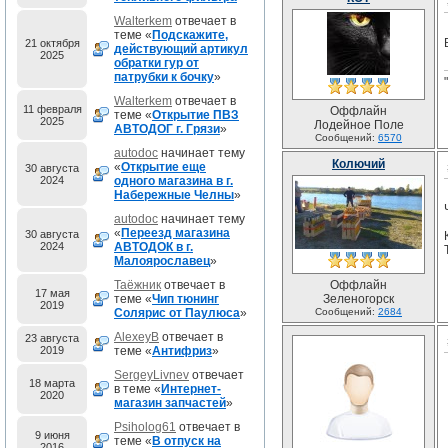
Walterkem
отвечает в
теме «
Подскажите,
21 октября
действующий артикул
2025
обратки гур от
патрубки к бочку
»
Walterkem
отвечает в
11 февраля
Оффлайн
теме «
Открытие ПВЗ
2025
Лодейное Поле
АВТОДОГ г. Грязи
»
Сообщений:
6570
autodoc
начинает тему
Колючий
«
Открытие еще
30 августа
2024
одного магазина в г.
Набережные Челны
»
autodoc
начинает тему
«
Переезд магазина
30 августа
2024
АВТОДОК в г.
Малоярославец
»
Таёжник
отвечает в
Оффлайн
17 мая
теме «
Чип тюнинг
Зеленогорск
2019
Солярис от Паулюса
»
Сообщений:
2684
AlexeyB
отвечает в
23 августа
2019
теме «
Антифриз
»
SergeyLivnev
отвечает
18 марта
в теме «
Интернет-
2020
магазин запчастей
»
Psiholog61
отвечает в
9 июня
теме «
В отпуск на
2016