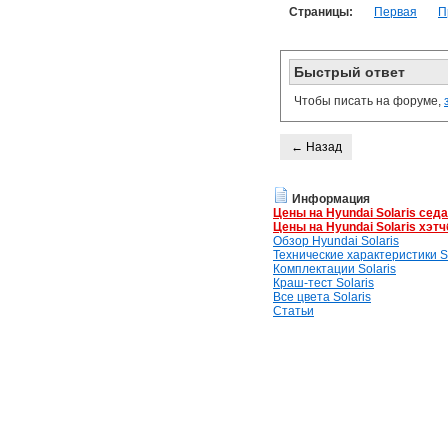
Страницы:
Первая
П
Быстрый ответ
Чтобы писать на форуме,
← Назад
Информация
Цены на Hyundai Solaris сед
Цены на Hyundai Solaris хэтч
Обзор Hyundai Solaris
Технические характеристики So
Комплектации Solaris
Краш-тест Solaris
Все цвета Solaris
Статьи