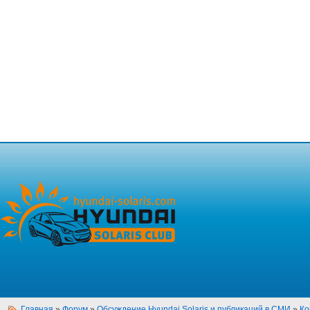
Главная
»
Форум
»
Обсуждение Hyundai Solaris и публикаций в СМИ
»
Ко