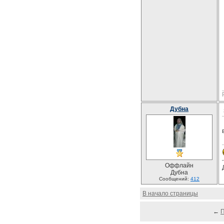
Дубна
Оффлайн
Дубна
Сообщений:
412
В начало страницы
←