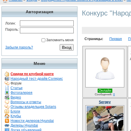
Конкурс "Наро
Авторизация
Логин:
Пароль:
Страницы:
Первая
П
Запомнить меня
Забыли пароль?
Меню
Скидки по клубной карте
Народный тест-драйв Солярис
Форум
Статьи
Онлайн
Фотогалерея
Сообщений:
0
Видео
Вопросы и ответы
Sergey
Отзывы владельцев Solaris
Блоги
Клубы
Новости дилеров Hyundai
Дилеры Hyundai
Доска объявлений