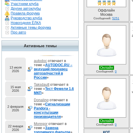
Участники клуба
Другие автоклубы
Оффлайн
Правила форума
Москва
Руководство клуба
Сообщений:
5251
Новогодняя ЁЛКА
Активные темы форума
Про авто
Активные темы
autodoc
отвечает в
теме «
AUTODOC.RU –
13 июля
Онлайн
ведущий продавец
2026
Сообщений:
0
автозапчастей в
России
»
Taksdautt
отвечает в
15 мая
теме «
Тест Фемели 1.6
2026
МКП
»
Donaling
отвечает в
теме «
Сигнализации
2 февраля
Pandora -
2026
консультации
производителя
»
Онлайн
Moregor
отвечает в
Сообщений:
0
22 января
теме «
Замена
2026
топливного фильтра
»
КОТ