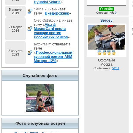
Hyundai Solaris
»
Онлайн
Sergej28
начинает
5 апреля
Сообщений:
0
2019
тему «
Внедорожник
»
Oleg Ostrikov
начинает
Sergey
тему «
Visa &
21 марта
MasterCard ввели
2014
санкции против
Российских банков
»
avtokrasim
отвечает в
теме
2 августа
«
Профессиональный
2023
кузовной ремонт АКМ
Оффлайн
Моторс -12%
»
Москва
Сообщений:
5251
Случайное фото
Фото с клубных встреч