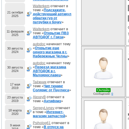
Walterkem
отвечает в
теме «
Подскажите,
21 октября
действующий артикул
2025
обратки гур от
патрубки к бочку
»
Walterkem
отвечает в
11 февраля
теме «
Открытие ПВЗ
2025
АВТОДОГ г. Грязи
»
autodoc
начинает тему
«
Открытие еще
30 августа
2024
одного магазина в г.
Набережные Челны
»
autodoc
начинает тему
«
Переезд магазина
30 августа
2024
АВТОДОК в г.
Малоярославец
»
Таёжник
отвечает в
17 мая
теме «
Чип тюнинг
2019
Солярис от Паулюса
»
Онлайн
Сообщений:
0
AlexeyB
отвечает в
23 августа
2019
теме «
Антифриз
»
SergeyLivnev
отвечает
18 марта
в теме «
Интернет-
2020
магазин запчастей
»
Psiholog61
отвечает в
9 июня
теме «
В отпуск на
2016