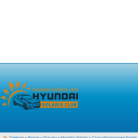
Главная
»
Форум
»
Отзывы о Hyundai Solaris
»
Стал обладателем Family 