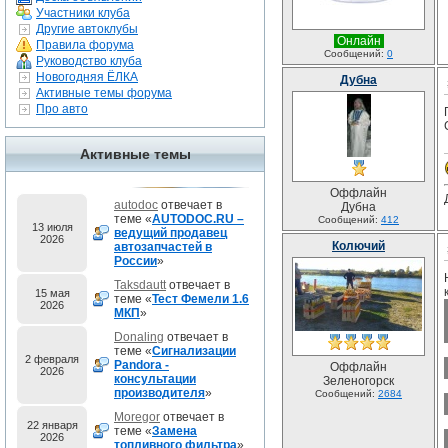
Участники клуба
Другие автоклубы
Онлайн
Правила форума
Сообщений:
0
Руководство клуба
Новогодняя ЁЛКА
Дубна
Активные темы форума
Про авто
Активные темы
Оффлайн
autodoc
отвечает в
Дубна
теме «
AUTODOC.RU –
Сообщений:
412
13 июля
ведущий продавец
2026
Колючий
автозапчастей в
России
»
Taksdautt
отвечает в
15 мая
теме «
Тест Фемели 1.6
2026
МКП
»
Donaling
отвечает в
теме «
Сигнализации
2 февраля
Pandora -
Оффлайн
2026
консультации
Зеленогорск
производителя
»
Сообщений:
2684
Moregor
отвечает в
22 января
теме «
Замена
2026
топливного фильтра
»