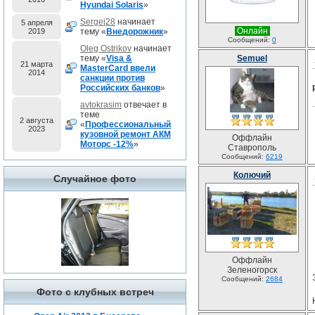
Hyundai Solaris
»
Sergej28
начинает
5 апреля
Онлайн
2019
тему «
Внедорожник
»
Сообщений:
0
Oleg Ostrikov
начинает
тему «
Visa &
Semuel
21 марта
MasterCard ввели
2014
санкции против
Российских банков
»
avtokrasim
отвечает в
теме
2 августа
«
Профессиональный
2023
кузовной ремонт АКМ
Оффлайн
Моторс -12%
»
Ставрополь
Сообщений:
6219
Колючий
Случайное фото
Оффлайн
Зеленогорск
Сообщений:
2684
Фото с клубных встреч