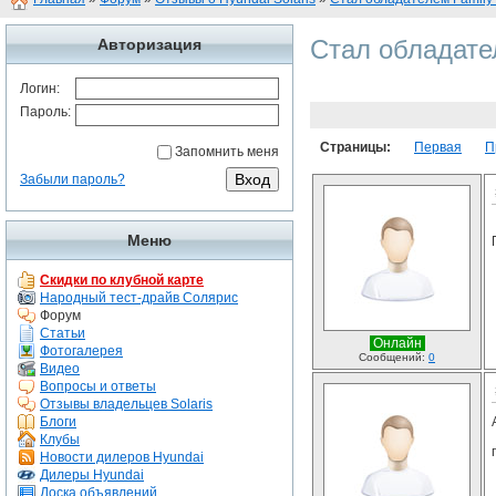
Стал обладател
Авторизация
Логин:
Пароль:
Страницы:
Первая
П
Запомнить меня
Забыли пароль?
Меню
Скидки по клубной карте
Народный тест-драйв Солярис
Форум
Статьи
Онлайн
Фотогалерея
Сообщений:
0
Видео
Вопросы и ответы
Отзывы владельцев Solaris
Блоги
Клубы
Новости дилеров Hyundai
Дилеры Hyundai
Доска объявлений