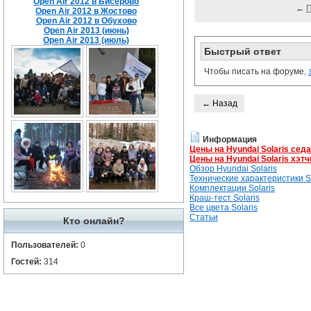
Open Air 2012 в Бисерово
←
Open Air 2012 в Жостово
Open Air 2012 в Обухово
Open Air 2013 (июнь)
Open Air 2013 (июль)
Быстрый ответ
Чтобы писать на форуме,
← Назад
Информация
Цены на Hyundai Solaris сед
Цены на Hyundai Solaris хэтч
Обзор Hyundai Solaris
Технические характеристики So
Комплектации Solaris
Краш-тест Solaris
Все цвета Solaris
Статьи
Кто онлайн?
Пользователей:
0
Гостей:
314