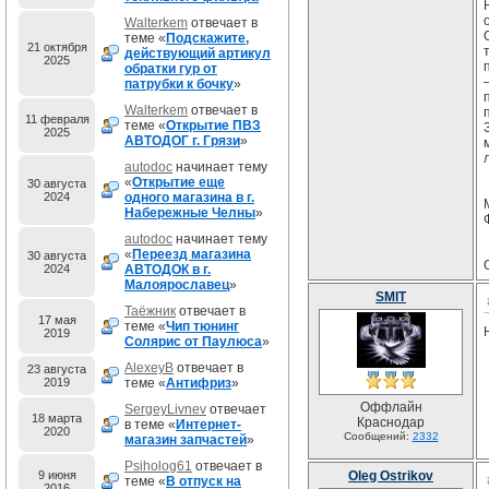
Walterkem
отвечает в
теме «
Подскажите,
21 октября
действующий артикул
2025
обратки гур от
патрубки к бочку
»
Walterkem
отвечает в
11 февраля
теме «
Открытие ПВЗ
2025
АВТОДОГ г. Грязи
»
autodoc
начинает тему
«
Открытие еще
30 августа
2024
одного магазина в г.
Набережные Челны
»
autodoc
начинает тему
«
Переезд магазина
30 августа
2024
АВТОДОК в г.
Малоярославец
»
SMIT
Таёжник
отвечает в
17 мая
теме «
Чип тюнинг
2019
Солярис от Паулюса
»
AlexeyB
отвечает в
23 августа
2019
теме «
Антифриз
»
Оффлайн
SergeyLivnev
отвечает
18 марта
Краснодар
в теме «
Интернет-
2020
Сообщений:
2332
магазин запчастей
»
Psiholog61
отвечает в
9 июня
Oleg Ostrikov
теме «
В отпуск на
2016