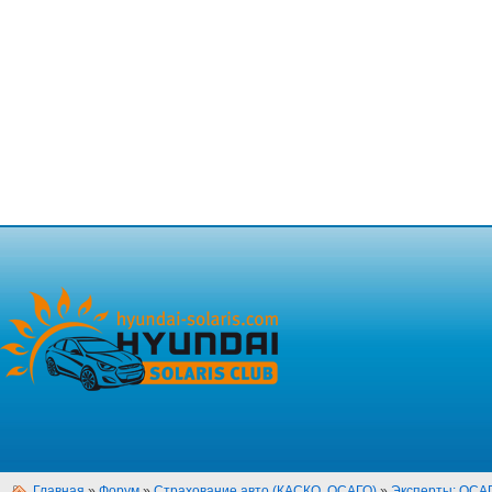
Главная
»
Форум
»
Страхование авто (КАСКО, ОСАГО)
»
Эксперты: ОСА