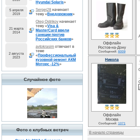
Hyundai Solaris
»
Sergej28
начинает
5 апреля
2019
тему «
Внедорожник
»
Oleg Ostrikov
начинает
тему «
Visa &
21 марта
MasterCard ввели
2014
санкции против
Российских банков
»
Оффлайн
avtokrasim
отвечает в
Ростов-на-Дону
теме
Сообщений:
6009
2 августа
«
Профессиональный
2023
кузовной ремонт АКМ
Никола
Моторс -12%
»
Случайное фото
Оффлайн
Москва
Сообщений:
1071
Фото с клубных встреч
В начало страницы