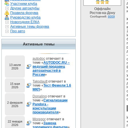
Участники клуба
Другие автоклубы
Оффлайн
Правила форума
Ростов-на-Дону
Сообщений:
6009
Руководство клуба
Новогодняя ЁЛКА
Активные темы форума
Про авто
Активные темы
autodoc
отвечает в
теме «
AUTODOC.RU –
13 июля
ведущий продавец
2026
автозапчастей в
России
»
Taksdautt
отвечает в
15 мая
теме «
Тест Фемели 1.6
2026
МКП
»
Donaling
отвечает в
теме «
Сигнализации
2 февраля
Pandora -
2026
консультации
производителя
»
Moregor
отвечает в
22 января
теме «
Замена
2026
топливного фильтра
»