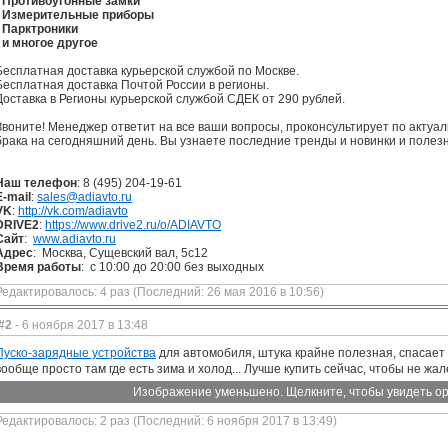
- Противоугонные замки
- Измерительные приборы
- Парктроники
- и многое другое
Бесплатная доставка курьерской службой по Москве.
Бесплатная доставка Почтой России в регионы.
Доставка в Регионы курьерской службой СДЕК от 290 рублей.
Звоните! Менеджер ответит на все ваши вопросы, проконсультирует по актуа
брака на сегодняшний день. Вы узнаете последние тренды и новинки и поле
Наш телефон
: 8 (495) 204-19-61
E-mail
:
sales@adiavto.ru
VK
:
http://vk.com/adiavto
DRIVE2
:
https://www.drive2.ru/o/ADIAVTO
Сайт
:
www.adiavto.ru
Адрес
: Москва, Сущевский вал, 5с12
Время работы
: с 10:00 до 20:00 без выходных
Редактировалось: 4 раз (Последний: 26 мая 2016 в 10:56)
#2
- 6 ноября 2017 в 13:48
Пуско-зарядные устройства
для автомобиля, штука крайне полезная, спасает 
вообще просто там где есть зима и холод... Лучше купить сейчас, чтобы не жа
Изображение уменьшено. Щелкните, чтобы увидеть ор
Редактировалось: 2 раз (Последний: 6 ноября 2017 в 13:49)