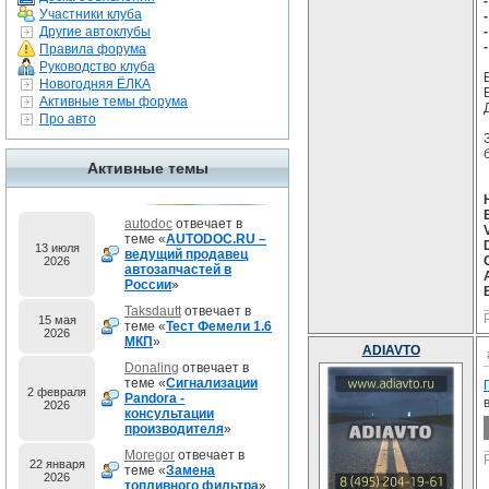
Участники клуба
Другие автоклубы
Правила форума
Руководство клуба
Новогодняя ЁЛКА
Активные темы форума
Про авто
Активные темы
autodoc
отвечает в
теме «
AUTODOC.RU –
13 июля
ведущий продавец
2026
автозапчастей в
России
»
Taksdautt
отвечает в
15 мая
теме «
Тест Фемели 1.6
2026
МКП
»
ADIAVTO
Donaling
отвечает в
теме «
Сигнализации
2 февраля
Pandora -
2026
консультации
производителя
»
Moregor
отвечает в
22 января
теме «
Замена
2026
топливного фильтра
»