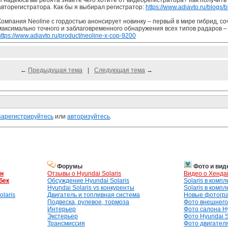
Я надеюсь вы ребята знаете чего хотите от видеорегистратора? Как получить
авторегистратора. Как бы я выбирал регистратор:
https://www.adiavto.ru/blogs/b
Компания Neoline с гордостью анонсирует новинку – первый в мире гибрид, 
максимально точного и заблаговременного обнаружения всех типов радаров –
https://www.adiavto.ru/product/neoline-x-cop-9200
←
Предыдущая тема
|
Следующая тема
→
зарегистрируйтесь
или
авторизуйтесь
.
Форумы
Фото и вид
ан
Отзывы о Hyundai Solaris
Видео о Хенда
бек
Обсуждение Hyundai Solaris
Solaris в комп
Hyundai Solaris vs конкуренты
Solaris в комп
laris
Двигатель и топливная система
Новые фотогр
Подвеска, рулевое, тормоза
Фото внешнего 
Интерьер
Фото салона Hy
Экстерьер
Фото Hyundai S
Трансмиссия
Фото двигателя,