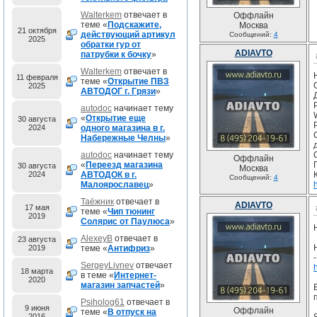
Walterkem
отвечает в
Оффлайн
теме «
Подскажите,
Москва
21 октября
действующий артикул
Сообщений:
4
2025
обратки гур от
ADIAVTO
патрубки к бочку
»
Walterkem
отвечает в
11 февраля
теме «
Открытие ПВЗ
2025
АВТОДОГ г. Грязи
»
autodoc
начинает тему
«
Открытие еще
30 августа
2024
одного магазина в г.
Набережные Челны
»
autodoc
начинает тему
Оффлайн
«
Переезд магазина
30 августа
Москва
2024
АВТОДОК в г.
Сообщений:
4
Малоярославец
»
Таёжник
отвечает в
ADIAVTO
17 мая
теме «
Чип тюнинг
2019
Солярис от Паулюса
»
AlexeyB
отвечает в
23 августа
2019
теме «
Антифриз
»
SergeyLivnev
отвечает
18 марта
в теме «
Интернет-
2020
магазин запчастей
»
Psiholog61
отвечает в
9 июня
Оффлайн
теме «
В отпуск на
2016