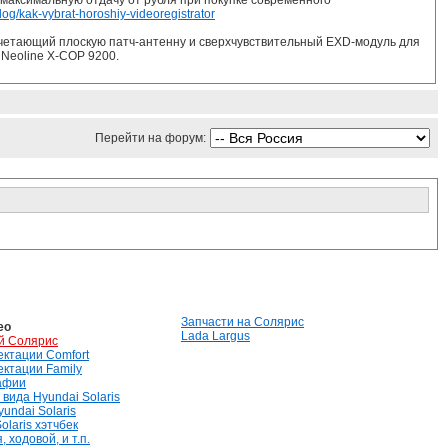
 максимальную отдачу от рубля при покупке современного
log/kak-vybrat-horoshiy-videoregistrator
сочетающий плоскую патч-антенну и сверхчувствительный EXD-модуль для
 Neoline X-COP 9200.
Перейти на форум:
Запчасти на Солярис
ео
Lada Largus
й Солярис
лектации Comfort
лектации Family
афии
вида Hyundai Solaris
undai Solaris
olaris хэтчбек
 ходовой, и т.п.