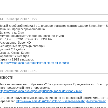
#3
- 15 ноября 2018 в 17:27
Новый корейский гибрид 2 в 1, видеорегистратор с антирадаром Street-Storm
Оснащен процессором Ambarella
Дальность до 2 км.
Регулярное автоматическое обновление камер
WDR, G-СЕНСОР, штамп ГОСНОМЕРА
Разрешение: Super HD
Сигнатурный модуль фильтрации
дисплей 2.7 дюйма
Страна: Южная Корея
Гарантия: 12 месяцев
Карта на 32GB в подарок!
https://www.adiavto.ru/product/street-storm-str-9960se
#4
- 28 ноября 2018 в 18:49
НОВОСТИ
Нет направленного отображения? Вы купили кирпич. Продавайте его. Всесто
- это пресловутый нож в перестрелке.
https://www.adiavto.ru/blogs/blog/luchshiy-radar-detektor-v-mire
Есть вещи получше чем выбрасывание денег на недаженый автомобиль. Вот 1
переплаты:
https://www.adiavto.ru/blogs/blog/10-samyh-nadezhnyh-avtomobiley