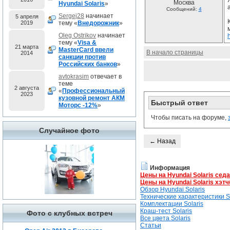
Москва
Hyundai Solaris
»
Сообщений:
4
Sergej28
начинает
5 апреля
2019
тему «
Внедорожник
»
Oleg Ostrikov
начинает
тему «
Visa &
21 марта
MasterCard ввели
В начало страницы
2014
санкции против
Российских банков
»
avtokrasim
отвечает в
теме
2 августа
«
Профессиональный
2023
кузовной ремонт АКМ
Быстрый ответ
Моторс -12%
»
Чтобы писать на форуме,
Случайное фото
← Назад
Информация
Цены на Hyundai Solaris сед
Цены на Hyundai Solaris хэтч
Обзор Hyundai Solaris
Технические характеристики So
Комплектации Solaris
Краш-тест Solaris
Фото с клубных встреч
Все цвета Solaris
Статьи