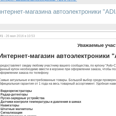
интернет-магазина автоэлектроники "A
#1
- 26 мая 2016 в 10:53
Уважаемые учас
Интернет-магазин автоэлектроники 
предоставляет скидку любому участнику вашего сообщества, по купону "Avto-Cl
Данный купон необходимо ввести в корзине при оформлении заказа, чтобы пол
оформлении заказа по телефону.
Самые актуальные и востребованные товары. Большой выбор среди провере
Официальная гарантия от 1 года на весь товарный ассортимент. Удобная нави
- Видеорегистраторы
- Радар-детекторы
- Пуско-зарядные устройства
- Датчики контроля температуры и давления в шинах
- Навигаторы
- Штатные магнитолы
- Сигнализации