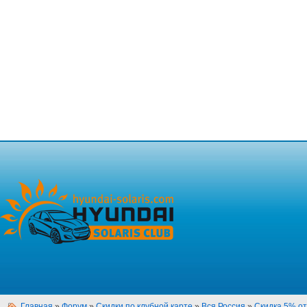
Главная
»
Форум
»
Скидки по клубной карте
»
Вся Россия
»
Скидка 5% от