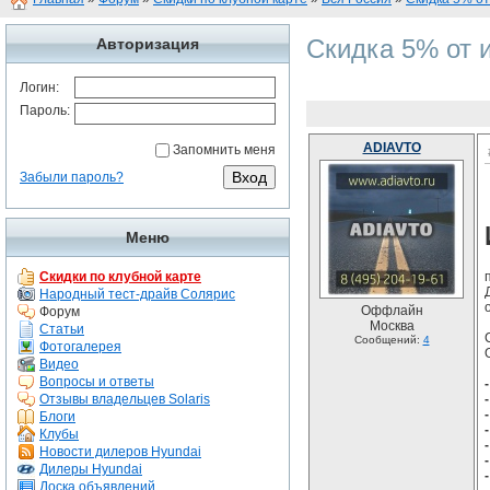
Скидка 5% от 
Авторизация
Логин:
Пароль:
ADIAVTO
Запомнить меня
Забыли пароль?
Меню
Скидки по клубной карте
Народный тест-драйв Солярис
Оффлайн
Форум
Москва
Статьи
Сообщений:
4
Фотогалерея
Видео
Вопросы и ответы
Отзывы владельцев Solaris
Блоги
Клубы
Новости дилеров Hyundai
Дилеры Hyundai
Доска объявлений