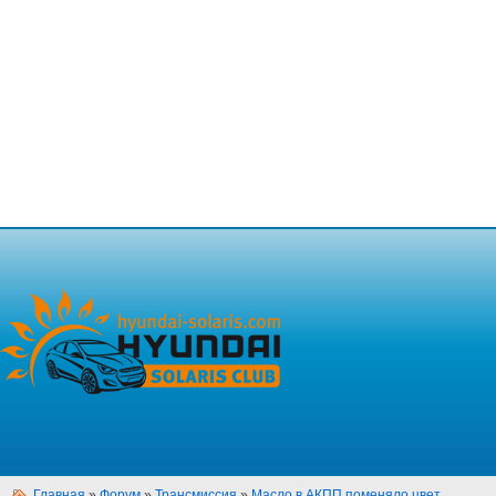
Главная
»
Форум
»
Трансмиссия
»
Масло в АКПП поменяло цвет