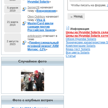
Hyundai Solaris
»
Чтобы писать на форуме,
Sergej28
начинает
5 апреля
2019
тему «
Внедорожник
»
← Назад
Oleg Ostrikov
начинает
тему «
Visa &
21 марта
MasterCard ввели
2014
санкции против
Информация
Российских банков
»
Цены на Hyundai Solaris сед
Цены на Hyundai Solaris хэтч
avtokrasim
отвечает в
Обзор Hyundai Solaris
теме
2 августа
Технические характеристики So
«
Профессиональный
2023
Комплектации Solaris
кузовной ремонт АКМ
Краш-тест Solaris
Моторс -12%
»
Все цвета Solaris
Статьи
Случайное фото
Фото с клубных встреч