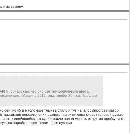
олную замену.
 АКПП обнаружил, что оно светло-коричневого цвета.
покупке авто. Машина 2012 года, пробег 30 т км. Проблем
но сейчас 45 и масло еще темнее стало,и тут началось!прогрев матор
ед- назад,при переключении в движении вижу жена кивает головой.думаю
ништяк еще!ошибок нет.купил масло начал менять открутил пробку , а от
вую как коробка переключает. (все пучком)