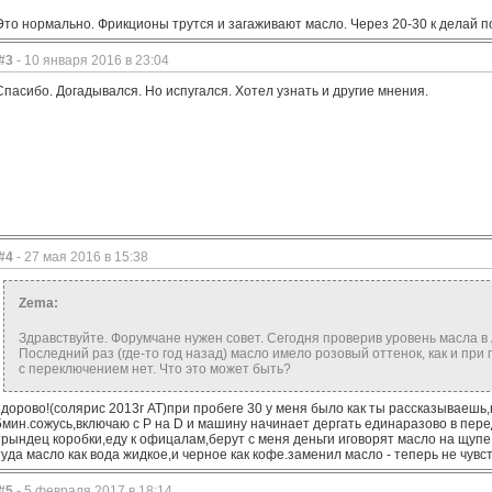
Это нормально. Фрикционы трутся и загаживают масло. Через 20-30 к делай п
#3
- 10 января 2016 в 23:04
Спасибо. Догадывался. Но испугался. Хотел узнать и другие мнения.
#4
- 27 мая 2016 в 15:38
Zema:
Здравствуйте. Форумчане нужен совет. Сегодня проверив уровень масла в
Последний раз (где-то год назад) масло имело розовый оттенок, как и при 
с переключением нет. Что это может быть?
здорово!(солярис 2013г АТ)при пробеге 30 у меня было как ты рассказываешь,
5мин.сожусь,включаю с P на D и машину начинает дергать единаразово в пер
трындец коробки,еду к офицалам,берут с меня деньги иговорят масло на щупе 
туда масло как вода жидкое,и черное как кофе.заменил масло - теперь не чувст
#5
- 5 февраля 2017 в 18:14