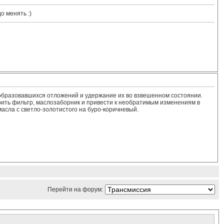
о менять :)
 образовавшихся отложений и удержание их во взвешенном состоянии.
рить фильтр, маслозаборник и привести к необратимым изменениям в
асла с светло-золотистого на буро-коричневый.
Перейти на форум: