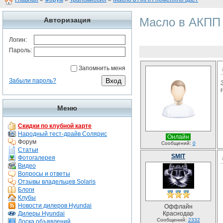
Масло в АКПП 
Авторизация
Логин:
Пароль:
Запомнить меня
Забыли пароль?
Меню
Скидки по клубной карте
Народный тест-драйв Солярис
Онлайн
Форум
Сообщений:
0
Статьи
SMIT
Фотогалерея
Видео
Вопросы и ответы
Отзывы владельцев Solaris
Блоги
Клубы
Новости дилеров Hyundai
Оффлайн
Дилеры Hyundai
Краснодар
Сообщений:
2332
Доска объявлений