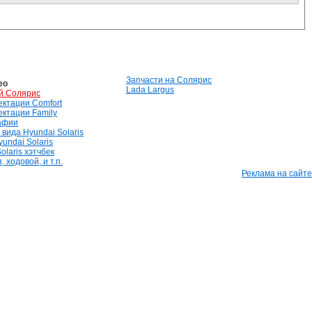
Запчасти на Солярис
ео
Lada Largus
й Солярис
лектации Comfort
лектации Family
афии
вида Hyundai Solaris
undai Solaris
olaris хэтчбек
 ходовой, и т.п.
Реклама на сайте