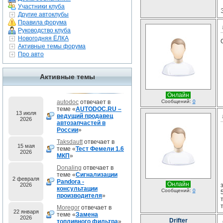
Участники клуба
Другие автоклубы
Правила форума
Руководство клуба
Новогодняя ЁЛКА
Активные темы форума
Про авто
Активные темы
Онлайн
autodoc
отвечает в
Сообщений:
0
теме «
AUTODOC.RU –
13 июля
ведущий продавец
2026
автозапчастей в
России
»
Taksdautt
отвечает в
15 мая
теме «
Тест Фемели 1.6
2026
МКП
»
Donaling
отвечает в
теме «
Сигнализации
2 февраля
Pandora -
Онлайн
2026
консультации
Сообщений:
0
производителя
»
Moregor
отвечает в
22 января
теме «
Замена
2026
Drifter
топливного фильтра
»