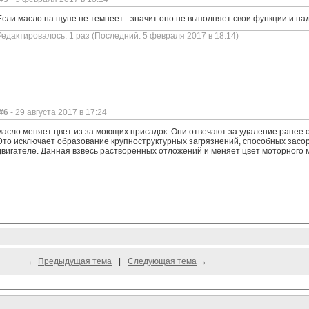
Если масло на щупе не темнеет - значит оно не выполняет свои функции и над
Редактировалось: 1 раз (Последний: 5 февраля 2017 в 18:14)
#6
- 29 августа 2017 в 17:24
масло меняет цвет из за моющих присадок. Они отвечают за удаление ранее
Это исключает образование крупноструктурных загрязнений, способных засо
двигателе. Данная взвесь растворенных отложений и меняет цвет моторного м
←
Предыдущая тема
|
Следующая тема
→