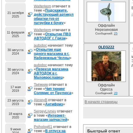
Walterkem
отвечает в
теме «
Подскажите,
21 октября
действующий артикул
2025
обратки гур от
патрубки к бочку
»
Оффлайн
Нерезиновая
Walterkem
отвечает в
11 февраля
Сообщений:
25
теме «
Открытие ПВЗ
2025
АВТОДОГ г. Грязи
»
autodoc
начинает тему
OLEG222
«
Открытие еще
30 августа
2024
одного магазина в г.
Набережные Челны
»
autodoc
начинает тему
«
Переезд магазина
30 августа
2024
АВТОДОК в г.
Малоярославец
»
Таёжник
отвечает в
Оффлайн
17 мая
теме «
Чип тюнинг
Одесса
2019
Солярис от Паулюса
»
Сообщений:
20
AlexeyB
отвечает в
23 августа
В начало страницы
2019
теме «
Антифриз
»
SergeyLivnev
отвечает
18 марта
в теме «
Интернет-
2020
магазин запчастей
»
Psiholog61
отвечает в
9 июня
Быстрый ответ
теме «
В отпуск на
2016