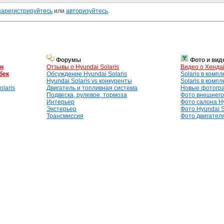
зарегистрируйтесь
или
авторизуйтесь
.
Форумы
Фото и вид
ан
Отзывы о Hyundai Solaris
Видео о Хенда
бек
Обсуждение Hyundai Solaris
Solaris в комп
Hyundai Solaris vs конкуренты
Solaris в комп
laris
Двигатель и топливная система
Новые фотогр
Подвеска, рулевое, тормоза
Фото внешнего 
Интерьер
Фото салона Hy
Экстерьер
Фото Hyundai S
Трансмиссия
Фото двигателя,