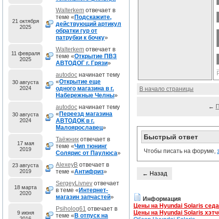
Walterkem
отвечает в
теме «
Подскажите,
21 октября
действующий артикул
2025
обратки гур от
патрубки к бочку
»
Walterkem
отвечает в
11 февраля
теме «
Открытие ПВЗ
2025
АВТОДОГ г. Грязи
»
autodoc
начинает тему
«
Открытие еще
30 августа
2024
одного магазина в г.
В начало страницы
Набережные Челны
»
←
autodoc
начинает тему
«
Переезд магазина
30 августа
2024
АВТОДОК в г.
Малоярославец
»
Быстрый ответ
Таёжник
отвечает в
17 мая
теме «
Чип тюнинг
2019
Чтобы писать на форуме,
Солярис от Паулюса
»
AlexeyB
отвечает в
23 августа
2019
теме «
Антифриз
»
← Назад
SergeyLivnev
отвечает
18 марта
в теме «
Интернет-
2020
магазин запчастей
»
Информация
Цены на Hyundai Solaris сед
Psiholog61
отвечает в
Цены на Hyundai Solaris хэтч
9 июня
теме «
В отпуск на
2016