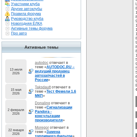
Участники клуба
Другие автоклубы
Правила форума
Руководство клуба
Новогодняя ЁЛКА
Активные темы форума
Про авто
Активные темы
autodoc
отвечает в
теме «
AUTODOC.RU –
13 июля
ведущий продавец
2026
автозапчастей в
России
»
Taksdautt
отвечает в
15 мая
теме «
Тест Фемели 1.6
2026
МКП
»
Donaling
отвечает в
теме «
Сигнализации
2 февраля
Pandora -
2026
консультации
производителя
»
Moregor
отвечает в
22 января
теме «
Замена
2026
топливного фильтра
»