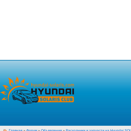
Главная
»
Форум
»
Объявления
»
Расходники и запчасти на Hyundai SO