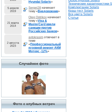
Обзор Hyundai Solaris
Hyundai Solaris
»
Технические характеристики So
Комплектации Solaris
Sergej28
начинает
5 апреля
Краш-тест Solaris
2019
тему «
Внедорожник
»
Все цвета Solaris
Oleg Ostrikov
начинает
Статьи
тему «
Visa &
21 марта
MasterCard ввели
2014
санкции против
Российских банков
»
avtokrasim
отвечает в
теме
2 августа
«
Профессиональный
2023
кузовной ремонт АКМ
Моторс -12%
»
Случайное фото
Фото с клубных встреч