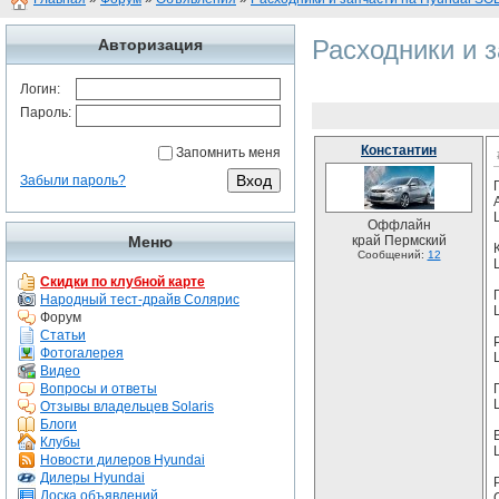
Расходники и 
Авторизация
Логин:
Пароль:
Константин
Запомнить меня
Забыли пароль?
Оффлайн
Меню
край Пермский
Сообщений:
12
Скидки по клубной карте
Народный тест-драйв Солярис
Форум
Статьи
Фотогалерея
Видео
Вопросы и ответы
Отзывы владельцев Solaris
Блоги
Клубы
Новости дилеров Hyundai
Дилеры Hyundai
Доска объявлений