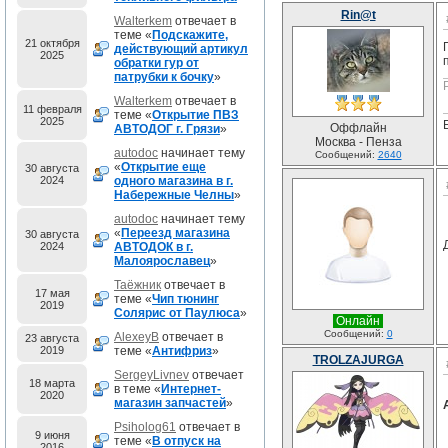
Rin@t
Walterkem
отвечает в
теме «
Подскажите,
21 октября
действующий артикул
2025
обратки гур от
патрубки к бочку
»
Walterkem
отвечает в
11 февраля
теме «
Открытие ПВЗ
2025
Оффлайн
АВТОДОГ г. Грязи
»
Москва - Пенза
autodoc
начинает тему
Сообщений:
2640
«
Открытие еще
30 августа
2024
одного магазина в г.
Набережные Челны
»
autodoc
начинает тему
«
Переезд магазина
30 августа
2024
АВТОДОК в г.
Малоярославец
»
Таёжник
отвечает в
17 мая
теме «
Чип тюнинг
2019
Солярис от Паулюса
»
Онлайн
Сообщений:
0
AlexeyB
отвечает в
23 августа
2019
теме «
Антифриз
»
TROLZAJURGA
SergeyLivnev
отвечает
18 марта
в теме «
Интернет-
2020
магазин запчастей
»
Psiholog61
отвечает в
9 июня
теме «
В отпуск на
2016