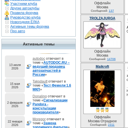
Оффлайн
Участники клуба
Москва
Другие автоклубы
Сообщений:
137
Правила форума
Руководство клуба
TROLZAJURGA
Новогодняя ЁЛКА
Активные темы форума
Про авто
Активные темы
Оффлайн
Москва
autodoc
отвечает в
Сообщений:
14706
теме «
AUTODOC.RU –
13 июля
ведущий продавец
Maikroft
2026
автозапчастей в
России
»
Taksdautt
отвечает в
15 мая
теме «
Тест Фемели 1.6
2026
МКП
»
Donaling
отвечает в
теме «
Сигнализации
2 февраля
Pandora -
2026
консультации
производителя
»
Оффлайн
Moregor
отвечает в
Москва Отрадное
22 января
теме «
Замена
2026
Сообщений:
2311
топливного фильтра
»