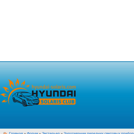
Главная
»
Форум
»
Экстерьер
»
Запотевание передних световых прибор