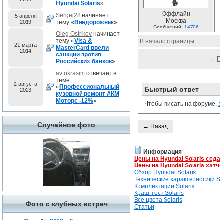
Hyundai Solaris
»
Оффлайн
Sergej28
начинает
5 апреля
Москва
2019
тему «
Внедорожник
»
Сообщений:
14706
Oleg Ostrikov
начинает
тему «
Visa &
В начало страницы
21 марта
MasterCard ввели
2014
санкции против
←
Российских банков
»
avtokrasim
отвечает в
теме
2 августа
«
Профессиональный
Быстрый ответ
2023
кузовной ремонт АКМ
Моторс -12%
»
Чтобы писать на форуме,
Случайное фото
← Назад
Информация
Цены на Hyundai Solaris сед
Цены на Hyundai Solaris хэтч
Обзор Hyundai Solaris
Технические характеристики So
Комплектации Solaris
Краш-тест Solaris
Все цвета Solaris
Фото с клубных встреч
Статьи