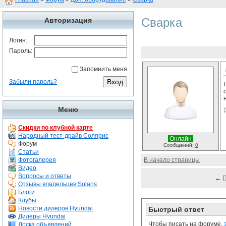
Сварка
Авторизация
Логин:
Пароль:
Запомнить меня
Забыли пароль?
Меню
Скидки по клубной карте
Народный тест-драйв Солярис
Онлайн
Форум
Сообщений:
0
Статьи
Фотогалерея
В начало страницы
Видео
Вопросы и ответы
←
Отзывы владельцев Solaris
Блоги
Клубы
Новости дилеров Hyundai
Быстрый ответ
Дилеры Hyundai
Чтобы писать на форуме,
Доска объявлений