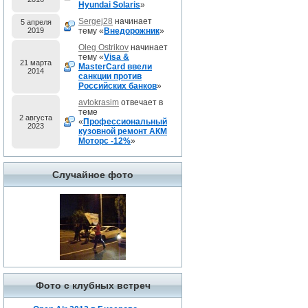
Hyundai Solaris
»
Sergej28
начинает
5 апреля
2019
тему «
Внедорожник
»
Oleg Ostrikov
начинает
тему «
Visa &
21 марта
MasterCard ввели
2014
санкции против
Российских банков
»
avtokrasim
отвечает в
теме
2 августа
«
Профессиональный
2023
кузовной ремонт АКМ
Моторс -12%
»
Случайное фото
Фото с клубных встреч