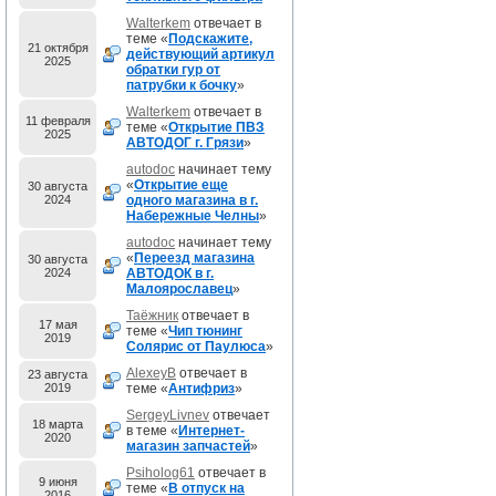
Walterkem
отвечает в
теме «
Подскажите,
21 октября
действующий артикул
2025
обратки гур от
патрубки к бочку
»
Walterkem
отвечает в
11 февраля
теме «
Открытие ПВЗ
2025
АВТОДОГ г. Грязи
»
autodoc
начинает тему
«
Открытие еще
30 августа
2024
одного магазина в г.
Набережные Челны
»
autodoc
начинает тему
«
Переезд магазина
30 августа
2024
АВТОДОК в г.
Малоярославец
»
Таёжник
отвечает в
17 мая
теме «
Чип тюнинг
2019
Солярис от Паулюса
»
AlexeyB
отвечает в
23 августа
2019
теме «
Антифриз
»
SergeyLivnev
отвечает
18 марта
в теме «
Интернет-
2020
магазин запчастей
»
Psiholog61
отвечает в
9 июня
теме «
В отпуск на
2016