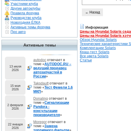
Участники клуба
Другие автоклубы
← Назад
Правила форума
Руководство клуба
Новогодняя ЁЛКА
Активные темы форума
Информация
Цены на Hyundai Solaris сед
Про авто
Цены на Hyundai Solaris хэтч
Обзор Hyundai Solaris
Технические характеристики So
Активные темы
Комплектации Solaris
Краш-тест Solaris
Все цвета Solaris
autodoc
отвечает в
Статьи
теме «
AUTODOC.RU –
13 июля
ведущий продавец
2026
автозапчастей в
России
»
Taksdautt
отвечает в
15 мая
теме «
Тест Фемели 1.6
2026
МКП
»
Donaling
отвечает в
теме «
Сигнализации
2 февраля
Pandora -
2026
консультации
производителя
»
Moregor
отвечает в
22 января
теме «
Замена
2026
топливного фильтра
»