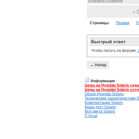
В начало страницы
←
Страницы:
Первая
П
Быстрый ответ
Чтобы писать на форуме,
← Назад
Информация
Цены на Hyundai Solaris сед
Цены на Hyundai Solaris хэтч
Обзор Hyundai Solaris
Технические характеристики So
Комплектации Solaris
Краш-тест Solaris
Все цвета Solaris
Статьи