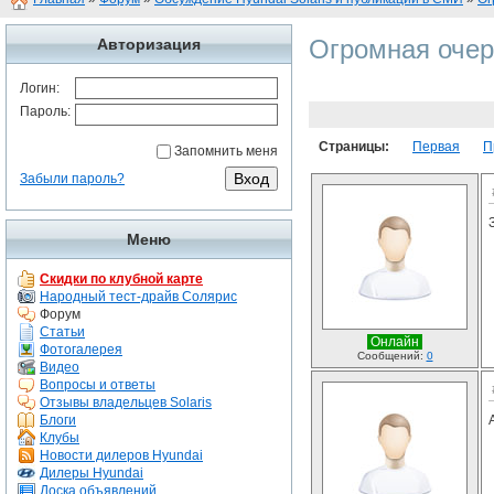
Огромная оче
Авторизация
Логин:
Пароль:
Страницы:
Первая
П
Запомнить меня
Забыли пароль?
Меню
Скидки по клубной карте
Народный тест-драйв Солярис
Форум
Статьи
Онлайн
Фотогалерея
Сообщений:
0
Видео
Вопросы и ответы
Отзывы владельцев Solaris
Блоги
Клубы
Новости дилеров Hyundai
Дилеры Hyundai
Доска объявлений