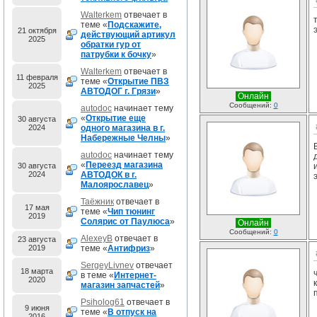
Walterkem
отвечает в
теме «
Подскажите,
21 октября
действующий артикул
2025
обратки гур от
патрубки к бочку
»
Walterkem
отвечает в
11 февраля
теме «
Открытие ПВЗ
2025
АВТОДОГ г. Грязи
»
Онлайн
Сообщений:
0
autodoc
начинает тему
«
Открытие еще
30 августа
2024
одного магазина в г.
Набережные Челны
»
autodoc
начинает тему
«
Переезд магазина
30 августа
2024
АВТОДОК в г.
Малоярославец
»
Таёжник
отвечает в
17 мая
теме «
Чип тюнинг
2019
Солярис от Паулюса
»
Онлайн
Сообщений:
0
AlexeyB
отвечает в
23 августа
2019
теме «
Антифриз
»
SergeyLivnev
отвечает
18 марта
в теме «
Интернет-
2020
магазин запчастей
»
Psiholog61
отвечает в
9 июня
теме «
В отпуск на
2016