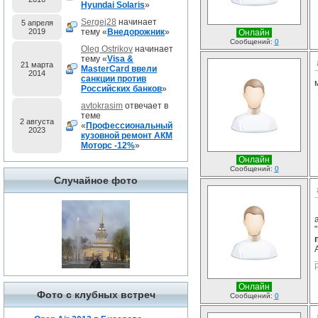
Hyundai Solaris
»
Sergej28
начинает
5 апреля
2019
тему «
Внедорожник
»
Онлайн
Сообщений:
0
Oleg Ostrikov
начинает
тему «
Visa &
21 марта
MasterCard ввели
2014
санкции против
Российских банков
»
avtokrasim
отвечает в
теме
2 августа
«
Профессиональный
2023
кузовной ремонт АКМ
Моторс -12%
»
Онлайн
Сообщений:
0
Случайное фото
Онлайн
Фото с клубных встреч
Сообщений:
0