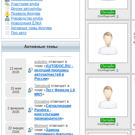
Участники клуба
Другие автоклубы
Онлайн
Правила форума
Сообщений:
0
Руководство клуба
Новогодняя ЁЛКА
Активные темы форума
Про авто
Активные темы
autodoc
отвечает в
теме «
AUTODOC.RU –
Онлайн
13 июля
ведущий продавец
Сообщений:
0
2026
автозапчастей в
России
»
Taksdautt
отвечает в
15 мая
теме «
Тест Фемели 1.6
2026
МКП
»
Donaling
отвечает в
теме «
Сигнализации
2 февраля
Pandora -
2026
консультации
производителя
»
Онлайн
Сообщений:
0
Moregor
отвечает в
22 января
теме «
Замена
2026
топливного фильтра
»