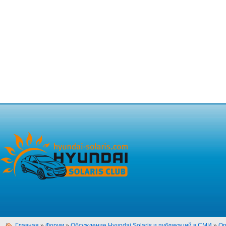
Главная
»
Форум
»
Обсуждение Hyundai Solaris и публикаций в СМИ
»
Ог