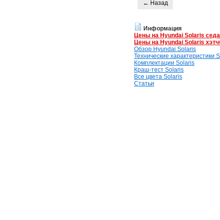
← Назад
Информация
Цены на Hyundai Solaris сед
Цены на Hyundai Solaris хэтч
Обзор Hyundai Solaris
Технические характеристики So
Комплектации Solaris
Краш-тест Solaris
Все цвета Solaris
Статьи