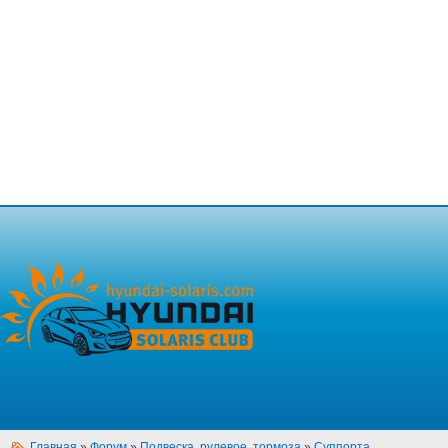
Главная
»
Форум
»
Подвеска, рулевое, тормоза
»
Суппорта