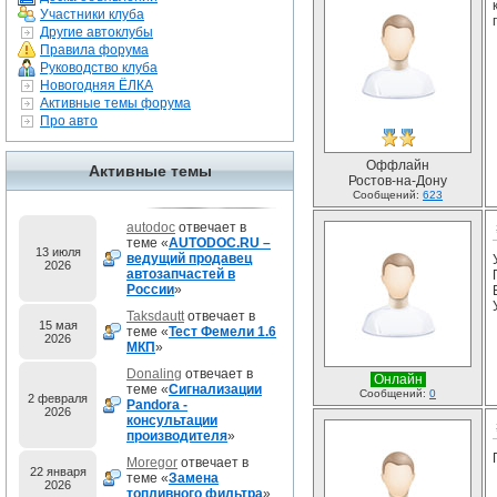
Участники клуба
Другие автоклубы
Правила форума
Руководство клуба
Новогодняя ЁЛКА
Активные темы форума
Про авто
Оффлайн
Активные темы
Ростов-на-Дону
Сообщений:
623
autodoc
отвечает в
теме «
AUTODOC.RU –
13 июля
ведущий продавец
2026
автозапчастей в
России
»
Taksdautt
отвечает в
15 мая
теме «
Тест Фемели 1.6
2026
МКП
»
Donaling
отвечает в
Онлайн
теме «
Сигнализации
Сообщений:
0
2 февраля
Pandora -
2026
консультации
производителя
»
Moregor
отвечает в
22 января
теме «
Замена
2026
топливного фильтра
»