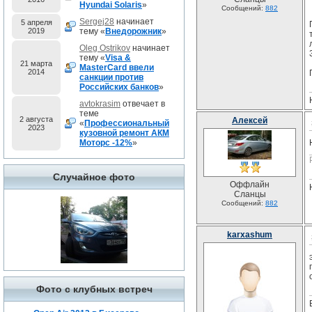
Hyundai Solaris
»
Сообщений:
882
Sergej28
начинает
5 апреля
2019
тему «
Внедорожник
»
Oleg Ostrikov
начинает
тему «
Visa &
21 марта
MasterCard ввели
2014
санкции против
Российских банков
»
avtokrasim
отвечает в
теме
2 августа
Алексей
«
Профессиональный
2023
кузовной ремонт АКМ
Моторс -12%
»
Случайное фото
Оффлайн
Сланцы
Сообщений:
882
karxashum
Фото с клубных встреч