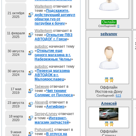
Walterkem
отвечает в
теме «
Подскажите,
21 октября
действующий артикул
2025
обратки гур от
Онлайн
патрубки к бочку
»
Сообщений:
0
Walterkem
отвечает в
11 февраля
selivanov
теме «
Открытие ПВЗ
2025
АВТОДОГ г. Грязи
»
autodoc
начинает тему
«
Открытие еще
30 августа
2024
одного магазина в г.
Набережные Челны
»
autodoc
начинает тему
«
Переезд магазина
30 августа
2024
АВТОДОК в г.
Малоярославец
»
Таёжник
отвечает в
Оффлайн
17 мая
теме «
Чип тюнинг
Ростов-на-Дону
2019
Солярис от Паулюса
»
Сообщений:
623
AlexeyB
отвечает в
23 августа
Алексей
2019
теме «
Антифриз
»
SergeyLivnev
отвечает
18 марта
в теме «
Интернет-
2020
магазин запчастей
»
Psiholog61
отвечает в
Оффлайн
9 июня
теме «
В отпуск на
Сланцы
2016