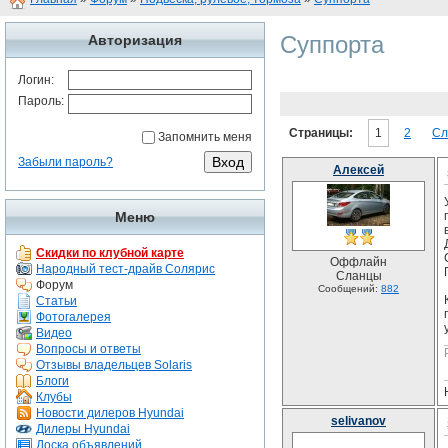
Суппорта
Авторизация
Логин:
Пароль:
Страницы:
1
2
Сл
Запомнить меня
Забыли пароль?
Алексей
Меню
Скидки по клубной карте
Оффлайн
Народный тест-драйв Солярис
Сланцы
Форум
Сообщений:
882
Статьи
Фотогалерея
Видео
Вопросы и ответы
Отзывы владельцев Solaris
Блоги
Клубы
Новости дилеров Hyundai
selivanov
Дилеры Hyundai
Доска объявлений