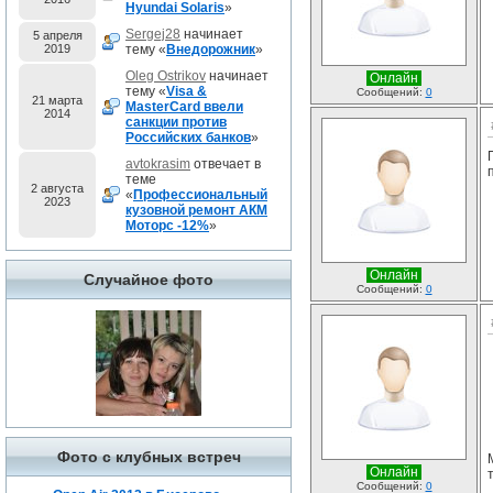
Hyundai Solaris
»
Sergej28
начинает
5 апреля
2019
тему «
Внедорожник
»
Oleg Ostrikov
начинает
Онлайн
тему «
Visa &
Сообщений:
0
21 марта
MasterCard ввели
2014
санкции против
Российских банков
»
avtokrasim
отвечает в
теме
2 августа
«
Профессиональный
2023
кузовной ремонт АКМ
Моторс -12%
»
Онлайн
Случайное фото
Сообщений:
0
Фото с клубных встреч
Онлайн
Сообщений:
0