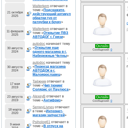
Walterkem
отвечает в
теме «
Подскажите,
21 октября
действующий артикул
2025
обратки гур от
патрубки к бочку
»
Walterkem
отвечает в
11 февраля
теме «
Открытие ПВЗ
2025
АВТОДОГ г. Грязи
»
autodoc
начинает тему
Онлайн
«
Открытие еще
30 августа
Сообщений:
0
2024
одного магазина в г.
Набережные Челны
»
autodoc
начинает тему
«
Переезд магазина
30 августа
2024
АВТОДОК в г.
Малоярославец
»
Таёжник
отвечает в
17 мая
теме «
Чип тюнинг
2019
Солярис от Паулюса
»
AlexeyB
отвечает в
23 августа
Онлайн
2019
теме «
Антифриз
»
Сообщений:
0
SergeyLivnev
отвечает
18 марта
в теме «
Интернет-
2020
магазин запчастей
»
Psiholog61
отвечает в
9 июня
теме «
В отпуск на
2016