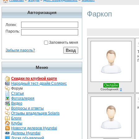
Фаркоп
Авторизация
Логин:
Пароль:
Запомнить меня
Забыли пароль?
Меню
Скидки по клубной карте
Народный тест-драйв Солярис
Онлайн
Форум
Сообщений:
0
Статьи
Фотогалерея
Видео
Вопросы и ответы
Отзывы владельцев Solaris
Блоги
Клубы
Новости дилеров Hyundai
Дилеры Hyundai
Доска объявлений