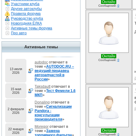
Онлайн
Участники клуба
Сообщений:
0
Другие автоклубы
Правила форума
Руководство клуба
Новогодняя ЁЛКА
Активные темы форума
Про авто
Активные темы
Онлайн
Сообщений:
0
autodoc
отвечает в
теме «
AUTODOC.RU –
13 июля
ведущий продавец
2026
автозапчастей в
России
»
Taksdautt
отвечает в
15 мая
теме «
Тест Фемели 1.6
2026
МКП
»
Donaling
отвечает в
теме «
Сигнализации
2 февраля
Pandora -
2026
консультации
производителя
»
Moregor
отвечает в
22 января
Онлайн
теме «
Замена
2026
Сообщений:
0
топливного фильтра
»