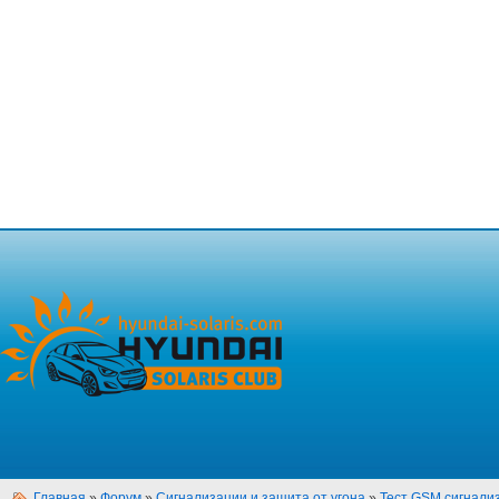
Главная
»
Форум
»
Сигнализации и защита от угона
»
Тест GSM сигнали