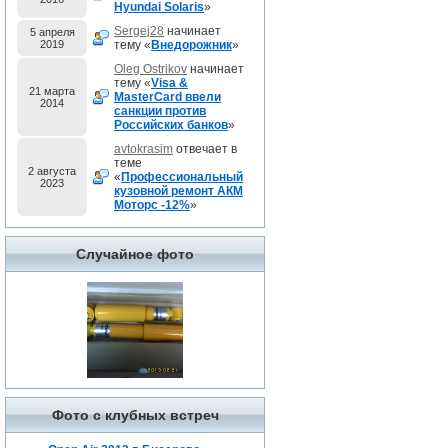
Hyundai Solaris
»
Sergej28
начинает
5 апреля
2019
тему «
Внедорожник
»
Oleg Ostrikov
начинает
тему «
Visa &
21 марта
MasterCard ввели
2014
санкции против
Российских банков
»
avtokrasim
отвечает в
теме
2 августа
«
Профессиональный
2023
кузовной ремонт АКМ
Моторс -12%
»
Случайное фото
Фото с клубных встреч