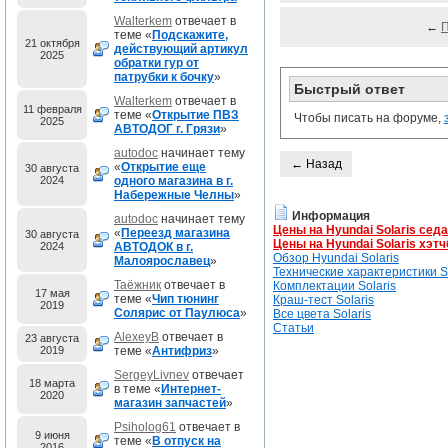
Walterkem
отвечает в
←
теме «
Подскажите,
21 октября
действующий артикул
2025
обратки гур от
патрубки к бочку
»
Быстрый ответ
Walterkem
отвечает в
11 февраля
теме «
Открытие ПВЗ
Чтобы писать на форуме,
2025
АВТОДОГ г. Грязи
»
autodoc
начинает тему
← Назад
«
Открытие еще
30 августа
2024
одного магазина в г.
Набережные Челны
»
Информация
autodoc
начинает тему
Цены на Hyundai Solaris сед
«
Переезд магазина
30 августа
Цены на Hyundai Solaris хэтч
2024
АВТОДОК в г.
Обзор Hyundai Solaris
Малоярославец
»
Технические характеристики So
Таёжник
отвечает в
Комплектации Solaris
17 мая
теме «
Чип тюнинг
Краш-тест Solaris
2019
Солярис от Паулюса
»
Все цвета Solaris
Статьи
AlexeyB
отвечает в
23 августа
2019
теме «
Антифриз
»
SergeyLivnev
отвечает
18 марта
в теме «
Интернет-
2020
магазин запчастей
»
Psiholog61
отвечает в
9 июня
теме «
В отпуск на
2016