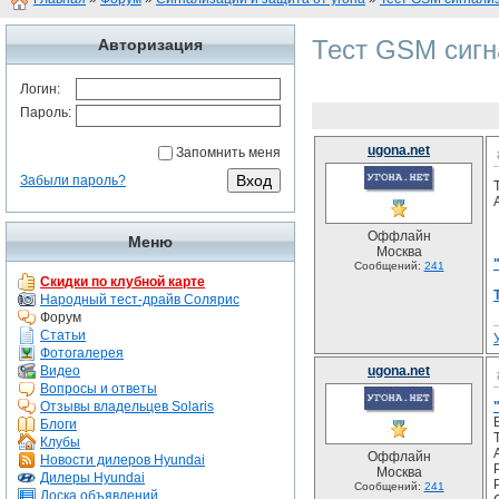
Тест GSM сигн
Авторизация
Логин:
Пароль:
ugona.net
Запомнить меня
Забыли пароль?
Оффлайн
Меню
Москва
Сообщений:
241
Скидки по клубной карте
Народный тест-драйв Солярис
Форум
Статьи
Фотогалерея
Видео
ugona.net
Вопросы и ответы
Отзывы владельцев Solaris
Блоги
Клубы
Оффлайн
Новости дилеров Hyundai
Москва
Дилеры Hyundai
Сообщений:
241
Доска объявлений