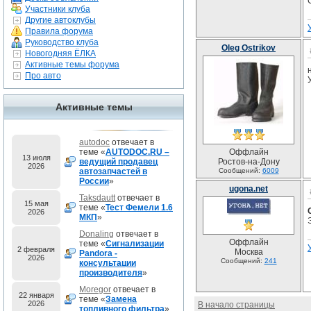
Участники клуба
Другие автоклубы
Правила форума
Руководство клуба
Oleg Ostrikov
Новогодняя ЁЛКА
Активные темы форума
Про авто
Активные темы
autodoc
отвечает в
теме «
AUTODOC.RU –
Оффлайн
13 июля
ведущий продавец
Ростов-на-Дону
2026
автозапчастей в
Сообщений:
6009
России
»
ugona.net
Taksdautt
отвечает в
15 мая
теме «
Тест Фемели 1.6
2026
МКП
»
Donaling
отвечает в
Оффлайн
теме «
Сигнализации
2 февраля
Москва
Pandora -
2026
Сообщений:
241
консультации
производителя
»
Moregor
отвечает в
22 января
теме «
Замена
2026
В начало страницы
топливного фильтра
»