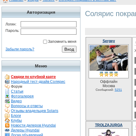
Солярис покра
Авторизация
Логин:
Пароль:
Sergey
Запомнить меня
Забыли пароль?
Меню
Скидки по клубной карте
Народный тест-драйв Солярис
Оффлайн
Москва
Форум
Сообщений:
5251
Статьи
Фотогалерея
Видео
Вопросы и ответы
Отзывы владельцев Solaris
Блоги
Клубы
TROLZAJURGA
Новости дилеров Hyundai
Дилеры Hyundai
Доска объявлений