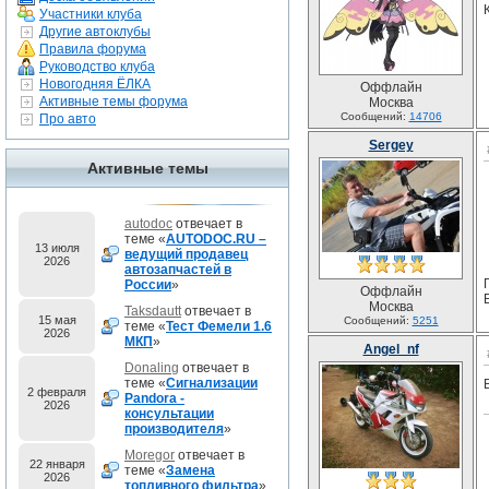
Участники клуба
Другие автоклубы
Правила форума
Руководство клуба
Новогодняя ЁЛКА
Оффлайн
Активные темы форума
Москва
Сообщений:
14706
Про авто
Sergey
Активные темы
autodoc
отвечает в
теме «
AUTODOC.RU –
13 июля
ведущий продавец
2026
автозапчастей в
России
»
Оффлайн
Москва
Taksdautt
отвечает в
15 мая
Сообщений:
5251
теме «
Тест Фемели 1.6
2026
МКП
»
Angel_nf
Donaling
отвечает в
теме «
Сигнализации
2 февраля
Pandora -
2026
консультации
производителя
»
Moregor
отвечает в
22 января
теме «
Замена
2026
топливного фильтра
»