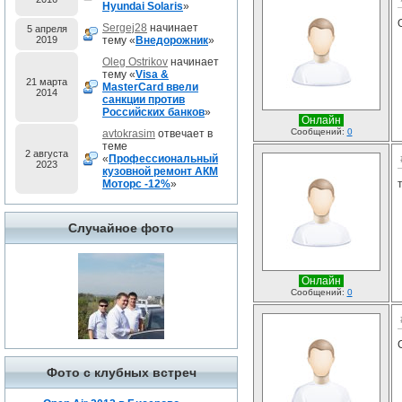
Hyundai Solaris
»
Sergej28
начинает
5 апреля
2019
тему «
Внедорожник
»
Oleg Ostrikov
начинает
тему «
Visa &
21 марта
MasterCard ввели
2014
санкции против
Российских банков
»
Онлайн
Сообщений:
0
avtokrasim
отвечает в
теме
2 августа
«
Профессиональный
2023
кузовной ремонт АКМ
Моторс -12%
»
Случайное фото
Онлайн
Сообщений:
0
Фото с клубных встреч