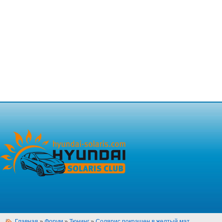
Главная
»
Форум
»
Тюнинг
»
Солярис покрашен в желтый мат