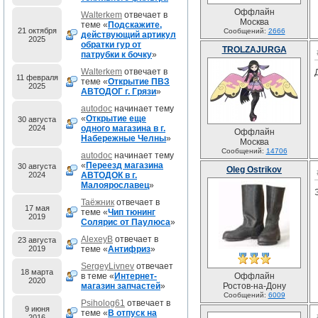
Оффлайн
Walterkem
отвечает в
Москва
теме «
Подскажите,
21 октября
Сообщений:
2666
действующий артикул
2025
обратки гур от
TROLZAJURGA
патрубки к бочку
»
Walterkem
отвечает в
11 февраля
теме «
Открытие ПВЗ
2025
АВТОДОГ г. Грязи
»
autodoc
начинает тему
«
Открытие еще
30 августа
2024
одного магазина в г.
Оффлайн
Набережные Челны
»
Москва
Сообщений:
14706
autodoc
начинает тему
«
Переезд магазина
30 августа
Oleg Ostrikov
2024
АВТОДОК в г.
Малоярославец
»
Таёжник
отвечает в
17 мая
теме «
Чип тюнинг
2019
Солярис от Паулюса
»
AlexeyB
отвечает в
23 августа
2019
теме «
Антифриз
»
SergeyLivnev
отвечает
18 марта
в теме «
Интернет-
Оффлайн
2020
магазин запчастей
»
Ростов-на-Дону
Сообщений:
6009
Psiholog61
отвечает в
9 июня
теме «
В отпуск на
2016