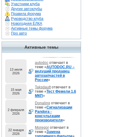
Участники клуба
Другие автоклубы
Правила форума
Руководство клуба
Новогодняя ЁЛКА
Активные темы форума
Про авто
Активные темы
autodoc
отвечает в
теме «
AUTODOC.RU –
13 июля
ведущий продавец
2026
автозапчастей в
России
»
Taksdautt
отвечает в
15 мая
теме «
Тест Фемели 1.6
2026
МКП
»
Donaling
отвечает в
теме «
Сигнализации
2 февраля
Pandora -
2026
консультации
производителя
»
Moregor
отвечает в
22 января
теме «
Замена
2026
топливного фильтра
»