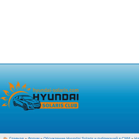
Главная
»
Форум
»
Обсуждение Hyundai Solaris и публикаций в СМИ
»
На