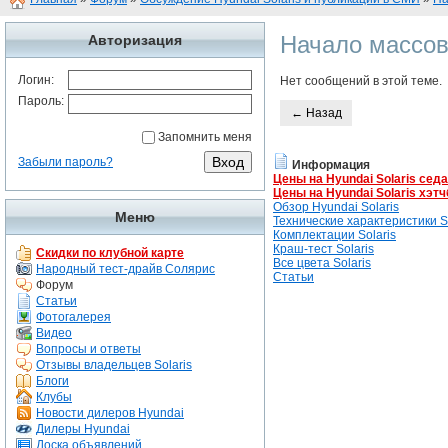
Начало массов
Авторизация
Логин:
Нет сообщений в этой теме.
Пароль:
← Назад
Запомнить меня
Забыли пароль?
Информация
Цены на Hyundai Solaris сед
Цены на Hyundai Solaris хэтч
Обзор Hyundai Solaris
Меню
Технические характеристики So
Комплектации Solaris
Краш-тест Solaris
Скидки по клубной карте
Все цвета Solaris
Народный тест-драйв Солярис
Статьи
Форум
Статьи
Фотогалерея
Видео
Вопросы и ответы
Отзывы владельцев Solaris
Блоги
Клубы
Новости дилеров Hyundai
Дилеры Hyundai
Доска объявлений