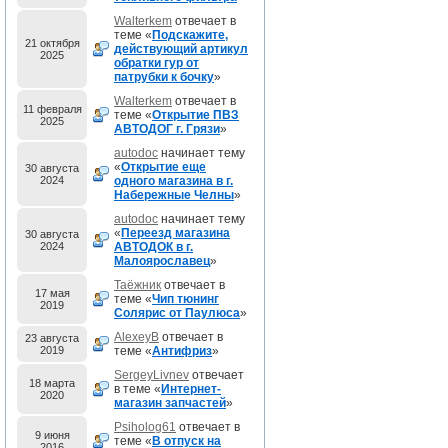
Walterkem
отвечает в
теме «
Подскажите,
21 октября
действующий артикул
2025
обратки гур от
патрубки к бочку
»
Walterkem
отвечает в
11 февраля
теме «
Открытие ПВЗ
2025
АВТОДОГ г. Грязи
»
autodoc
начинает тему
«
Открытие еще
30 августа
2024
одного магазина в г.
Набережные Челны
»
autodoc
начинает тему
«
Переезд магазина
30 августа
2024
АВТОДОК в г.
Малоярославец
»
Таёжник
отвечает в
17 мая
теме «
Чип тюнинг
2019
Солярис от Паулюса
»
AlexeyB
отвечает в
23 августа
2019
теме «
Антифриз
»
SergeyLivnev
отвечает
18 марта
в теме «
Интернет-
2020
магазин запчастей
»
Psiholog61
отвечает в
9 июня
теме «
В отпуск на
2016