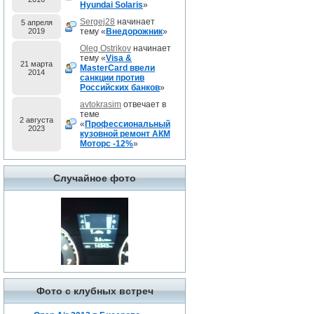
Hyundai Solaris
»
Sergej28
начинает
5 апреля
2019
тему «
Внедорожник
»
Oleg Ostrikov
начинает
тему «
Visa &
21 марта
MasterCard ввели
2014
санкции против
Российских банков
»
avtokrasim
отвечает в
теме
2 августа
«
Профессиональный
2023
кузовной ремонт АКМ
Моторс -12%
»
Случайное фото
Фото с клубных встреч