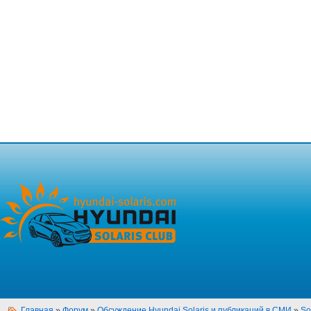
Главная
»
Форум
»
Обсуждение Hyundai Solaris и публикаций в СМИ
»
So