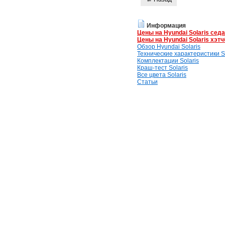
Информация
Цены на Hyundai Solaris сед
Цены на Hyundai Solaris хэтч
Обзор Hyundai Solaris
Технические характеристики So
Комплектации Solaris
Краш-тест Solaris
Все цвета Solaris
Статьи