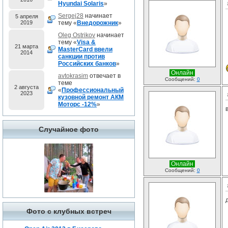
Hyundai Solaris
»
Sergej28
начинает
5 апреля
2019
тему «
Внедорожник
»
Oleg Ostrikov
начинает
тему «
Visa &
21 марта
MasterCard ввели
2014
санкции против
Российских банков
»
Онлайн
avtokrasim
отвечает в
Сообщений:
0
теме
2 августа
«
Профессиональный
2023
кузовной ремонт АКМ
Моторс -12%
»
Случайное фото
Онлайн
Сообщений:
0
Фото с клубных встреч