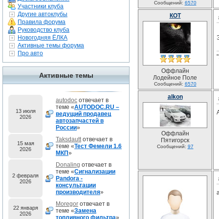
Сообщений:
6570
Участники клуба
Другие автоклубы
КОТ
Правила форума
Руководство клуба
Новогодняя ЁЛКА
Активные темы форума
Про авто
Оффлайн
Активные темы
Лодейное Поле
Сообщений:
6570
alkon
autodoc
отвечает в
теме «
AUTODOC.RU –
13 июля
ведущий продавец
2026
автозапчастей в
России
»
Оффлайн
Taksdautt
отвечает в
Пятигорск
15 мая
теме «
Тест Фемели 1.6
Сообщений:
97
2026
МКП
»
Donaling
отвечает в
теме «
Сигнализации
2 февраля
Pandora -
2026
консультации
производителя
»
Moregor
отвечает в
22 января
теме «
Замена
2026
топливного фильтра
»