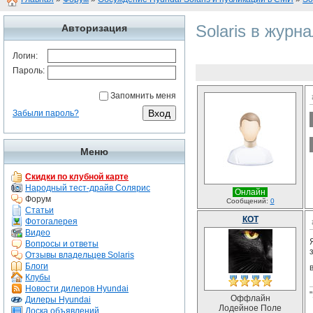
Solaris в журн
Авторизация
Логин:
Пароль:
Запомнить меня
Забыли пароль?
Меню
Скидки по клубной карте
Народный тест-драйв Солярис
Онлайн
Форум
Сообщений:
0
Статьи
КОТ
Фотогалерея
Видео
Вопросы и ответы
Отзывы владельцев Solaris
Блоги
Клубы
Новости дилеров Hyundai
Оффлайн
Дилеры Hyundai
Лодейное Поле
Доска объявлений