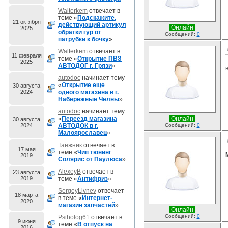
Walterkem
отвечает в
теме «
Подскажите,
21 октября
действующий артикул
Онлайн
2025
обратки гур от
Сообщений:
0
патрубки к бочку
»
Walterkem
отвечает в
11 февраля
теме «
Открытие ПВЗ
2025
АВТОДОГ г. Грязи
»
autodoc
начинает тему
«
Открытие еще
30 августа
2024
одного магазина в г.
Набережные Челны
»
autodoc
начинает тему
«
Переезд магазина
Онлайн
30 августа
2024
АВТОДОК в г.
Сообщений:
0
Малоярославец
»
Таёжник
отвечает в
17 мая
теме «
Чип тюнинг
2019
Солярис от Паулюса
»
AlexeyB
отвечает в
23 августа
2019
теме «
Антифриз
»
SergeyLivnev
отвечает
18 марта
в теме «
Интернет-
2020
магазин запчастей
»
Онлайн
Сообщений:
0
Psiholog61
отвечает в
9 июня
теме «
В отпуск на
2016