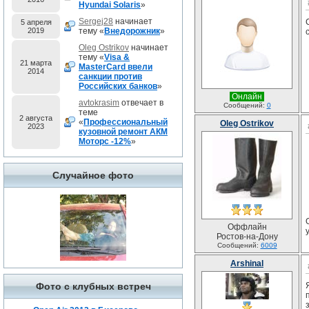
Hyundai Solaris
»
Sergej28
начинает
5 апреля
2019
тему «
Внедорожник
»
Oleg Ostrikov
начинает
тему «
Visa &
21 марта
MasterCard ввели
2014
санкции против
Российских банков
»
Онлайн
avtokrasim
отвечает в
Сообщений:
0
теме
2 августа
«
Профессиональный
Oleg Ostrikov
2023
кузовной ремонт АКМ
Моторс -12%
»
Случайное фото
Оффлайн
Ростов-на-Дону
Сообщений:
6009
Arshinal
Фото с клубных встреч