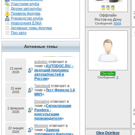
Участники клуба
Другие автоклубы
Правила форума
Оффлайн
Руководство клуба
Ростов-на-Дону
Новогодняя ЁЛКА
Сообщений:
6009
Активные темы форума
Про авто
Активные темы
autodoc
отвечает в
теме «
AUTODOC.RU –
13 июля
ведущий продавец
2026
Онлайн
автозапчастей в
Сообщений:
0
России
»
Taksdautt
отвечает в
15 мая
теме «
Тест Фемели 1.6
2026
МКП
»
Donaling
отвечает в
теме «
Сигнализации
2 февраля
Pandora -
2026
консультации
производителя
»
Moregor
отвечает в
22 января
теме «
Замена
2026
Oleg Ostrikov
топливного фильтра
»