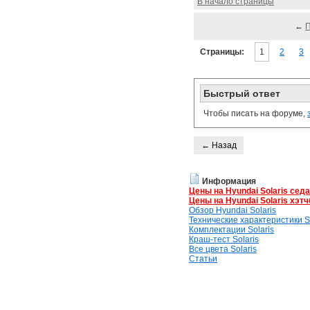
В начало страницы
←
Страницы:
1
2
3
Быстрый ответ
Чтобы писать на форуме,
← Назад
Информация
Цены на Hyundai Solaris сед
Цены на Hyundai Solaris хэтч
Обзор Hyundai Solaris
Технические характеристики So
Комплектации Solaris
Краш-тест Solaris
Все цвета Solaris
Статьи