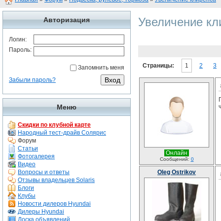
Увеличение кл
Авторизация
Логин:
Пароль:
Страницы:
1
2
3
Запомнить меня
Забыли пароль?
Меню
Скидки по клубной карте
Народный тест-драйв Солярис
Форум
Статьи
Онлайн
Фотогалерея
Сообщений:
0
Видео
Вопросы и ответы
Oleg Ostrikov
Отзывы владельцев Solaris
Блоги
Клубы
Новости дилеров Hyundai
Дилеры Hyundai
Доска объявлений