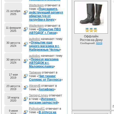
Walterkem
отвечает в
теме «
Подскажите,
21 октября
действующий артикул
2025
обратки гур от
патрубки к бочку
»
Walterkem
отвечает в
11 февраля
теме «
Открытие ПВЗ
2025
АВТОДОГ г. Грязи
»
Оффлайн
autodoc
начинает тему
Ростов-на-Дону
«
Открытие еще
30 августа
Сообщений:
6009
2024
одного магазина в г.
Набережные Челны
»
autodoc
начинает тему
«
Переезд магазина
30 августа
2024
АВТОДОК в г.
Малоярославец
»
Таёжник
отвечает в
17 мая
теме «
Чип тюнинг
2019
Солярис от Паулюса
»
AlexeyB
отвечает в
23 августа
2019
теме «
Антифриз
»
SergeyLivnev
отвечает
18 марта
в теме «
Интернет-
2020
магазин запчастей
»
Psiholog61
отвечает в
9 июня
теме «
В отпуск на
2016