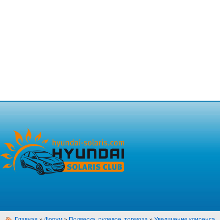
Главная
»
Форум
»
Подвеска, рулевое, тормоза
»
Увеличение клиренса