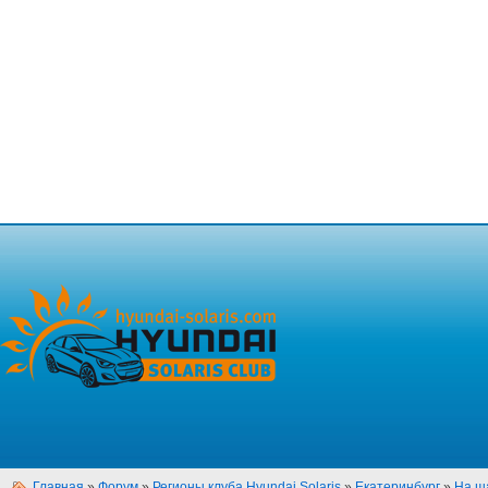
Главная
»
Форум
»
Регионы клуба Hyundai Solaris
»
Екатеринбург
»
На ш