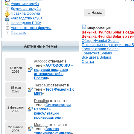
Участники клуба
Другие автоклубы
← Назад
Правила форума
Руководство клуба
Новогодняя ЁЛКА
Активные темы форума
Информация
Цены на Hyundai Solaris сед
Про авто
Цены на Hyundai Solaris хэтч
Обзор Hyundai Solaris
Технические характеристики So
Активные темы
Комплектации Solaris
Краш-тест Solaris
Все цвета Solaris
autodoc
отвечает в
Статьи
теме «
AUTODOC.RU –
13 июля
ведущий продавец
2026
автозапчастей в
России
»
Taksdautt
отвечает в
15 мая
теме «
Тест Фемели 1.6
2026
МКП
»
Donaling
отвечает в
теме «
Сигнализации
2 февраля
Pandora -
2026
консультации
производителя
»
Moregor
отвечает в
22 января
теме «
Замена
2026
топливного фильтра
»