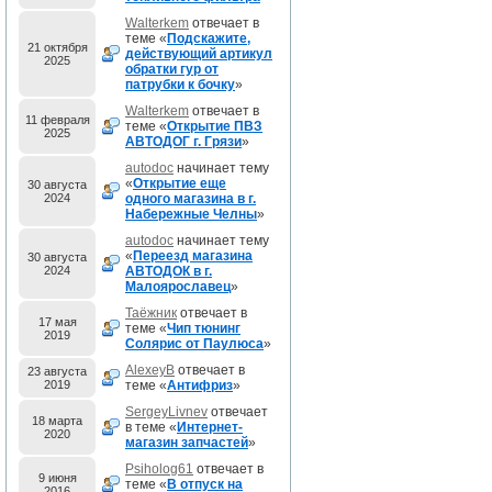
Walterkem
отвечает в
теме «
Подскажите,
21 октября
действующий артикул
2025
обратки гур от
патрубки к бочку
»
Walterkem
отвечает в
11 февраля
теме «
Открытие ПВЗ
2025
АВТОДОГ г. Грязи
»
autodoc
начинает тему
«
Открытие еще
30 августа
2024
одного магазина в г.
Набережные Челны
»
autodoc
начинает тему
«
Переезд магазина
30 августа
2024
АВТОДОК в г.
Малоярославец
»
Таёжник
отвечает в
17 мая
теме «
Чип тюнинг
2019
Солярис от Паулюса
»
AlexeyB
отвечает в
23 августа
2019
теме «
Антифриз
»
SergeyLivnev
отвечает
18 марта
в теме «
Интернет-
2020
магазин запчастей
»
Psiholog61
отвечает в
9 июня
теме «
В отпуск на
2016