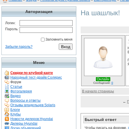
На шашлык!
Авторизация
Логин:
Пароль:
Запомнить меня
Забыли пароль?
Меню
Скидки по клубной карте
Народный тест-драйв Солярис
Онлайн
Форум
Сообщений:
0
Статьи
Фотогалерея
В начало страницы
Видео
Вопросы и ответы
←
Отзывы владельцев Solaris
Блоги
Клубы
Новости дилеров Hyundai
Быстрый ответ
Дилеры Hyundai
Чтобы писать на форуме,
Доска объявлений