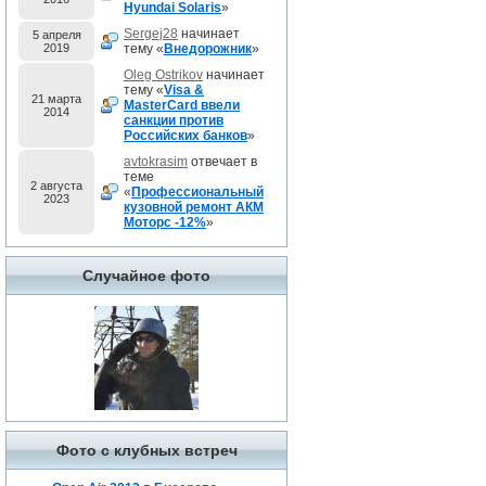
Hyundai Solaris
»
Sergej28
начинает
5 апреля
2019
тему «
Внедорожник
»
Oleg Ostrikov
начинает
тему «
Visa &
21 марта
MasterCard ввели
2014
санкции против
Российских банков
»
avtokrasim
отвечает в
теме
2 августа
«
Профессиональный
2023
кузовной ремонт АКМ
Моторс -12%
»
Случайное фото
Фото с клубных встреч