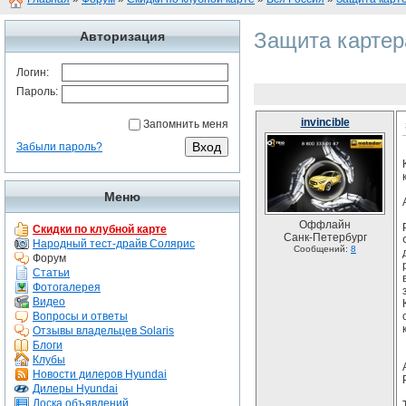
Защита карт
Авторизация
Логин:
Пароль:
invincible
Запомнить меня
Забыли пароль?
Меню
Оффлайн
Скидки по клубной карте
Санк-Петербург
Народный тест-драйв Солярис
Сообщений:
8
Форум
Статьи
Фотогалерея
Видео
Вопросы и ответы
Отзывы владельцев Solaris
Блоги
Клубы
Новости дилеров Hyundai
Дилеры Hyundai
Доска объявлений