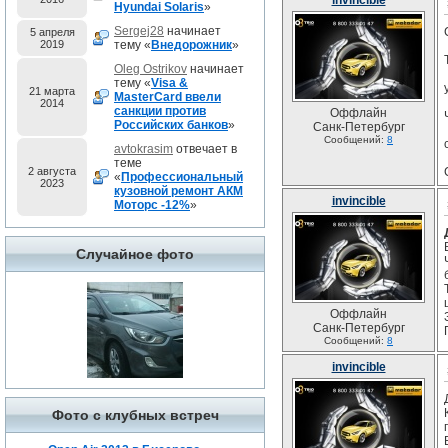
invincible
Hyundai Solaris
»
Sergej28
начинает
5 апреля
2019
тему «
Внедорожник
»
Oleg Ostrikov
начинает
тему «
Visa &
21 марта
MasterCard ввели
2014
санкции против
Оффлайн
Российских банков
»
Санк-Петербург
Сообщений:
8
avtokrasim
отвечает в
теме
2 августа
«
Профессиональный
2023
кузовной ремонт АКМ
invincible
Моторс -12%
»
Случайное фото
Оффлайн
Санк-Петербург
Сообщений:
8
invincible
Фото с клубных встреч