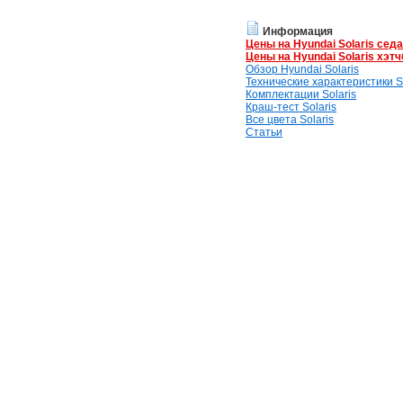
Информация
Цены на Hyundai Solaris сед
Цены на Hyundai Solaris хэтч
Обзор Hyundai Solaris
Технические характеристики So
Комплектации Solaris
Краш-тест Solaris
Все цвета Solaris
Статьи