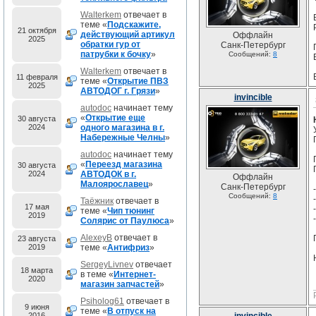
Walterkem
отвечает в
теме «
Подскажите,
21 октября
действующий артикул
Оффлайн
2025
обратки гур от
Санк-Петербург
патрубки к бочку
»
Сообщений:
8
Walterkem
отвечает в
11 февраля
теме «
Открытие ПВЗ
2025
АВТОДОГ г. Грязи
»
invincible
autodoc
начинает тему
«
Открытие еще
30 августа
2024
одного магазина в г.
Набережные Челны
»
autodoc
начинает тему
«
Переезд магазина
30 августа
2024
АВТОДОК в г.
Оффлайн
Малоярославец
»
Санк-Петербург
Сообщений:
8
Таёжник
отвечает в
17 мая
теме «
Чип тюнинг
2019
Солярис от Паулюса
»
AlexeyB
отвечает в
23 августа
2019
теме «
Антифриз
»
SergeyLivnev
отвечает
18 марта
в теме «
Интернет-
2020
магазин запчастей
»
Psiholog61
отвечает в
9 июня
теме «
В отпуск на
2016