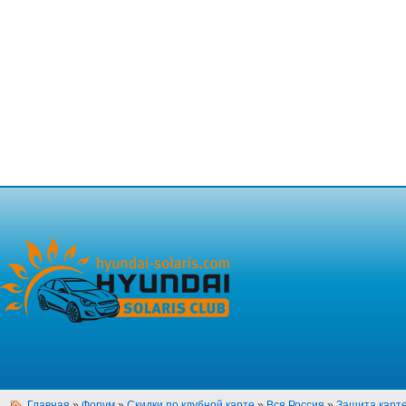
Главная
»
Форум
»
Скидки по клубной карте
»
Вся Россия
»
Защита кар