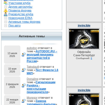
Участники клуба
Другие автоклубы
Правила форума
Руководство клуба
Новогодняя ЁЛКА
Активные темы форума
Про авто
invincible
Активные темы
autodoc
отвечает в
теме «
AUTODOC.RU –
Оффлайн
13 июля
ведущий продавец
Санк-Петербург
2026
автозапчастей в
Сообщений:
8
России
»
Taksdautt
отвечает в
15 мая
теме «
Тест Фемели 1.6
2026
МКП
»
Donaling
отвечает в
теме «
Сигнализации
2 февраля
Pandora -
2026
консультации
invincible
производителя
»
Moregor
отвечает в
22 января
теме «
Замена
2026
топливного фильтра
»