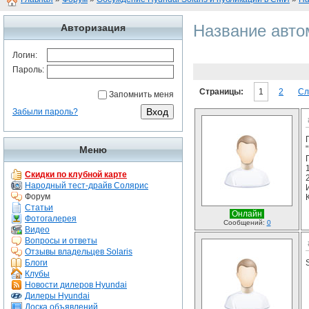
Название авт
Авторизация
Логин:
Пароль:
Страницы:
1
2
Сл
Запомнить меня
Забыли пароль?
Меню
Скидки по клубной карте
Народный тест-драйв Солярис
Форум
Статьи
Онлайн
Фотогалерея
Сообщений:
0
Видео
Вопросы и ответы
Отзывы владельцев Solaris
Блоги
Клубы
Новости дилеров Hyundai
Дилеры Hyundai
Доска объявлений