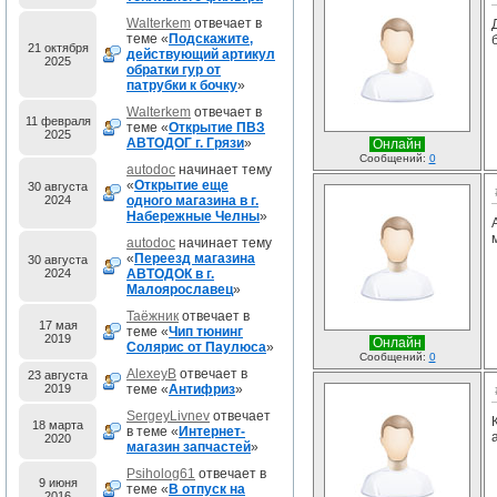
Walterkem
отвечает в
теме «
Подскажите,
21 октября
действующий артикул
2025
обратки гур от
патрубки к бочку
»
Walterkem
отвечает в
11 февраля
теме «
Открытие ПВЗ
2025
АВТОДОГ г. Грязи
»
Онлайн
Сообщений:
0
autodoc
начинает тему
«
Открытие еще
30 августа
2024
одного магазина в г.
Набережные Челны
»
autodoc
начинает тему
«
Переезд магазина
30 августа
2024
АВТОДОК в г.
Малоярославец
»
Таёжник
отвечает в
17 мая
теме «
Чип тюнинг
2019
Онлайн
Солярис от Паулюса
»
Сообщений:
0
AlexeyB
отвечает в
23 августа
2019
теме «
Антифриз
»
SergeyLivnev
отвечает
18 марта
в теме «
Интернет-
2020
магазин запчастей
»
Psiholog61
отвечает в
9 июня
теме «
В отпуск на
2016