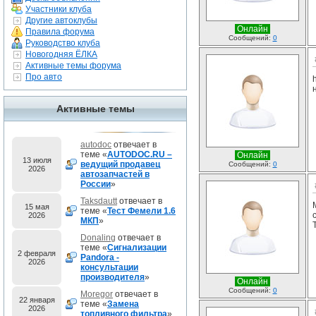
Участники клуба
Другие автоклубы
Онлайн
Правила форума
Сообщений:
0
Руководство клуба
Новогодняя ЁЛКА
Активные темы форума
Про авто
Активные темы
autodoc
отвечает в
теме «
AUTODOC.RU –
Онлайн
13 июля
ведущий продавец
Сообщений:
0
2026
автозапчастей в
России
»
Taksdautt
отвечает в
15 мая
теме «
Тест Фемели 1.6
2026
МКП
»
Donaling
отвечает в
теме «
Сигнализации
2 февраля
Pandora -
2026
консультации
производителя
»
Онлайн
Сообщений:
0
Moregor
отвечает в
22 января
теме «
Замена
2026
топливного фильтра
»