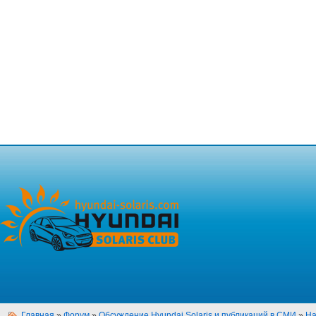
Главная
»
Форум
»
Обсуждение Hyundai Solaris и публикаций в СМИ
»
На