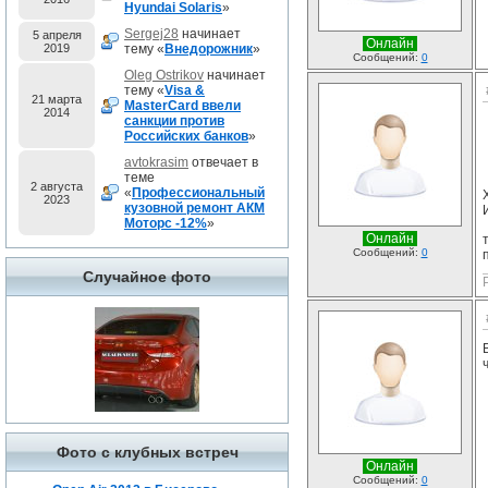
Hyundai Solaris
»
Sergej28
начинает
5 апреля
Онлайн
2019
тему «
Внедорожник
»
Сообщений:
0
Oleg Ostrikov
начинает
тему «
Visa &
21 марта
MasterCard ввели
2014
санкции против
Российских банков
»
avtokrasim
отвечает в
теме
2 августа
«
Профессиональный
2023
кузовной ремонт АКМ
Моторс -12%
»
Онлайн
Сообщений:
0
Случайное фото
Фото с клубных встреч
Онлайн
Сообщений:
0