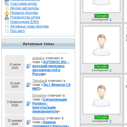
Участники клуба
Другие автоклубы
Правила форума
Онлайн
Руководство клуба
Сообщений:
0
Новогодняя ЁЛКА
Активные темы форума
Про авто
Активные темы
autodoc
отвечает в
теме «
AUTODOC.RU –
13 июля
ведущий продавец
Онлайн
2026
автозапчастей в
Сообщений:
0
России
»
Taksdautt
отвечает в
15 мая
теме «
Тест Фемели 1.6
2026
МКП
»
Donaling
отвечает в
теме «
Сигнализации
2 февраля
Pandora -
2026
консультации
производителя
»
Онлайн
Moregor
отвечает в
22 января
Сообщений:
0
теме «
Замена
2026
топливного фильтра
»