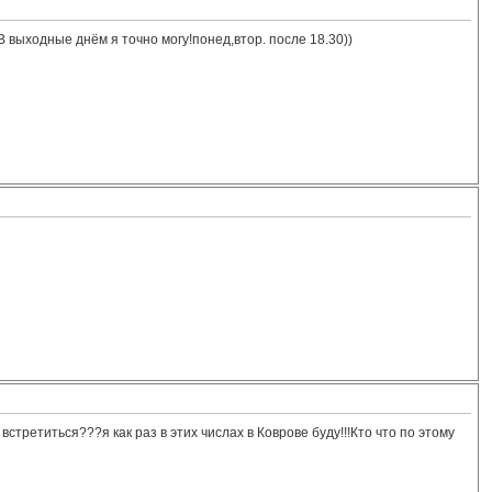
В выходные днём я точно могу!понед,втор. после 18.30))
встретиться???я как раз в этих числах в Коврове буду!!!Кто что по этому