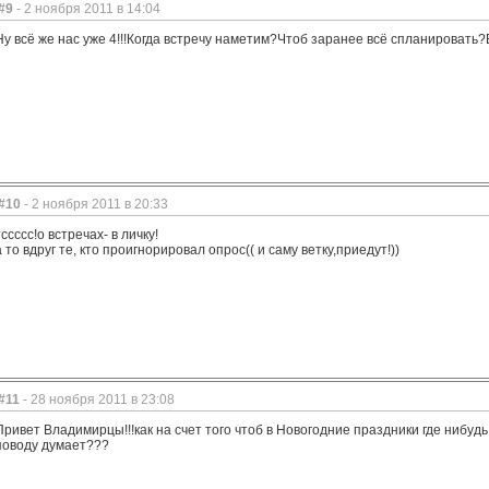
#9
- 2 ноября 2011 в 14:04
Ну всё же нас уже 4!!!Когда встречу наметим?Чтоб заранее всё спланировать?
#10
- 2 ноября 2011 в 20:33
тссссс!о встречах- в личку!
а то вдруг те, кто проигнорировал опрос(( и саму ветку,приедут!))
#11
- 28 ноября 2011 в 23:08
Привет Владимирцы!!!как на счет того чтоб в Новогодние праздники где нибудь 
поводу думает???