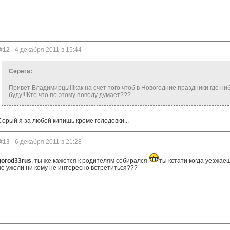
#12
- 4 декабря 2011 в 15:44
Серега:
Привет Владимирцы!!!как на счет того чтоб в Новогодние праздники где ниб
буду!!!Кто что по этому поводу думает???
Серый я за любой кипишь кроме голодовки...
#13
- 6 декабря 2011 в 21:28
gorod33rus
, ты же кажется к родителям собирался
ты кстати когда уезжае
не ужели ни кому не интересно встретиться???