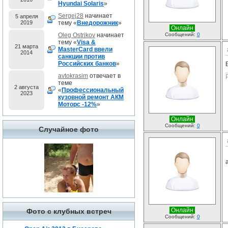
Hyundai Solaris
»
Sergej28
начинает
5 апреля
2019
тему «
Внедорожник
»
Онлайн
Oleg Ostrikov
начинает
Сообщений:
0
тему «
Visa &
21 марта
MasterCard ввели
2014
санкции против
Российских банков
»
avtokrasim
отвечает в
теме
2 августа
«
Профессиональный
2023
кузовной ремонт АКМ
Моторс -12%
»
Онлайн
Сообщений:
0
Случайное фото
Онлайн
Фото с клубных встреч
Сообщений:
0