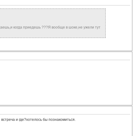
зжаешь,и когда приедешь ???Я вообще в шоке,не ужели тут
ся встреча и где?хотелось бы познакомиться.