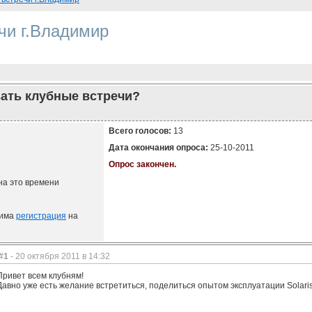
чи г.Владимир
вать клубные встречи?
Всего голосов:
13
Дата окончания опроса:
25-10-2011
Опрос закончен.
на это времени
дима
регистрация
на
#1
- 20 октября 2011 в 14:32
Привет всем клубням!
Давно уже есть желание встретиться, поделиться опытом эксплуатации Solaris