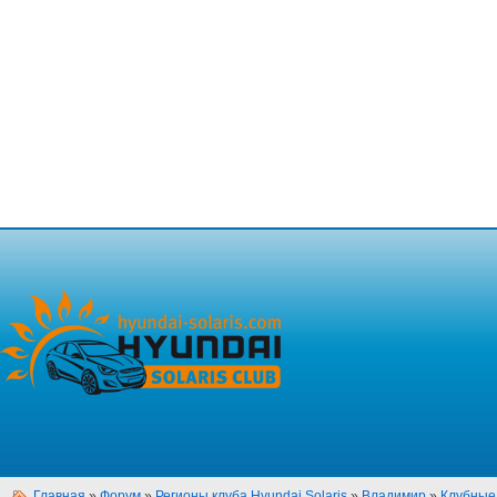
Главная
»
Форум
»
Регионы клуба Hyundai Solaris
»
Владимир
»
Клубные 