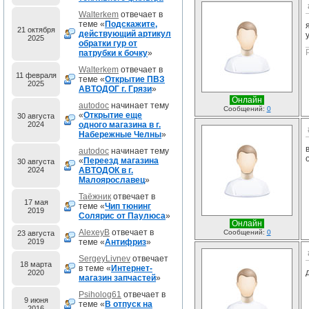
Walterkem
отвечает в
теме «
Подскажите,
21 октября
действующий артикул
2025
обратки гур от
патрубки к бочку
»
Walterkem
отвечает в
11 февраля
теме «
Открытие ПВЗ
2025
АВТОДОГ г. Грязи
»
Онлайн
autodoc
начинает тему
Сообщений:
0
«
Открытие еще
30 августа
2024
одного магазина в г.
Набережные Челны
»
autodoc
начинает тему
«
Переезд магазина
30 августа
2024
АВТОДОК в г.
Малоярославец
»
Таёжник
отвечает в
17 мая
теме «
Чип тюнинг
2019
Солярис от Паулюса
»
Онлайн
AlexeyB
отвечает в
Сообщений:
0
23 августа
2019
теме «
Антифриз
»
SergeyLivnev
отвечает
18 марта
в теме «
Интернет-
2020
магазин запчастей
»
Psiholog61
отвечает в
9 июня
теме «
В отпуск на
2016