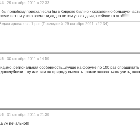
#4
- 29 октября 2011 в 22:33
я бы полюбому приехал если бы в Коврове был,но к сожалению большую часть 
ужели нет ни у кого времени,ладно летом у всех дачи,а сейчас то что!!!!!!!!!
Редактировалось: 1 раз (Последний: 29 октября 2011 в 22:34)
#5
- 30 октября 2011 в 14:59
видимо, региональная особенность...лучше на форуме по 100 раз спрашивать 
одноклубники....ну или там на природу выехать...рамки заказать\получить, нак
#6
- 31 октября 2011 в 21:39
да уж печально!!!