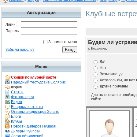
Клубные встре
Авторизация
Логин:
Пароль:
Будем ли устраи
Запомнить меня
г. Владимир,
Забыли пароль?
Да!
Меню
Нет!
Возможно, да
Скидки по клубной карте
Хотелось бы, но нет 
Народный тест-драйв Солярис
Другие причины
Форум
Статьи
Для голосования необхо
Фотогалерея
сайте
Видео
Вопросы и ответы
Отзывы владельцев Solaris
Блоги
Клубы
Новости дилеров Hyundai
Дилеры Hyundai
Доска объявлений