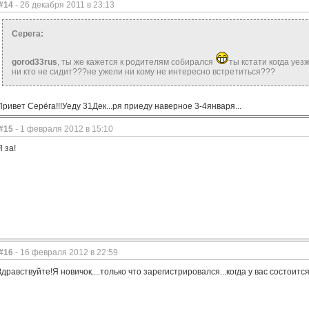
#14
- 26 декабря 2011 в 23:13
Серега:
gorod33rus
, ты же кажется к родителям собирался
ты кстати когда уе
ни кто не сидит???не ужели ни кому не интересно встретиться???
Привет Серёга!!!Уеду 31Дек...ря приеду наверное 3-4января...
#15
- 1 февраля 2012 в 15:10
Я за!
#16
- 16 февраля 2012 в 22:59
Здравствуйте!Я новичок....только что зарегистрировался...когда у вас состоит