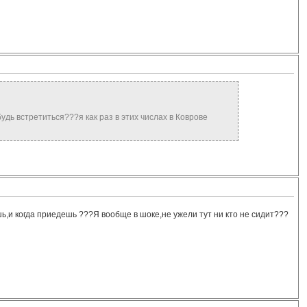
удь встретиться???я как раз в этих числах в Коврове
шь,и когда приедешь ???Я вообще в шоке,не ужели тут ни кто не сидит???