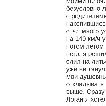
моими не оче
безусловно л
с родителями
накопившиеся
стал много у
на 140 км/ч 
потом летом 
него, я реши
слил на лить
уже не тянул
мои душевные
откладывать 
выше. Сразу 
Логан я хоте