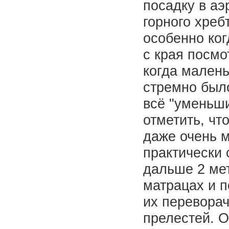
посадку в аэ
горного хреб
особенно ког
с края посмо
когда мален
стремно было
всё "умень
отметить, чт
даже очень м
практически 
дальше 2 мет
матрацах и п
их переворач
прелестей. О