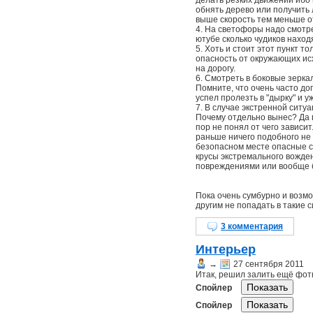
делать резких движений ибо 
обнять дерево или получить
выше скорость тем меньше от
4. На светофоры надо смотре
ютубе сколько чудиков наход
5. Хоть и стоит этот пункт 
опасность от окружающих ис
на дорогу.
6. Смотреть в боковые зерк
Помните, что очень часто до
успел пролезть в "дырку" и 
7. В случае экстренной ситу
Почему отдельно вынес? Да п
пор не понял от чего зависи
раньше ничего подобного не д
безопасном месте опасные си
крусы экстремального вожден
повреждениями или вообще б
Пока очень сумбурно и возм
другим не попадать в такие с
3 комментария
Интерьер
→
27 сентября 2011
Итак, решил залить ещё фотк
Спойлер
Спойлер