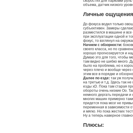
скоростях для парковки руль 
объема, датчик низкого уро
Личные ощущения 
До фокуса водил только овощ
субъективен. Замеры сделаю п
разместился в машине и все
при эксплуатации одной и то
фокус, то взглянул на окруж
Начнем с обзорности:
боков
своего класса, но по сравнен
хорошо прогнозируется и на
Думаю это для того, чтобы м
там видно не шибко много. Д
было на проблема, но к хоро
через плечо и вообще через 
этим все в порядке и обзорно
Далее по езде:
так уж получ
на третью и т.д. Здесь так 
езды xD. Пока там старая пр
обороты очень низкие Оо. Та
немного дергать передачи и 
многих машин примерно такие
придется пока мозг не привы
переменная в зависимости от
и мягко. Но пока жестких тес
Ну а теперь наверное главно
Плюсы: