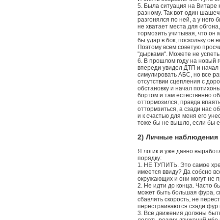
5. Была ситуация на Витаре 
разному. Так вот один шашечн
разгонялся по ней, а у него
не хватает места для обгона,
тормозить учитывая, что он м
бы удар в бок, поскольку он 
Поэтому всем советую просч
"дырками". Можете не успеть
6. В прошлом году на новый 
впереди увидел ДТП и начал 
симулировать АБС, но все ра
отсутствии сцепления с доро
обстановку и начал потихонь
бортом и там естественно обы
оттормозился, правда впаять
оттормзиться, а сзади нас о
и к счастью для меня его уне
тоже бы не вышло, если бы е
2) Личные наблюдения 
Я логик и уже давно выработ
порядку:
1. НЕ ТУПИТЬ. Это самое хре
имеется ввиду? Да собсно вс
окружающих и они могут не п
2. Не идти до конца. Часто 
может быть большая фура, с
сбавлять скорость, не перес
перестраиваются сзади фур ил
3. Все движения должны быть