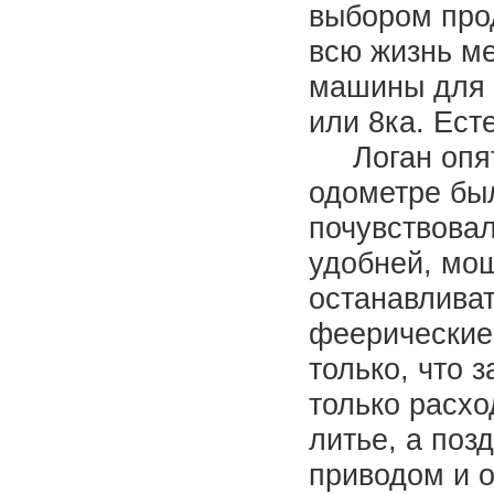
выбором прод
всю жизнь ме
машины для 
или 8ка. Ест
Логан опять
одометре был
почувствовал
удобней, мощ
останавливат
феерические
только, что 
только расхо
литье, а поз
приводом и 