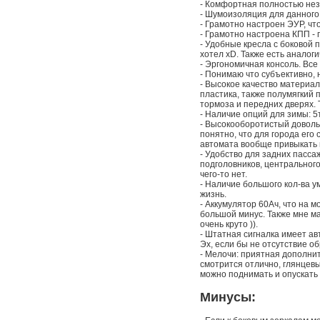
- Комфортная полностью нез
- Шумоизоляция для данного 
- Грамотно настроен ЭУР, чт
- Грамотно настроена КПП - 
- Удобные кресла с боковой 
хотел xD. Также есть аналог
- Эргономичная консоль. Все
- Понимаю что субъективно, 
- Высокое качество материал
пластика, также полумягкий п
тормоза и передних дверях. 
- Наличие опций для зимы: 5
- Высокооборотистый довольн
понятно, что для города его 
автомата вообще привыкать 
- Удобство для задних пасса
подголовников, центрального
чего-то нет.
- Наличие большого кол-ва у
жизнь.
- Аккумулятор 60Ач, что на 
большой минус. Также мне ма
очень круто )).
- Штатная сигналка имеет ав
Эх, если бы не отсутствие об
- Мелочи: приятная дополнит
смотрится отлично, глянцев
можно поднимать и опускать 
Минусы: