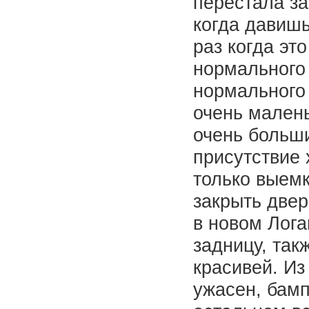
перестала за
когда давишь
раз когда эт
нормального 
нормального
очень малень
очень больши
присутствие 
только выемк
закрыть двер
в новом Лог
задницу, так
красивей. Из
ужасен, бамп