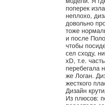
модели. Я гд
поперек изла
неплохо, диз
довольно про
тоже нормал
и после Поло
чтобы посиде
сел сходу, н
xD, т.е. час
перебегала н
же Логан. Ди
жесткого пла
Дизайн крути
Из плюсов: п