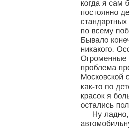
когда я сам 
постоянно де
стандартных
по всему по
Бывало конеч
никакого. Ос
Огроменные 
проблема про
Московской о
как-то по де
красок я бол
остались пол
Ну ладно, че
автомобильну