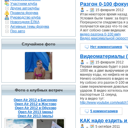
Разгон 0-100 фоку
Участники клуба
Другие автоклубы
→
15 февраля 2012
Правила форума
Итак некоторое время назад 
Руководство клуба
Условия были такие: за борт
Новогодняя ЁЛКА
Погрешности спидометра я уч
получается как раз что-то ок
Активные темы форума
А вот собсно сами видюшки:
Про авто
видео разгона 0-100 км/ч
Видео максимальной скорос
Случайное фото
Нет комментариев
Видеоматериалы (р
→
15 февраля 2012
Первая видюшка будет о разго
1000 км, а двиг выкручиваю 
манеру езды, но нифига не в
Ничего особенного в видео н
Ну собсно это разгон 0-100 
сами переключения довольно 
Фото с клубных встреч
ударом. В видео хотелось по
паспортные 11 секунд.
Ну а видео тут:
Open Air 2012 в Бисерово
http://www.youtube.com/watc
Open Air 2012 в Жостово
Open Air 2012 в Обухово
5 комментариев
Open Air 2013 (июнь)
Open Air 2013 (июль)
КАК надо ездить и
→
5 октября 2011