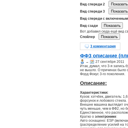
Вид спереди 2
Вид спереди 3
Вид спереди с включенны
Вид сзади
Вот добавил сюда ещё вид с
Спойлер
3 комментария
ФФ3 описание (пл
→
27 сентября 2011
Итак, думал, что 3-я запись 
не вышло. О причинах было с
Форд Фокус 3-го поколения.
Описание:
Характеристики:
Кузов: хэтчбек, двигатель: 1
форсунок и лобового стекла.
Внешне машина выглядит очен
чуть меньше, чем в ФФ2, но 
Единственное, что располож
Кратко о
электронике
:
Авто оснащено: ESP (включае
(распределение усилий на т