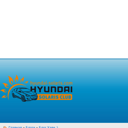
Главная
»
Блоги
»
Блог Хави ;)