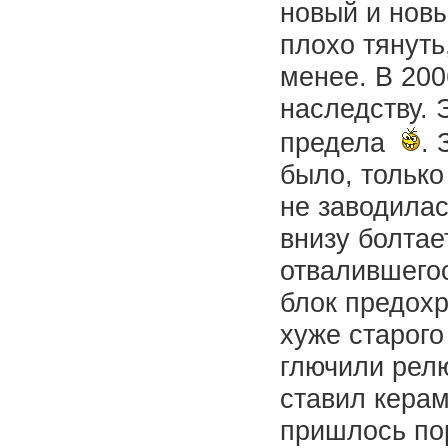
новый и новы
плохо тянуть
менее. В 200
наследству. 
предела
. 
было, только
не заводилас
внизу болтае
отвалившегос
блок предохр
хуже старого
глючили рел
ставил керам
пришлось пор