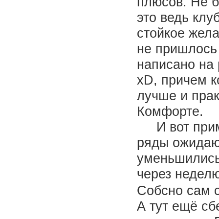
плюсов. Не б
это ведь клу
стойкое жела
не пришлось 
написано на 
xD, причем к
лучше и прак
Комфорте.
И вот приме
ряды ожидаю
уменьшились
через неделю
Собсно сам 
А тут ещё сб