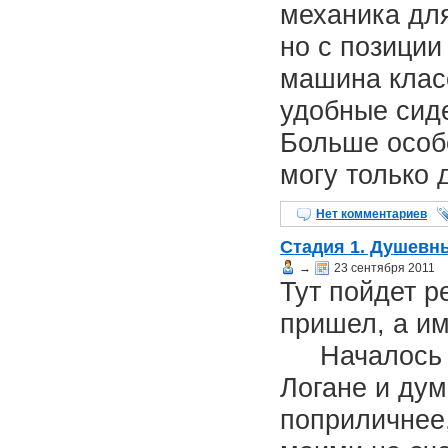
механика для
но с позиции
машина класс
удобные сиде
Больше особо
могу только д
Нет комментариев
Стадия 1. Душевн
→
23 сентября 2011
Тут пойдет р
пришел, а им
Началось вс
Логане и дум
поприличнее,