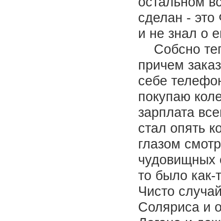
остальном вс
сделан - это
и не знал о 
Собсно тепе
причем заказ
себе телефон
покупаю коле
зарплата все
стал опять к
глазом смотр
чудовищных о
то было как-
Чисто случай
Соляриса и о