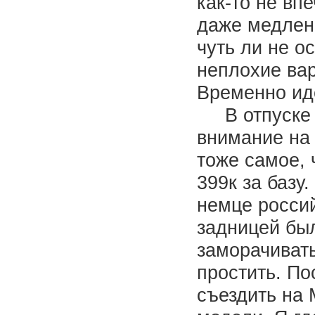
как-то не вп
даже медленн
чуть ли не о
неплохие вар
Временно ид
В отпуске у
внимание на 
тоже самое, ч
399к за базу
немце россий
задницей был
заморачивать
простить. По
съездить на 