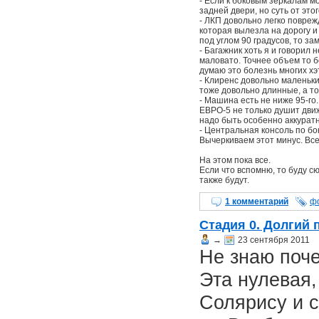
- Если к боковым зеркалам м
задней двери, но суть от это
- ЛКП довольно легко повреж
которая вылезла на дорогу и
под углом 90 градусов, то за
- Багажник хоть я и говорил
маловато. Точнее объем то б
думаю это болезнь многих хэ
- Клиренс довольно маленьки
тоже довольно длинные, а то
- Машина есть не ниже 95-го
ЕВРО-5 не только душит движо
надо быть особенно аккуратн
- Центральная консоль по бок
Вычеркиваем этот минус. Все
На этом пока все.
Если что вспомню, то буду с
также будут.
1 комментарий
ф
Стадия 0. Долгий 
→
23 сентября 2011
Не знаю поче
Эта нулевая,
Солярису и с