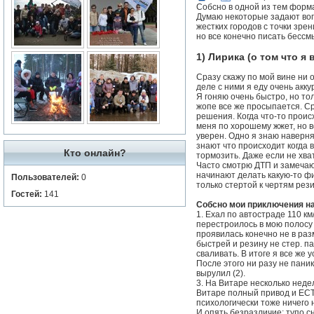
Собсно в одной из тем форма 
Думаю некоторые задают вопр
жестких городов с точки зрен
но все конечно писать бессм
1) Лирика (о том что я
Сразу скажу по мой вине ни о
деле с ними я еду очень акку
Я гоняю очень быстро, но то
жопе все же просыпается. Ср
решения. Когда что-то проис
меня по хорошему жжет, но в
уверен. Одно я знаю наверн
знают что происходит когда 
Кто онлайн?
тормозить. Даже если не хва
Часто смотрю ДТП и замечаю,
начинают делать какую-то фи
Пользователей:
0
только стертой к чертям рез
Гостей:
141
Собсно мои приключения на
1. Ехал по автостраде 110 км
перестроилось в мою полосу 
проявилась конечно не в раз
быстрей и резину не стер. п
сваливать. В итоге я все же 
После этого ни разу не паник
вырулил (2).
3. На Витаре несколько неде
Витаре полный привод и ЕСТЬ
психологически тоже ничего 
И опять безразличие: тупо с