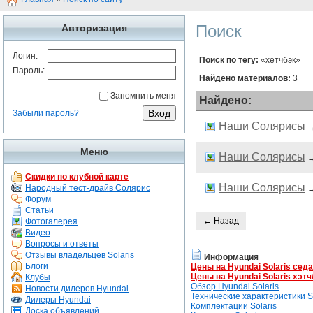
Поиск
Авторизация
Логин:
Поиск по тегу:
«хетчбэк»
Пароль:
Найдено материалов:
3
Запомнить меня
Найдено:
Забыли пароль?
Наши Солярисы
Меню
Наши Солярисы
Скидки по клубной карте
Наши Солярисы
Народный тест-драйв Солярис
Форум
Статьи
← Назад
Фотогалерея
Видео
Вопросы и ответы
Отзывы владельцев Solaris
Информация
Блоги
Цены на Hyundai Solaris сед
Цены на Hyundai Solaris хэтч
Клубы
Обзор Hyundai Solaris
Новости дилеров Hyundai
Технические характеристики So
Дилеры Hyundai
Комплектации Solaris
Доска объявлений