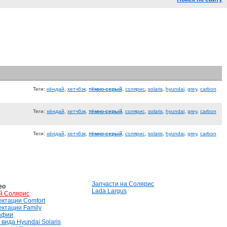
Теги:
хёндай
,
хетчбэк
,
тёмно-серый
,
солярис
,
solaris
,
hyundai
,
grey
,
carbon
Теги:
хёндай
,
хетчбэк
,
тёмно-серый
,
солярис
,
solaris
,
hyundai
,
grey
,
carbon
Теги:
хёндай
,
хетчбэк
,
тёмно-серый
,
солярис
,
solaris
,
hyundai
,
grey
,
carbon
Запчасти на Солярис
ео
Lada Largus
й Солярис
лектации Comfort
лектации Family
афии
вида Hyundai Solaris