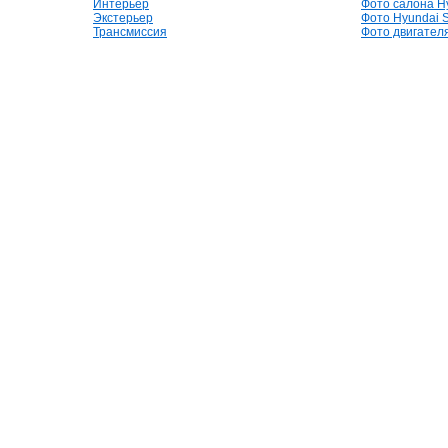
Интерьер
Фото салона Hy
Экстерьер
Фото Hyundai S
Трансмиссия
Фото двигателя,