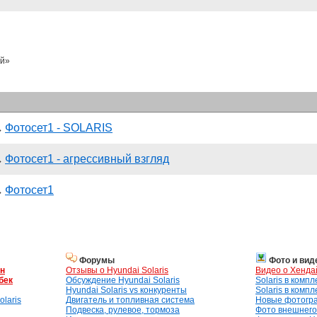
й»
Фотосет1 - SOLARIS
→
Фотосет1 - агрессивный взгляд
→
Фотосет1
→
Форумы
Фото и вид
ан
Отзывы о Hyundai Solaris
Видео о Хенда
бек
Обсуждение Hyundai Solaris
Solaris в комп
Hyundai Solaris vs конкуренты
Solaris в комп
laris
Двигатель и топливная система
Новые фотогр
Подвеска, рулевое, тормоза
Фото внешнего 