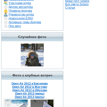
Краш-тест Solaris
Участники клуба
Все цвета Solaris
Другие автоклубы
Статьи
Правила форума
Руководство клуба
Новогодняя ЁЛКА
Активные темы форума
Про авто
Случайное фото
Фото с клубных встреч
Open Air 2012 в Бисерово
Open Air 2012 в Жостово
Open Air 2012 в Обухово
Open Air 2013 (июнь)
Open Air 2013 (июль)