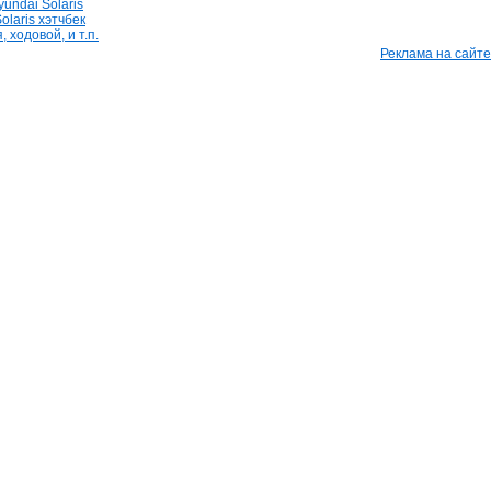
undai Solaris
olaris хэтчбек
 ходовой, и т.п.
Реклама на сайте