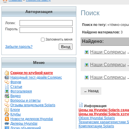
Поиск
Авторизация
Логин:
Поиск по тегу:
«тёмно-серы
Пароль:
Найдено материалов:
3
Запомнить меня
Найдено:
Забыли пароль?
Наши Солярисы
Меню
Наши Солярисы
Скидки по клубной карте
Наши Солярисы
Народный тест-драйв Солярис
Форум
Статьи
← Назад
Фотогалерея
Видео
Вопросы и ответы
Отзывы владельцев Solaris
Информация
Блоги
Цены на Hyundai Solaris сед
Цены на Hyundai Solaris хэтч
Клубы
Обзор Hyundai Solaris
Новости дилеров Hyundai
Технические характеристики So
Дилеры Hyundai
Комплектации Solaris
Доска объявлений