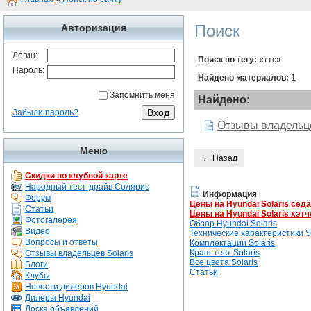
Поиск
Авторизация
Логин:
Поиск по тегу:
«ттс»
Пароль:
Найдено материалов:
1
Запомнить меня
Найдено:
Забыли пароль?
Отзывы владельце
Меню
← Назад
Скидки по клубной карте
Народный тест-драйв Солярис
Информация
Форум
Цены на Hyundai Solaris сед
Статьи
Цены на Hyundai Solaris хэтч
Фотогалерея
Обзор Hyundai Solaris
Видео
Технические характеристики So
Вопросы и ответы
Комплектации Solaris
Краш-тест Solaris
Отзывы владельцев Solaris
Все цвета Solaris
Блоги
Статьи
Клубы
Новости дилеров Hyundai
Дилеры Hyundai
Доска объявлений