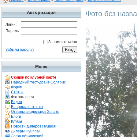
Фото без назв
Авторизация
Логин:
Пароль:
Запомнить меня
Забыли пароль?
Меню
Скидки по клубной карте
Народный тест-драйв Солярис
Форум
Статьи
Фотогалерея
Видео
Вопросы и ответы
Отзывы владельцев Solaris
Блоги
Клубы
Новости дилеров Hyundai
Дилеры Hyundai
Доска объявлений