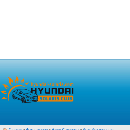
Главная
»
Фотогалерея
»
Наши Солярисы
»
Фото без названия