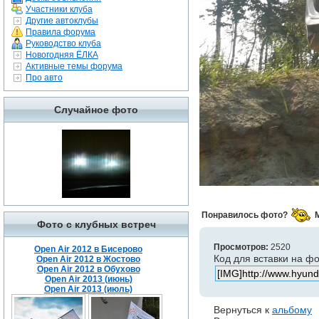
Участники клуба
Другие автоклубы
Правила форума
Руководство клуба
Новогодняя ЁЛКА
Активные темы форума
Про авто
Случайное фото
Понравилось фото?
Фото с клубных встреч
Просмотров:
2520
Open Air 2012 в Бисерово
Код для вставки на ф
Open Air 2012 в Жостово
Open Air 2012 в Обухово
Open Air 2013 (июнь)
Open Air 2013 (июль)
Вернуться к
альбому