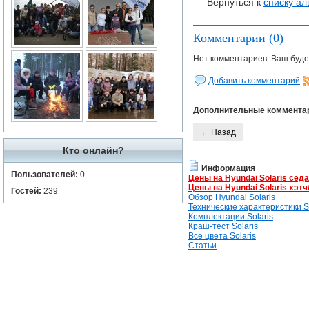
Вернуться к
списку а
Комментарии (0)
Нет комментариев. Ваш буде
Добавить комментарий
Дополнительные коммента
← Назад
Кто онлайн?
Информация
Пользователей:
0
Цены на Hyundai Solaris сед
Цены на Hyundai Solaris хэтч
Гостей:
239
Обзор Hyundai Solaris
Технические характеристики So
Комплектации Solaris
Краш-тест Solaris
Все цвета Solaris
Статьи