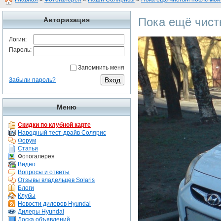
Пока ещё чист
Авторизация
Логин:
Пароль:
Запомнить меня
Забыли пароль?
Меню
Скидки по клубной карте
Народный тест-драйв Солярис
Форум
Статьи
Фотогалерея
Видео
Вопросы и ответы
Отзывы владельцев Solaris
Блоги
Клубы
Новости дилеров Hyundai
Дилеры Hyundai
Доска объявлений