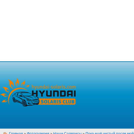
Главная
»
Фотогалерея
»
Наши Солярисы
»
Пока ещё чистый после мой