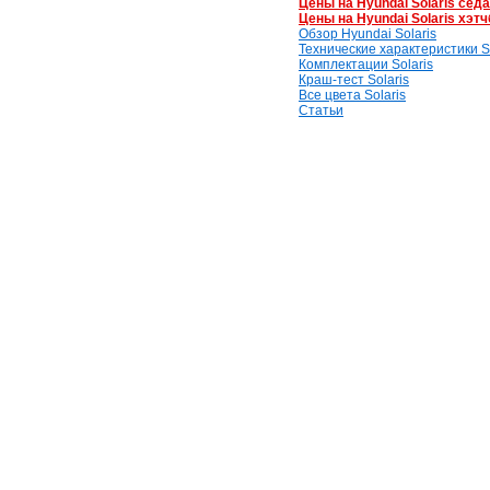
Цены на Hyundai Solaris сед
Цены на Hyundai Solaris хэтч
Обзор Hyundai Solaris
Технические характеристики So
Комплектации Solaris
Краш-тест Solaris
Все цвета Solaris
Статьи