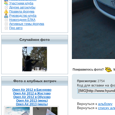
Участники клуба
Другие автоклубы
Правила форума
Руководство клуба
Новогодняя ЁЛКА
Активные темы форума
Про авто
Случайное фото
Понравилось фото?
Фото с клубных встреч
Просмотров:
2754
Код для вставки на ф
Open Air 2012 в Бисерово
Open Air 2012 в Жостово
Open Air 2012 в Обухово
Open Air 2013 (июнь)
Вернуться к
альбому
Open Air 2013 (июль)
Вернуться к
списку а