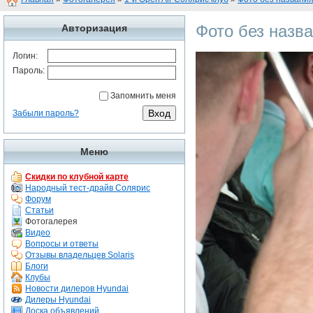
Фото без назв
Авторизация
Логин:
Пароль:
Запомнить меня
Забыли пароль?
Меню
Скидки по клубной карте
Народный тест-драйв Солярис
Форум
Статьи
Фотогалерея
Видео
Вопросы и ответы
Отзывы владельцев Solaris
Блоги
Клубы
Новости дилеров Hyundai
Дилеры Hyundai
Доска объявлений