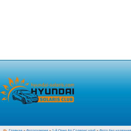
Главная
»
Фотогалерея
»
1-й Open Air Солярис клуб
»
Фото без названи