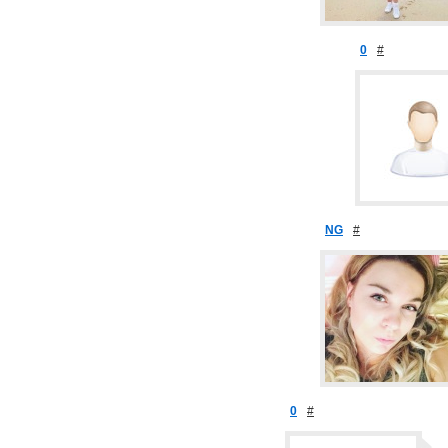
0
#
NG
#
0
#