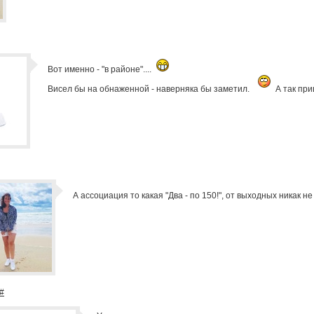
Вот именно - "в районе"....
Висел бы на обнаженной - наверняка бы заметил.
А так при
А ассоциация то какая "Два - по 150!", от выходных никак 
#