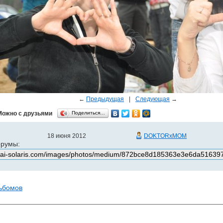
←
Предыдущая
|
Следующая
→
Можно с друзьями
Поделиться…
18 июня 2012
DOKTORxMOM
орумы:
льбомов