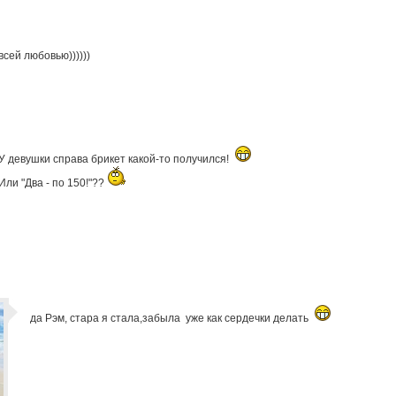
всей любовью))))))
У девушки справа брикет какой-то получился!
Или "Два - по 150!"??
да Рэм, стара я стала,забыла уже как сердечки делать