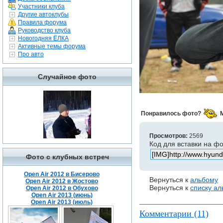
Участники клуба
Другие автоклубы
Правила форума
Руководство клуба
Новогодняя ЁЛКА
Активные темы форума
Про авто
Случайное фото
Понравилось фото?
Просмотров:
2569
Код для вставки на ф
Фото с клубных встреч
Open Air 2012 в Бисерово
Вернуться к
альбому
Open Air 2012 в Жостово
Вернуться к
списку а
Open Air 2012 в Обухово
Open Air 2013 (июнь)
Open Air 2013 (июль)
Комментарии (11)