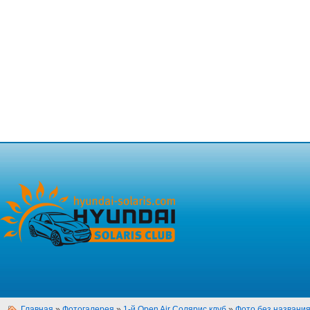
Главная
»
Фотогалерея
»
1-й Open Air Солярис клуб
»
Фото без названи