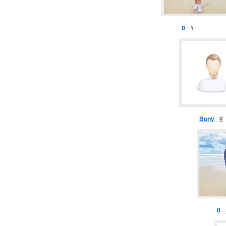
0
#
Bony
#
0