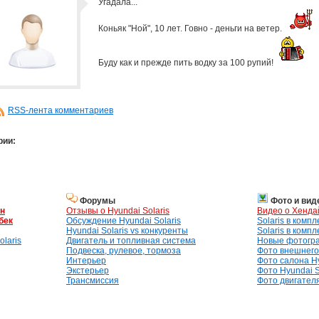
Угадала...
Коньяк "Ной", 10 лет. Говно - деньги на ветер.
Буду как и прежде пить водку за 100 рупий!
RSS-лента комментариев
рии:
Форумы
Фото и вид
ан
Отзывы о Hyundai Solaris
Видео о Хенда
бек
Обсуждение Hyundai Solaris
Solaris в комп
Hyundai Solaris vs конкуренты
Solaris в комп
laris
Двигатель и топливная система
Новые фотогр
Подвеска, рулевое, тормоза
Фото внешнего 
Интерьер
Фото салона Hy
Экстерьер
Фото Hyundai S
Трансмиссия
Фото двигателя,