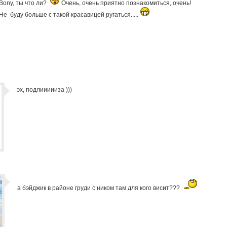
Bony, ты что ли?
Очень, очень приятно познакомиться, очень!
Не буду больше с такой красавицей ругаться.....
эх, подлиииииза )))
а бэйджик в районе груди с ником там для кого висит???