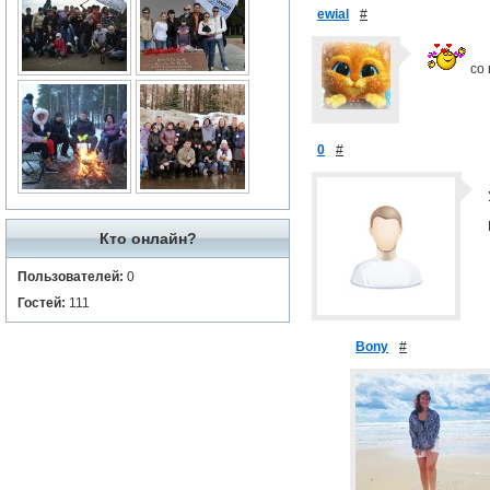
ewial
#
со 
0
#
Кто онлайн?
Пользователей:
0
Гостей:
111
Bony
#