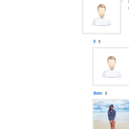
0
#
Bony
#