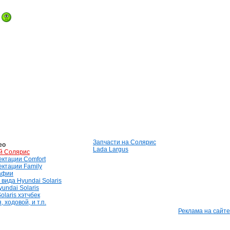
Запчасти на Солярис
ео
Lada Largus
й Солярис
лектации Comfort
лектации Family
афии
вида Hyundai Solaris
undai Solaris
olaris хэтчбек
 ходовой, и т.п.
Реклама на сайте