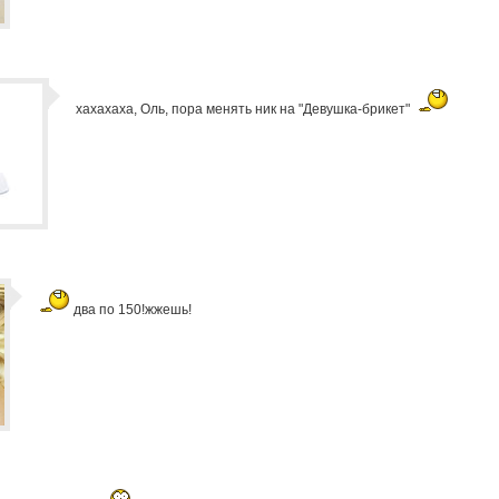
хахахаха, Оль, пора менять ник на "Девушка-брикет"
два по 150!жжешь!