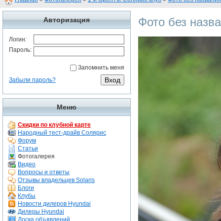
Фото без назв
Авторизация
Логин:
Пароль:
Запомнить меня
Забыли пароль?
Меню
Скидки по клубной карте
Народный тест-драйв Солярис
Форум
Статьи
Фотогалерея
Видео
Вопросы и ответы
Отзывы владельцев Solaris
Блоги
Клубы
Новости дилеров Hyundai
Дилеры Hyundai
Доска объявлений