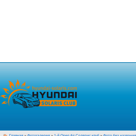
Главная
»
Фотогалерея
»
1-й Open Air Солярис клуб
»
Фото без названи