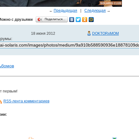
←
Предыдущая
|
Следующая
→
Можно с друзьями
Поделиться…
18 июня 2012
DOKTORxMOM
орумы:
льбомов
т первым!
RSS-лента комментариев
рии: