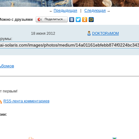
←
Предыдущая
|
Следующая
→
Можно с друзьями
Поделиться…
18 июня 2012
DOKTORxMOM
орумы:
льбомов
т первым!
RSS-лента комментариев
рии: