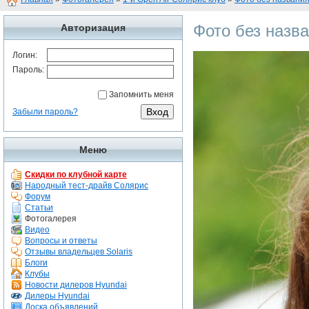
Фото без назв
Авторизация
Логин:
Пароль:
Запомнить меня
Забыли пароль?
Меню
Скидки по клубной карте
Народный тест-драйв Солярис
Форум
Статьи
Фотогалерея
Видео
Вопросы и ответы
Отзывы владельцев Solaris
Блоги
Клубы
Новости дилеров Hyundai
Дилеры Hyundai
Доска объявлений