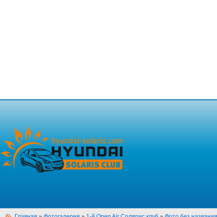
Главная
»
Фотогалерея
»
1-й Open Air Солярис клуб
»
Фото без названи