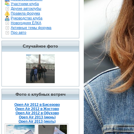
Участники клуба
Другие автоклубы
Правила форума
Руководство клуба
Новогодняя ЁЛКА
Активные темы форума
Про авто
Случайное фото
Фото с клубных встреч
Open Air 2012 в Бисерово
Open Air 2012 в Жостово
Open Air 2012 в Обухово
Open Air 2013 (июнь)
Open Air 2013 (июль)