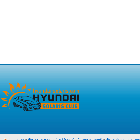
Главная
»
Фотогалерея
»
1-й Open Air Солярис клуб
»
Фото без названи