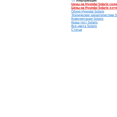
Информация
Цены на Hyundai Solaris сед
Цены на Hyundai Solaris хэтч
Обзор Hyundai Solaris
Технические характеристики So
Комплектации Solaris
Краш-тест Solaris
Все цвета Solaris
Статьи