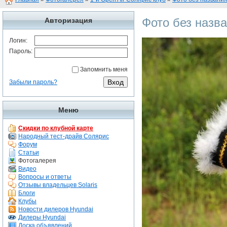
Фото без назв
Авторизация
Логин:
Пароль:
Запомнить меня
Забыли пароль?
Меню
Скидки по клубной карте
Народный тест-драйв Солярис
Форум
Статьи
Фотогалерея
Видео
Вопросы и ответы
Отзывы владельцев Solaris
Блоги
Клубы
Новости дилеров Hyundai
Дилеры Hyundai
Доска объявлений