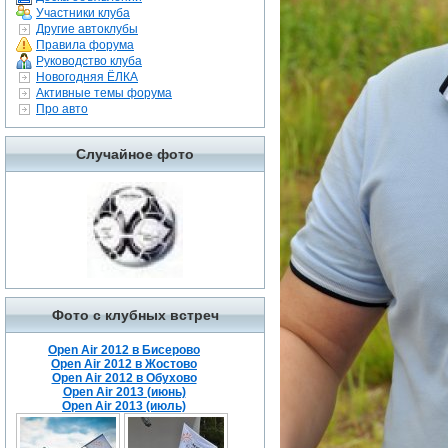
Участники клуба
Другие автоклубы
Правила форума
Руководство клуба
Новогодняя ЁЛКА
Активные темы форума
Про авто
Случайное фото
Фото с клубных встреч
Open Air 2012 в Бисерово
Open Air 2012 в Жостово
Open Air 2012 в Обухово
Open Air 2013 (июнь)
Open Air 2013 (июль)