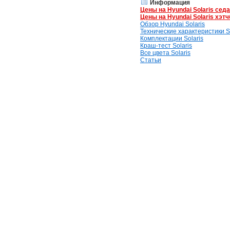
Информация
Цены на Hyundai Solaris сед
Цены на Hyundai Solaris хэтч
Обзор Hyundai Solaris
Технические характеристики So
Комплектации Solaris
Краш-тест Solaris
Все цвета Solaris
Статьи