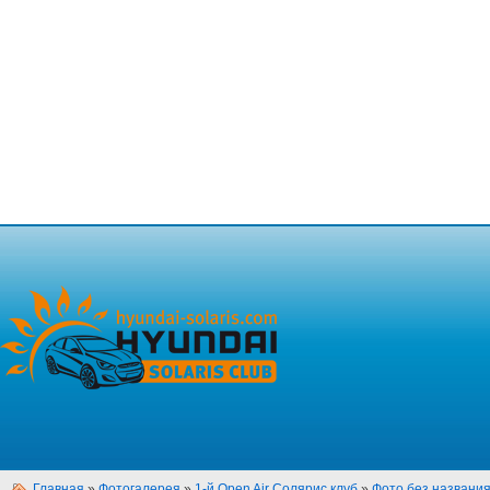
Главная
»
Фотогалерея
»
1-й Open Air Солярис клуб
»
Фото без названи