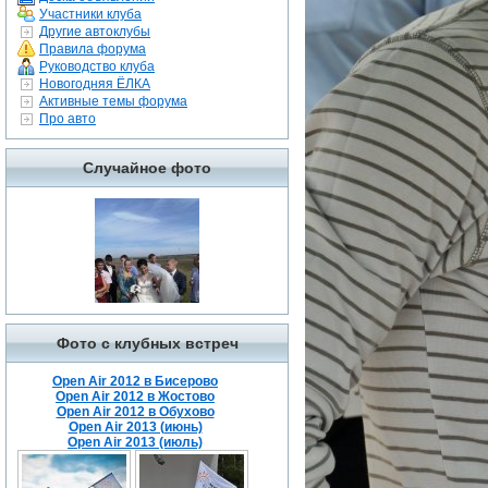
Участники клуба
Другие автоклубы
Правила форума
Руководство клуба
Новогодняя ЁЛКА
Активные темы форума
Про авто
Случайное фото
Фото с клубных встреч
Open Air 2012 в Бисерово
Open Air 2012 в Жостово
Open Air 2012 в Обухово
Open Air 2013 (июнь)
Open Air 2013 (июль)