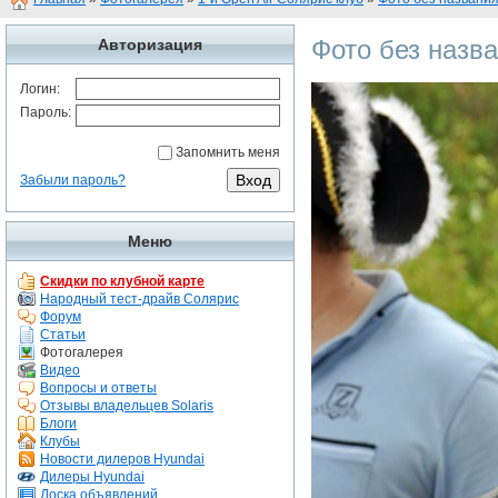
Фото без назв
Авторизация
Логин:
Пароль:
Запомнить меня
Забыли пароль?
Меню
Скидки по клубной карте
Народный тест-драйв Солярис
Форум
Статьи
Фотогалерея
Видео
Вопросы и ответы
Отзывы владельцев Solaris
Блоги
Клубы
Новости дилеров Hyundai
Дилеры Hyundai
Доска объявлений