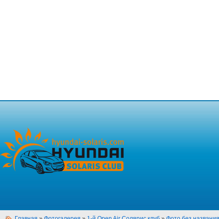
Главная
»
Фотогалерея
»
1-й Open Air Солярис клуб
»
Фото без названи