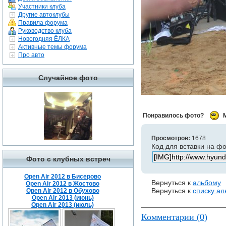
Участники клуба
Другие автоклубы
Правила форума
Руководство клуба
Новогодняя ЁЛКА
Активные темы форума
Про авто
Случайное фото
Понравилось фото?
Просмотров:
1678
Код для вставки на ф
Фото с клубных встреч
Open Air 2012 в Бисерово
Вернуться к
альбому
Open Air 2012 в Жостово
Вернуться к
списку а
Open Air 2012 в Обухово
Open Air 2013 (июнь)
Open Air 2013 (июль)
Комментарии (0)