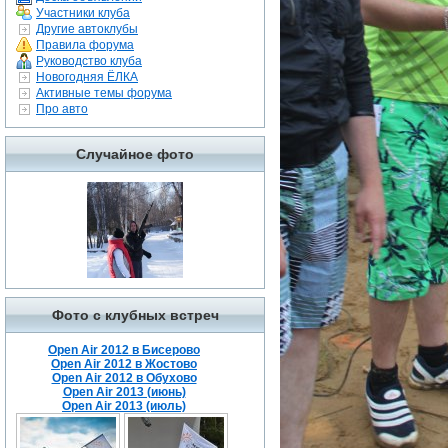
Участники клуба
Другие автоклубы
Правила форума
Руководство клуба
Новогодняя ЁЛКА
Активные темы форума
Про авто
Случайное фото
Фото с клубных встреч
Open Air 2012 в Бисерово
Open Air 2012 в Жостово
Open Air 2012 в Обухово
Open Air 2013 (июнь)
Open Air 2013 (июль)