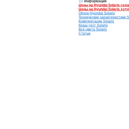
Информация
Цены на Hyundai Solaris сед
Цены на Hyundai Solaris хэтч
Обзор Hyundai Solaris
Технические характеристики So
Комплектации Solaris
Краш-тест Solaris
Все цвета Solaris
Статьи