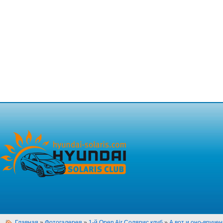
Главная
»
Фотогалерея
»
1-й Open Air Солярис клуб
»
А вот и оно-вручен