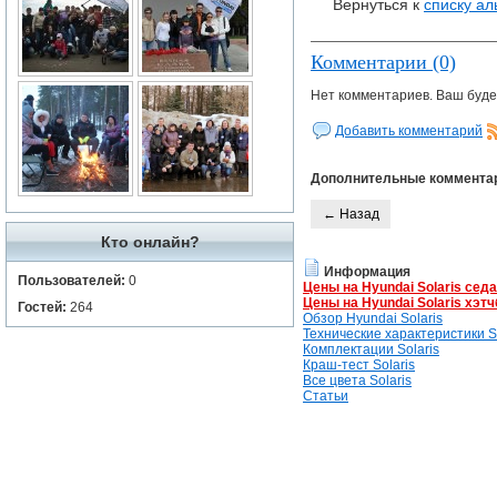
Вернуться к
списку а
Комментарии (0)
Нет комментариев. Ваш буде
Добавить комментарий
Дополнительные коммента
← Назад
Кто онлайн?
Информация
Пользователей:
0
Цены на Hyundai Solaris сед
Цены на Hyundai Solaris хэтч
Гостей:
264
Обзор Hyundai Solaris
Технические характеристики So
Комплектации Solaris
Краш-тест Solaris
Все цвета Solaris
Статьи