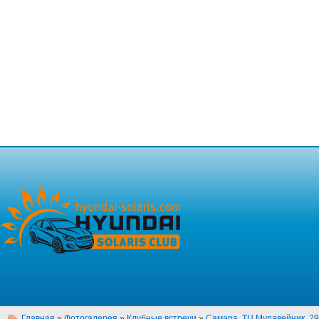
Главная
»
Фотогалерея
»
Клубные встречи
»
Самара, ТЦ Муравейник, 29