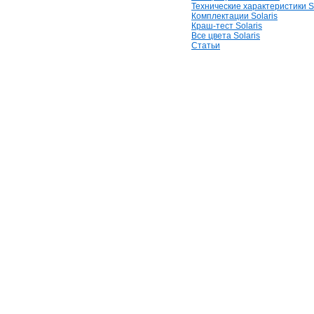
Технические характеристики So
Комплектации Solaris
Краш-тест Solaris
Все цвета Solaris
Статьи