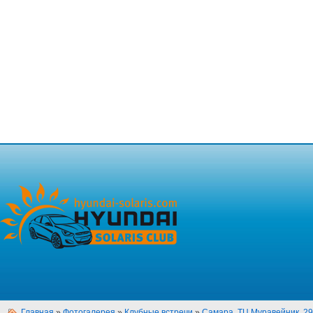
Главная
»
Фотогалерея
»
Клубные встречи
»
Самара, ТЦ Муравейник, 29