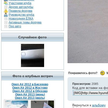
Участники клуба
Другие автоклубы
Правила форума
Руководство клуба
Новогодняя ЁЛКА
Активные темы форума
Про авто
Случайное фото
Понравилось фото?
Фото с клубных встреч
Просмотров:
2085
Open Air 2012 в Бисерово
Код для вставки на ф
Open Air 2012 в Жостово
Open Air 2012 в Обухово
Open Air 2013 (июнь)
Open Air 2013 (июль)
Вернуться к
альбому