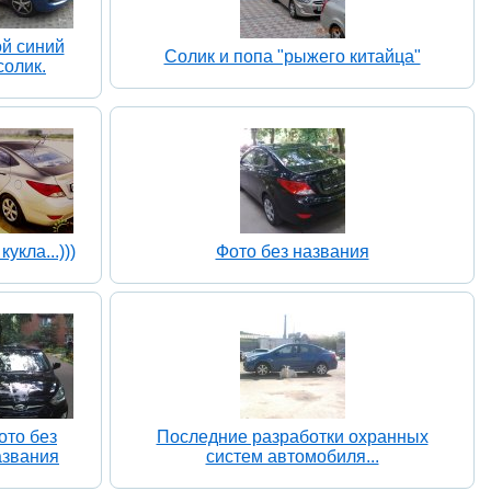
й синий
Солик и попа "рыжего китайца"
солик.
кукла...)))
Фото без названия
ото без
Последние разработки охранных
азвания
систем автомобиля...