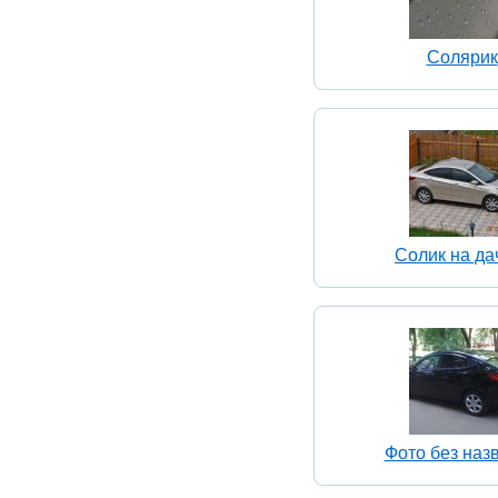
Солярик
Солик на да
Фото без наз