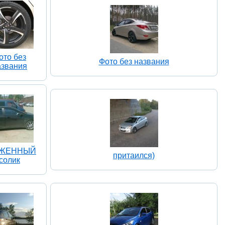
ото без
Фото без названия
азвания
УЖЕННЫЙ
притаился)
солик