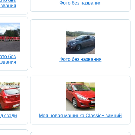
ото без
Фото без названия
азвания
ото без
Фото без названия
азвания
д сзади
Моя новая машинка Classic+ зимний