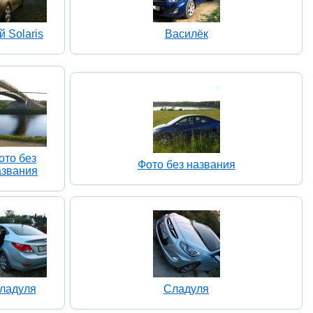
 Solaris
Василёк
ото без
Фото без названия
азвания
ладуля
Сладуля