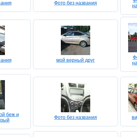
Ф
вания
Фото без названия
н
Ф
вания
мой верный друг
н
ой беж и
Фото без названия
ви
ерый