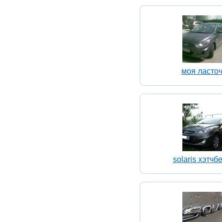
моя ласто
solaris хэтчбе