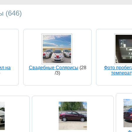
 (646)
ил на
Свадебные Солярисы
(28
Фото пробега
)
/3)
темпера