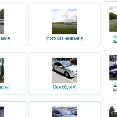
Ф
вания
Фото без названия
н
Ф
алки!
Моя сОля =)
н