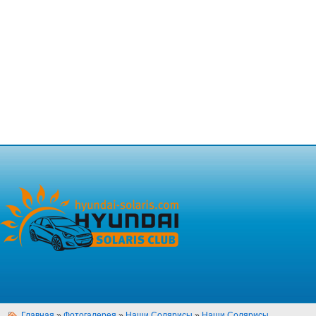
Главная
»
Фотогалерея
»
Наши Солярисы
»
Наши Солярисы