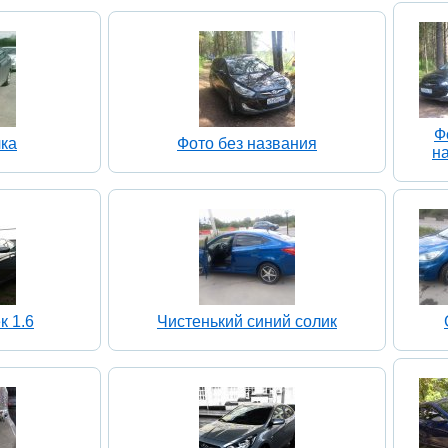
Ф
чка
Фото без названия
н
к 1.6
Чистенький синий солик