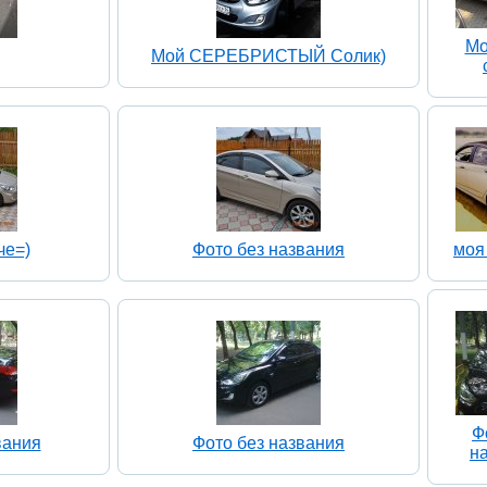
Мо
Мой СЕРЕБРИСТЫЙ Солик)
че=)
Фото без названия
моя 
Ф
вания
Фото без названия
н