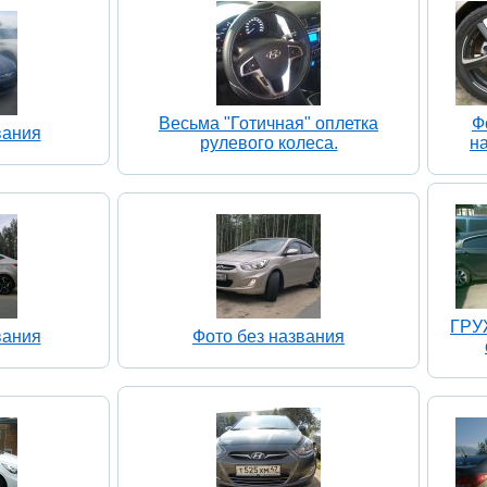
Весьма "Готичная" оплетка
Ф
вания
рулевого колеса.
н
ГР
вания
Фото без названия