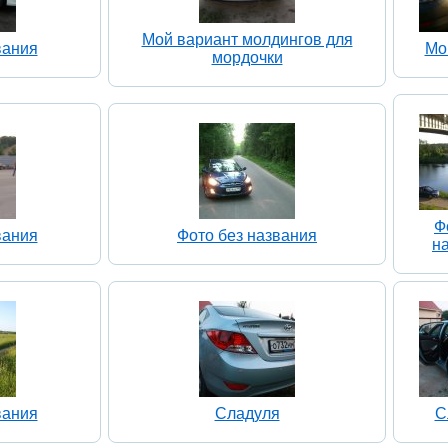
Мой вариант молдингов для
вания
Мой
мордочки
Ф
вания
Фото без названия
н
вания
Сладуля
С