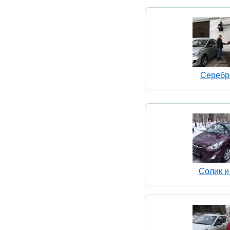
Серебр
Солик и