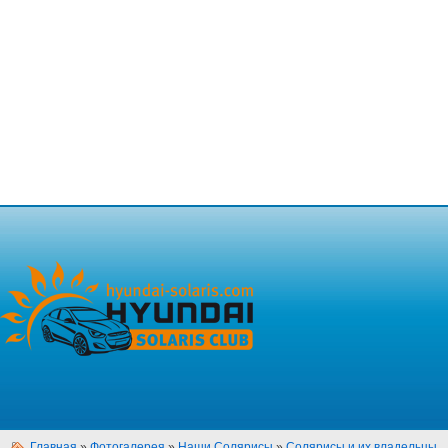
Главная
»
Фотогалерея
»
Наши Солярисы
»
Солярисы и их владельцы