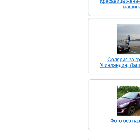
Красавица жена
машин
Солярис за г
(Финляндия, Лап
Фото без на