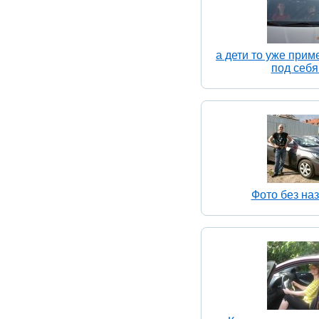
а дети то уже прим
под себя
Фото без на