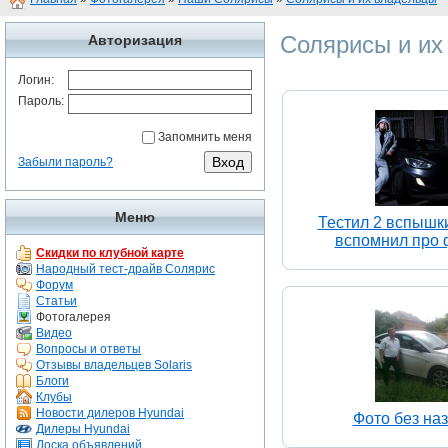
Солярисы и их
Авторизация
Логин:
Пароль:
Запомнить меня
Забыли пароль?
Меню
Тестил 2 вспышки
вспомнил про 
Скидки по клубной карте
Народный тест-драйв Солярис
Форум
Статьи
Фотогалерея
Видео
Вопросы и ответы
Отзывы владельцев Solaris
Блоги
Клубы
Новости дилеров Hyundai
Фото без на
Дилеры Hyundai
Доска объявлений