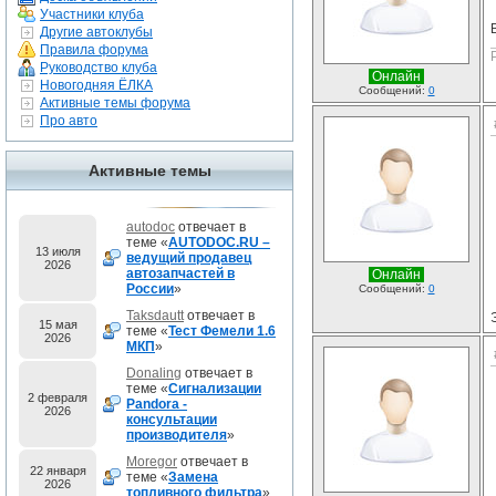
Участники клуба
В
Другие автоклубы
Правила форума
Руководство клуба
Онлайн
Новогодняя ЁЛКА
Сообщений:
0
Активные темы форума
Про авто
Активные темы
autodoc
отвечает в
теме «
AUTODOC.RU –
13 июля
ведущий продавец
2026
автозапчастей в
Онлайн
России
»
Сообщений:
0
Taksdautt
отвечает в
15 мая
теме «
Тест Фемели 1.6
2026
МКП
»
Donaling
отвечает в
теме «
Сигнализации
2 февраля
Pandora -
2026
консультации
производителя
»
Moregor
отвечает в
22 января
теме «
Замена
2026
топливного фильтра
»