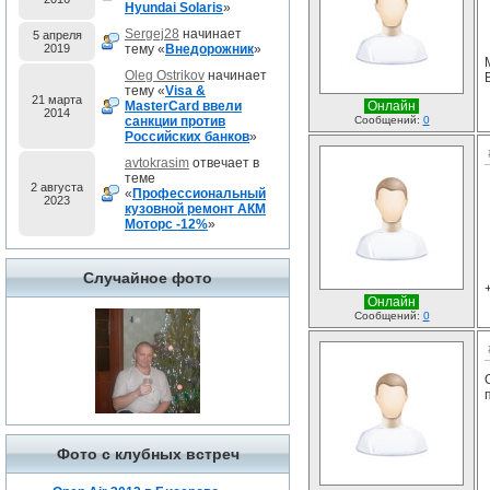
Hyundai Solaris
»
Sergej28
начинает
5 апреля
2019
тему «
Внедорожник
»
Oleg Ostrikov
начинает
тему «
Visa &
21 марта
MasterCard ввели
Онлайн
2014
санкции против
Сообщений:
0
Российских банков
»
avtokrasim
отвечает в
теме
2 августа
«
Профессиональный
2023
кузовной ремонт АКМ
Моторс -12%
»
Случайное фото
Онлайн
Сообщений:
0
Фото с клубных встреч