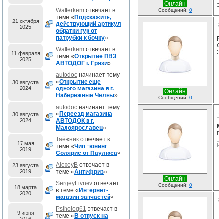
Онлайн
Walterkem
отвечает в
Сообщений:
0
теме «
Подскажите,
21 октября
действующий артикул
2025
обратки гур от
патрубки к бочку
»
Walterkem
отвечает в
11 февраля
теме «
Открытие ПВЗ
2025
АВТОДОГ г. Грязи
»
autodoc
начинает тему
«
Открытие еще
30 августа
2024
одного магазина в г.
Онлайн
Набережные Челны
»
Сообщений:
0
autodoc
начинает тему
«
Переезд магазина
30 августа
2024
АВТОДОК в г.
Малоярославец
»
Таёжник
отвечает в
17 мая
теме «
Чип тюнинг
2019
Солярис от Паулюса
»
AlexeyB
отвечает в
23 августа
2019
теме «
Антифриз
»
Онлайн
SergeyLivnev
отвечает
Сообщений:
0
18 марта
в теме «
Интернет-
2020
магазин запчастей
»
Psiholog61
отвечает в
9 июня
теме «
В отпуск на
2016