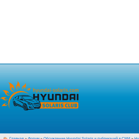
Главная
»
Форум
»
Обсуждение Hyundai Solaris и публикаций в СМИ
»
Hy