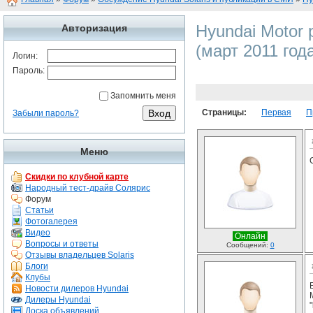
Hyundai Motor
Авторизация
(март 2011 год
Логин:
Пароль:
Запомнить меня
Страницы:
Первая
П
Забыли пароль?
Меню
Скидки по клубной карте
Народный тест-драйв Солярис
Форум
Статьи
Фотогалерея
Видео
Онлайн
Вопросы и ответы
Сообщений:
0
Отзывы владельцев Solaris
Блоги
Клубы
Новости дилеров Hyundai
Дилеры Hyundai
"
Доска объявлений