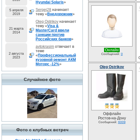
Hyundai Solaris
»
Sergej28
начинает
5 апреля
2019
тему «
Внедорожник
»
Oleg Ostrikov
начинает
тему «
Visa &
21 марта
MasterCard ввели
2014
санкции против
Российских банков
»
avtokrasim
отвечает в
Онлайн
теме
2 августа
Сообщений:
0
«
Профессиональный
2023
кузовной ремонт АКМ
Моторс -12%
»
Oleg Ostrikov
Случайное фото
Оффлайн
Ростов-на-Дону
Сообщений:
6009
Фото с клубных встреч