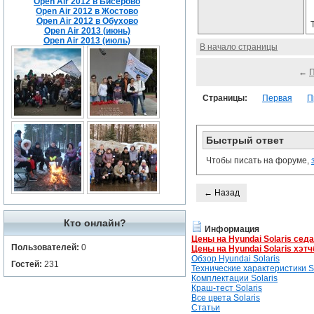
Open Air 2012 в Бисерово
Open Air 2012 в Жостово
Open Air 2012 в Обухово
Open Air 2013 (июнь)
Open Air 2013 (июль)
В начало страницы
←
Страницы:
Первая
П
Быстрый ответ
Чтобы писать на форуме,
← Назад
Кто онлайн?
Информация
Цены на Hyundai Solaris сед
Пользователей:
0
Цены на Hyundai Solaris хэтч
Обзор Hyundai Solaris
Гостей:
231
Технические характеристики So
Комплектации Solaris
Краш-тест Solaris
Все цвета Solaris
Статьи