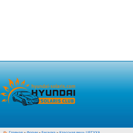
Главная
»
Форум
»
Беседка
»
Классная вещь ЦЕГУХА