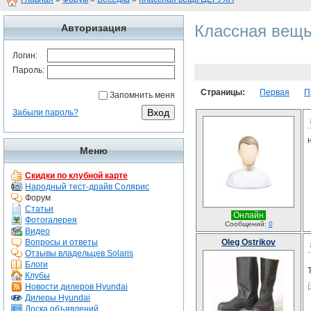
Классная вещ
Авторизация
Логин:
Пароль:
Страницы:
Первая
П
Запомнить меня
Забыли пароль?
Меню
Скидки по клубной карте
Народный тест-драйв Солярис
Форум
Статьи
Онлайн
Фотогалерея
Сообщений:
0
Видео
Вопросы и ответы
Oleg Ostrikov
Отзывы владельцев Solaris
Блоги
Клубы
Новости дилеров Hyundai
Дилеры Hyundai
Доска объявлений