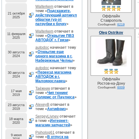
Walterkem
отвечает в
теме «
Подскажите,
21 октября
действующий артикул
Оффлайн
2025
обратки гур от
Ставрополь
патрубки к бочку
»
Сообщений:
6219
Walterkem
отвечает в
Oleg Ostrikov
11 февраля
теме «
Открытие ПВЗ
2025
АВТОДОГ г. Грязи
»
autodoc
начинает тему
«
Открытие еще
30 августа
2024
одного магазина в г.
Набережные Челны
»
autodoc
начинает тему
«
Переезд магазина
30 августа
2024
АВТОДОК в г.
Оффлайн
Малоярославец
»
Ростов-на-Дону
Сообщений:
6009
Таёжник
отвечает в
17 мая
теме «
Чип тюнинг
2019
Солярис от Паулюса
»
AlexeyB
отвечает в
23 августа
2019
теме «
Антифриз
»
SergeyLivnev
отвечает
18 марта
в теме «
Интернет-
2020
магазин запчастей
»
Psiholog61
отвечает в
9 июня
теме «
В отпуск на
2016