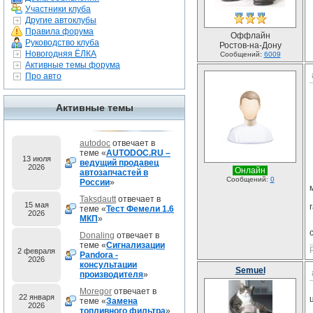
Участники клуба
Другие автоклубы
Правила форума
Оффлайн
Руководство клуба
Ростов-на-Дону
Новогодняя ЁЛКА
Сообщений:
6009
Активные темы форума
Про авто
Активные темы
autodoc
отвечает в
теме «
AUTODOC.RU –
13 июля
ведущий продавец
2026
Онлайн
автозапчастей в
Сообщений:
0
России
»
Taksdautt
отвечает в
15 мая
теме «
Тест Фемели 1.6
2026
МКП
»
Donaling
отвечает в
теме «
Сигнализации
2 февраля
Pandora -
2026
консультации
Semuel
производителя
»
Moregor
отвечает в
22 января
теме «
Замена
2026
топливного фильтра
»