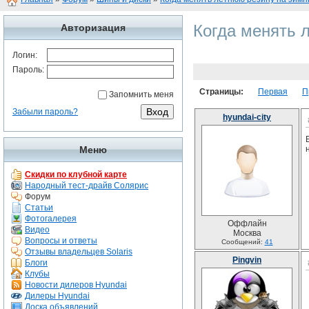
Когда менять 
Авторизация
Логин:
Пароль:
Страницы:
Первая
П
Запомнить меня
Забыли пароль?
hyundai-city
Меню
Скидки по клубной карте
Народный тест-драйв Солярис
Форум
Статьи
Фотогалерея
Оффлайн
Видео
Москва
Вопросы и ответы
Сообщений:
41
Отзывы владельцев Solaris
Pingvin
Блоги
Клубы
Новости дилеров Hyundai
Дилеры Hyundai
Доска объявлений