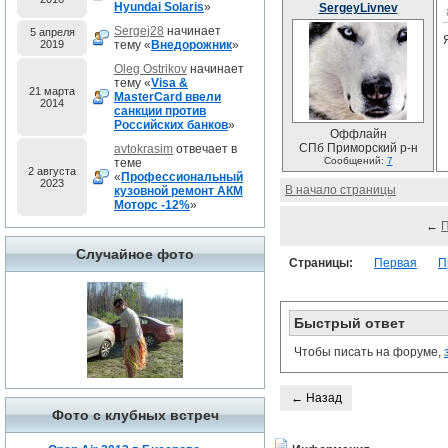
Hyundai Solaris
»
SergeyLivnev
Sergej28
начинает
5 апреля
2019
тему «
Внедорожник
»
Oleg Ostrikov
начинает
тему «
Visa &
21 марта
MasterCard ввели
2014
санкции против
Российских банков
»
Оффлайн
СПб Приморский р-н
avtokrasim
отвечает в
Сообщений:
7
теме
2 августа
«
Профессиональный
2023
В начало страницы
кузовной ремонт АКМ
Моторс -12%
»
←
Случайное фото
Страницы:
Первая
П
Быстрый ответ
Чтобы писать на форуме,
← Назад
Фото с клубных встреч