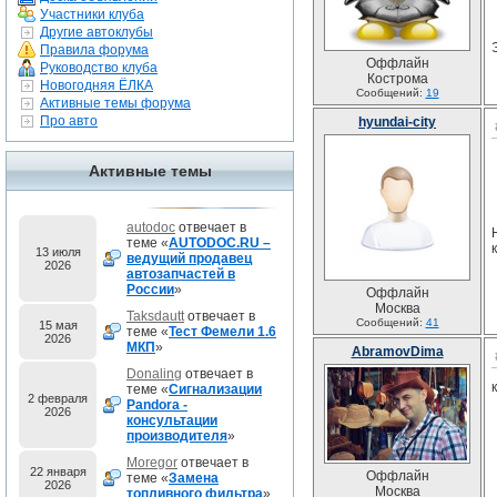
Участники клуба
Другие автоклубы
Правила форума
Оффлайн
Руководство клуба
Кострома
Новогодняя ЁЛКА
Сообщений:
19
Активные темы форума
Про авто
hyundai-city
Активные темы
autodoc
отвечает в
теме «
AUTODOC.RU –
13 июля
ведущий продавец
2026
автозапчастей в
России
»
Оффлайн
Москва
Taksdautt
отвечает в
Сообщений:
41
15 мая
теме «
Тест Фемели 1.6
2026
МКП
»
AbramovDima
Donaling
отвечает в
теме «
Сигнализации
2 февраля
Pandora -
2026
консультации
производителя
»
Moregor
отвечает в
22 января
Оффлайн
теме «
Замена
2026
Москва
топливного фильтра
»