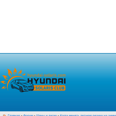
Главная
»
Форум
»
Шины и диски
»
Когда менять летнюю резину на зим