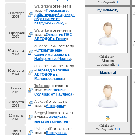
Сообщений:
2
Walterkem
отвечает в
hyundai-city
теме «
Подскажите,
21 октября
действующий артикул
2025
обратки гур от
патрубки к бочку
»
Walterkem
отвечает в
11 февраля
теме «
Открытие ПВЗ
2025
АВТОДОГ г. Грязи
»
autodoc
начинает тему
«
Открытие еще
30 августа
2024
одного магазина в г.
Оффлайн
Набережные Челны
»
Москва
Сообщений:
41
autodoc
начинает тему
«
Переезд магазина
30 августа
Magistral
2024
АВТОДОК в г.
Малоярославец
»
Таёжник
отвечает в
17 мая
теме «
Чип тюнинг
2019
Солярис от Паулюса
»
AlexeyB
отвечает в
23 августа
2019
теме «
Антифриз
»
SergeyLivnev
отвечает
18 марта
в теме «
Интернет-
2020
магазин запчастей
»
Оффлайн
Psiholog61
отвечает в
Сообщений:
143
9 июня
теме «
В отпуск на
2016