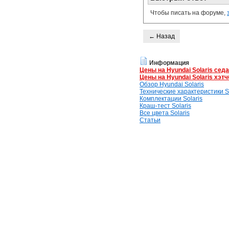
Чтобы писать на форуме,
← Назад
Информация
Цены на Hyundai Solaris сед
Цены на Hyundai Solaris хэтч
Обзор Hyundai Solaris
Технические характеристики So
Комплектации Solaris
Краш-тест Solaris
Все цвета Solaris
Статьи