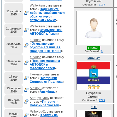
Жуковский
Сообщений:
1158
Walterkem
отвечает в
теме «
Подскажите,
21 октября
действующий артикул
2025
обратки гур от
патрубки к бочку
»
Walterkem
отвечает в
11 февраля
теме «
Открытие ПВЗ
2025
АВТОДОГ г. Грязи
»
autodoc
начинает тему
«
Открытие еще
30 августа
2024
одного магазина в г.
Онлайн
Набережные Челны
»
Сообщений:
0
autodoc
начинает тему
Ильшат
«
Переезд магазина
30 августа
2024
АВТОДОК в г.
Малоярославец
»
Таёжник
отвечает в
17 мая
теме «
Чип тюнинг
2019
Солярис от Паулюса
»
AlexeyB
отвечает в
23 августа
2019
теме «
Антифриз
»
Оффлайн
Самара
SergeyLivnev
отвечает
18 марта
Сообщений:
4799
в теме «
Интернет-
2020
магазин запчастей
»
КОТ
Psiholog61
отвечает в
9 июня
теме «
В отпуск на
2016