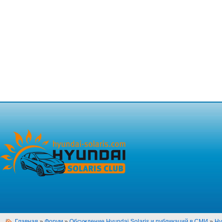
Главная
»
Форум
»
Обсуждение Hyundai Solaris и публикаций в СМИ
»
Hy