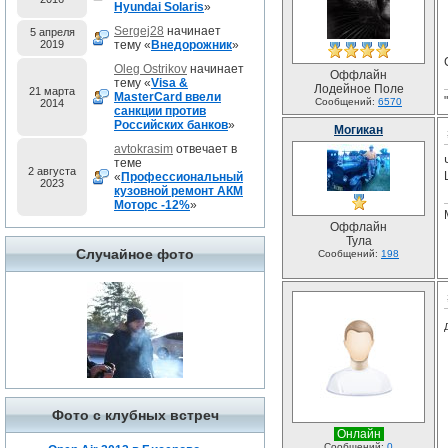
Hyundai Solaris
»
Sergej28
начинает
5 апреля
2019
тему «
Внедорожник
»
Oleg Ostrikov
начинает
Оффлайн
тему «
Visa &
Лодейное Поле
21 марта
MasterCard ввели
Сообщений:
6570
2014
санкции против
Российских банков
»
Могикан
avtokrasim
отвечает в
теме
2 августа
«
Профессиональный
2023
кузовной ремонт АКМ
Моторс -12%
»
Оффлайн
Тула
Случайное фото
Сообщений:
198
Фото с клубных встреч
Онлайн
Сообщений:
0