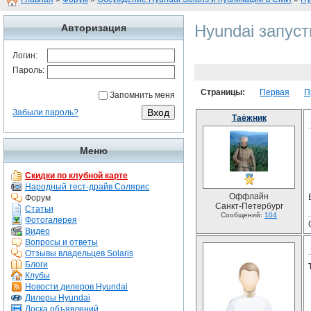
Hyundai запуст
Авторизация
Логин:
Пароль:
Страницы:
Первая
П
Запомнить меня
Забыли пароль?
Таёжник
Меню
Скидки по клубной карте
Народный тест-драйв Солярис
Оффлайн
Форум
Санкт-Петербург
Статьи
Сообщений:
104
Фотогалерея
Видео
Вопросы и ответы
Отзывы владельцев Solaris
Блоги
Клубы
Новости дилеров Hyundai
Дилеры Hyundai
Доска объявлений