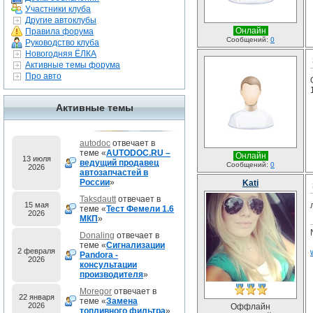
Участники клуба
Другие автоклубы
Онлайн
Правила форума
Сообщений:
0
Руководство клуба
Новогодняя ЁЛКА
Активные темы форума
Про авто
Активные темы
autodoc
отвечает в
теме «
AUTODOC.RU –
Онлайн
13 июля
ведущий продавец
Сообщений:
0
2026
автозапчастей в
России
»
Kati
Taksdautt
отвечает в
15 мая
теме «
Тест Фемели 1.6
2026
МКП
»
Donaling
отвечает в
теме «
Сигнализации
2 февраля
Pandora -
2026
консультации
производителя
»
Moregor
отвечает в
22 января
теме «
Замена
2026
Оффлайн
топливного фильтра
»