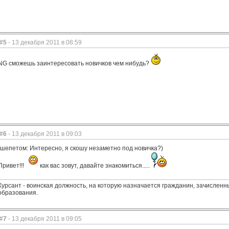
#5
- 13 декабря 2011 в 08:59
NG сможешь заинтересовать новичков чем нибудь?
#6
- 13 декабря 2011 в 09:03
(шепетом: Интересно, я скошу незаметно под новичка?)
Привет!!!
как вас зовут, давайте знакомиться.....
Курсант - воинская должность, на которую назначается гражданин, зачисле
образования.
#7
- 13 декабря 2011 в 09:05