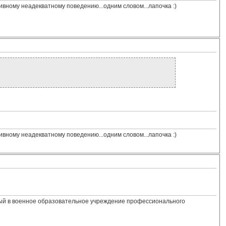
сивному неадекватному поведению...одним словом...лапочка :)
сивному неадекватному поведению...одним словом...лапочка :)
нный в военное образовательное учреждение профессионального