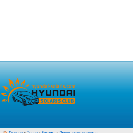
Главная
»
Форум
»
Беседка
»
Приветствие новичков!