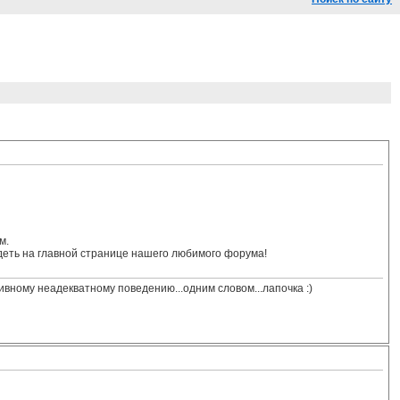
м.
деть на главной странице нашего любимого форума!
сивному неадекватному поведению...одним словом...лапочка :)