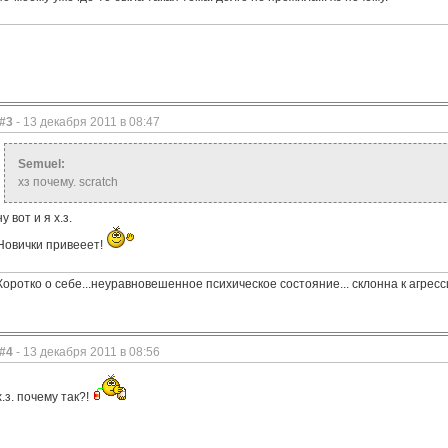
#3
- 13 декабря 2011 в 08:47
Semuel:
хз почему. scratch
ну вот и я х.з.
Новички привееет!
Коротко о себе...неуравновешенное психическое состояние... склонна к агрес
#4
- 13 декабря 2011 в 08:56
х.з. почему так?!