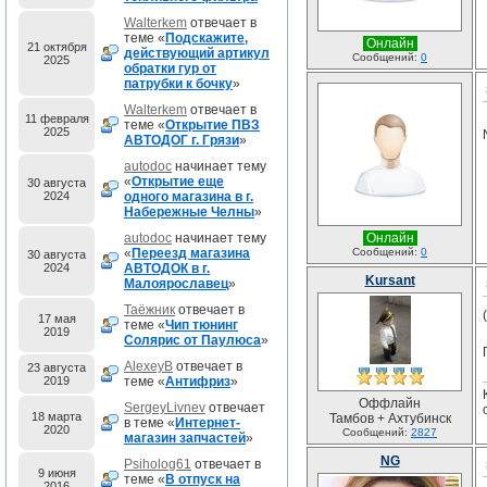
Walterkem
отвечает в
теме «
Подскажите,
Онлайн
21 октября
действующий артикул
Сообщений:
0
2025
обратки гур от
патрубки к бочку
»
Walterkem
отвечает в
11 февраля
теме «
Открытие ПВЗ
2025
АВТОДОГ г. Грязи
»
autodoc
начинает тему
«
Открытие еще
30 августа
2024
одного магазина в г.
Набережные Челны
»
autodoc
начинает тему
Онлайн
«
Переезд магазина
Сообщений:
0
30 августа
2024
АВТОДОК в г.
Kursant
Малоярославец
»
Таёжник
отвечает в
17 мая
теме «
Чип тюнинг
2019
Солярис от Паулюса
»
AlexeyB
отвечает в
23 августа
2019
теме «
Антифриз
»
Оффлайн
SergeyLivnev
отвечает
18 марта
Тамбов + Ахтубинск
в теме «
Интернет-
2020
Сообщений:
2827
магазин запчастей
»
NG
Psiholog61
отвечает в
9 июня
теме «
В отпуск на
2016