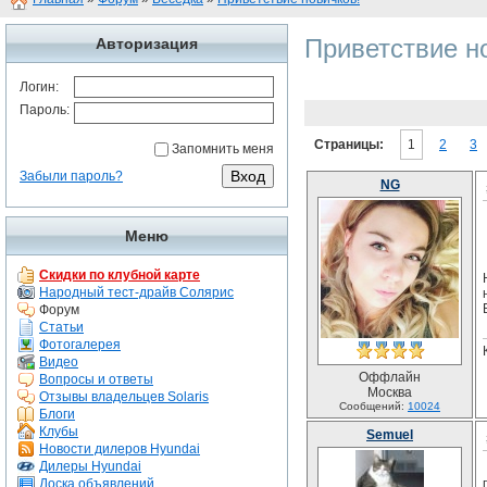
Приветствие н
Авторизация
Логин:
Пароль:
Страницы:
1
2
3
Запомнить меня
Забыли пароль?
NG
Меню
Скидки по клубной карте
Народный тест-драйв Солярис
Форум
Статьи
Фотогалерея
Видео
Оффлайн
Вопросы и ответы
Москва
Отзывы владельцев Solaris
Сообщений:
10024
Блоги
Клубы
Semuel
Новости дилеров Hyundai
Дилеры Hyundai
Доска объявлений