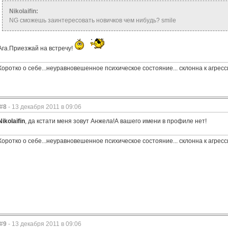
Nikolaifin:
NG сможешь заинтересовать новичков чем нибудь? smile
Ага.Приезжай на встречу!
Коротко о себе...неуравновешенное психическое состояние... склонна к агрес
#8
- 13 декабря 2011 в 09:06
Nikolaifin
, да кстати меня зовут Анжела!А вашего имени в профиле нет!
Коротко о себе...неуравновешенное психическое состояние... склонна к агрес
#9
- 13 декабря 2011 в 09:06