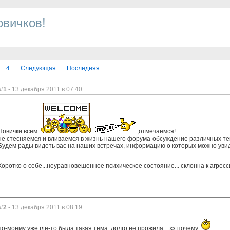
овичков!
4
Следующая
Последняя
#1
- 13 декабря 2011 в 07:40
Новички всем
,отмечаемся!
не стесняемся и вливаемся в жизнь нашего форума-обсуждение различных те
Будем рады видеть вас на наших встречах, информацию о которых можно уви
Коротко о себе...неуравновешенное психическое состояние... склонна к агрес
#2
- 13 декабря 2011 в 08:19
по-моему уже где-то была такая тема. долго не прожила... хз почему.