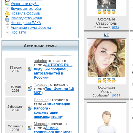
Участники клуба
Другие автоклубы
Правила форума
Руководство клуба
Оффлайн
Новогодняя ЁЛКА
Ставрополь
Активные темы форума
Сообщений:
6219
Про авто
NG
Активные темы
autodoc
отвечает в
теме «
AUTODOC.RU –
13 июля
ведущий продавец
2026
автозапчастей в
России
»
Taksdautt
отвечает в
15 мая
Оффлайн
теме «
Тест Фемели 1.6
2026
Москва
МКП
»
Сообщений:
10024
Donaling
отвечает в
теме «
Сигнализации
2 февраля
Pandora -
2026
консультации
производителя
»
Moregor
отвечает в
22 января
теме «
Замена
2026
топливного фильтра
»