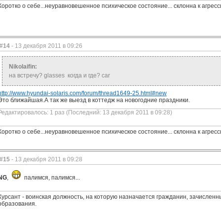
Коротко о себе...неуравновешенное психическое состояние... склонна к агрес
#14
- 13 декабря 2011 в 09:26
Nikolaifin:
на встречу? glasses когда и где? car
http://www.hyundai-solaris.com/forum/thread1649-25.html#new
Это ближайшая.А так же выезд в коттедж на новогодние праздники.
Редактировалось: 1 раз (Последний: 13 декабря 2011 в 09:28)
Коротко о себе...неуравновешенное психическое состояние... склонна к агрес
#15
- 13 декабря 2011 в 09:28
NG
,
палимся, палимся...
Курсант - воинская должность, на которую назначается гражданин, зачисле
образования.