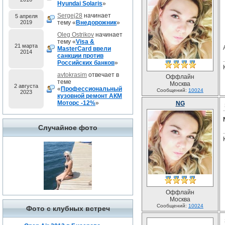
Hyundai Solaris
»
Sergej28
начинает
5 апреля
2019
тему «
Внедорожник
»
Oleg Ostrikov
начинает
тему «
Visa &
21 марта
MasterCard ввели
2014
санкции против
Российских банков
»
avtokrasim
отвечает в
Оффлайн
теме
Москва
2 августа
«
Профессиональный
Сообщений:
10024
2023
кузовной ремонт АКМ
Моторс -12%
»
NG
Случайное фото
Оффлайн
Москва
Сообщений:
10024
Фото с клубных встреч