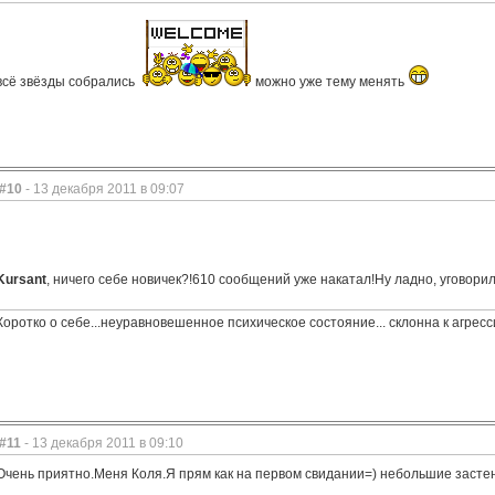
всё звёзды собрались
можно уже тему менять
#10
- 13 декабря 2011 в 09:07
Kursant
, ничего себе новичек?!610 сообщений уже накатал!Ну ладно, уговори
Коротко о себе...неуравновешенное психическое состояние... склонна к агрес
#11
- 13 декабря 2011 в 09:10
Очень приятно.Меня Коля.Я прям как на первом свидании=) небольшие застен