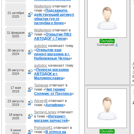
Walterkem
отвечает в
теме «
Подскажите,
21 октября
действующий артикул
2025
обратки гур от
патрубки к бочку
»
Walterkem
отвечает в
11 февраля
теме «
Открытие ПВЗ
2025
АВТОДОГ г. Грязи
»
Онлайн
Сообщений:
0
autodoc
начинает тему
«
Открытие еще
30 августа
2024
одного магазина в г.
Набережные Челны
»
autodoc
начинает тему
«
Переезд магазина
30 августа
2024
АВТОДОК в г.
Малоярославец
»
Таёжник
отвечает в
17 мая
теме «
Чип тюнинг
2019
Солярис от Паулюса
»
AlexeyB
отвечает в
23 августа
2019
теме «
Антифриз
»
SergeyLivnev
отвечает
18 марта
в теме «
Интернет-
2020
магазин запчастей
»
Psiholog61
отвечает в
9 июня
Онлайн
теме «
В отпуск на
2016