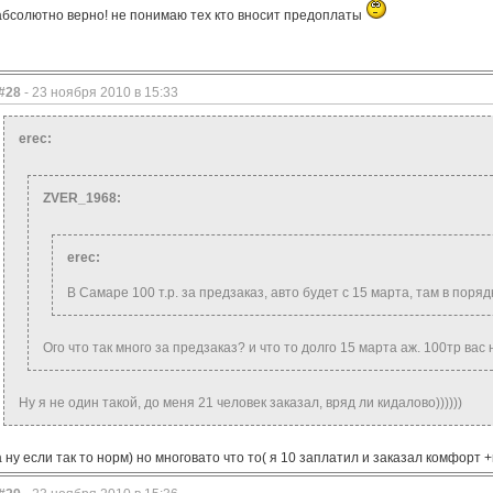
абсолютно верно! не понимаю тех кто вносит предоплаты
#28
- 23 ноября 2010 в 15:33
erec:
ZVER_1968:
erec:
В Самаре 100 т.р. за предзаказ, авто будет с 15 марта, там в поряд
Ого что так много за предзаказ? и что то долго 15 марта аж. 100тр вас
Ну я не один такой, до меня 21 человек заказал, вряд ли кидалово))))))
а ну если так то норм) но многовато что то( я 10 заплатил и заказал комфорт