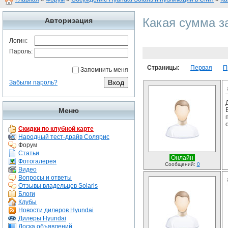
Какая сумма за
Авторизация
Логин:
Пароль:
Страницы:
Первая
П
Запомнить меня
Забыли пароль?
Меню
Скидки по клубной карте
Народный тест-драйв Солярис
Форум
Статьи
Онлайн
Фотогалерея
Сообщений:
0
Видео
Вопросы и ответы
Отзывы владельцев Solaris
Блоги
Клубы
Новости дилеров Hyundai
Дилеры Hyundai
Доска объявлений