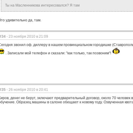
Ты на Масленникова интересовался? Я там
Что удивительно да, там.
#34
- 23 ноября 2010 в 21:09
Сегодня звонил оф. диллеру в нашем провинциальном городишке (Ставрополь),
. Записали мой телефон и сказали: "как только, так позвоним"!
#35
- 26 ноября 2010 в 20:41
Киров, денег не берут, зключают предварительный договор, около 70 человек 
обучение. Образец машины в салоне обещают к новому году. Озвученная квота