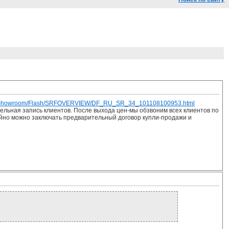
en/Showroom/Flash/SRFOVERVIEW/DF_RU_SR_34_101108100953.html
тельная запись клиентов. После выхода цен-мы обзвоним всех клиентов по
ойно можно заключать предварительный договор купли-продажи и