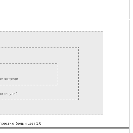
ке очереди.
 не кинули?
 +престиж белый цвет 1.6