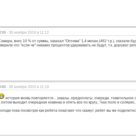
#39
- 30 ноября 2010 в 11:12
Самара, внес 10 % от суммы, заказал "Оптима" 1,4 механ.(462 т.р.), сказали буд
уверили что "если че" никаких процентов удерживать не будут, т.к. дорожат ре
#40
- 30 ноября 2010 в 11:19
история вновь повторяется....заказы..предоплаты..очереди..томительное 
...потом выходит очередная новинка и опять все по кругу..."нах поло и солярис
погодю пока посмотрю как ребята покатают что скажут, ребят вы же поделите