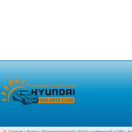
Главная
»
Форум
»
Обсуждение Hyundai Solaris и публикаций в СМИ
»
Ка