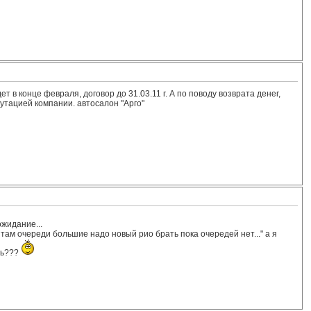
ет в конце февраля, договор до 31.03.11 г. А по поводу возврата денег,
путацией компании. автосалон "Арго"
ожидание...
, там очереди большие надо новый рио брать пока очередей нет..." а я
сь???