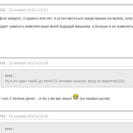
#31
- 23 ноября 2010 в 15:51
Дело каждого, отдавать или нет, я устал метаться среди машин на выбор, хочу 
будет зависеть комплектация моей будущей машинки, а больше и не изменитьс
#32
- 23 ноября 2010 в 16:03
erec:
Ну я не один такой, до меня 21 человек заказал, вряд ли кидалово))))))
и того 2 лепехи денег.....я бы у же вас кинул
(на правах шутки)
#33
- 23 ноября 2010 в 18:30
erec: