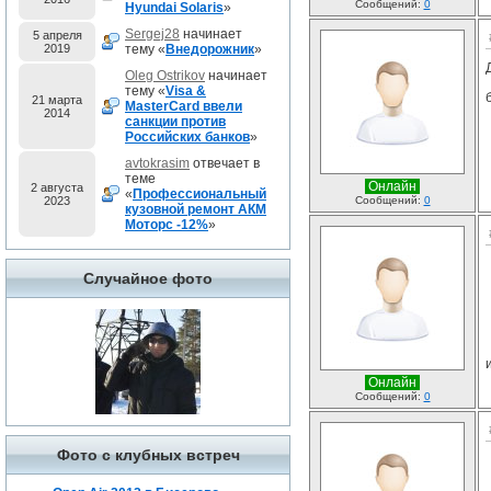
Сообщений:
0
Hyundai Solaris
»
Sergej28
начинает
5 апреля
2019
тему «
Внедорожник
»
Oleg Ostrikov
начинает
тему «
Visa &
21 марта
MasterCard ввели
2014
санкции против
Российских банков
»
avtokrasim
отвечает в
теме
Онлайн
2 августа
«
Профессиональный
2023
Сообщений:
0
кузовной ремонт АКМ
Моторс -12%
»
Случайное фото
Онлайн
Сообщений:
0
Фото с клубных встреч