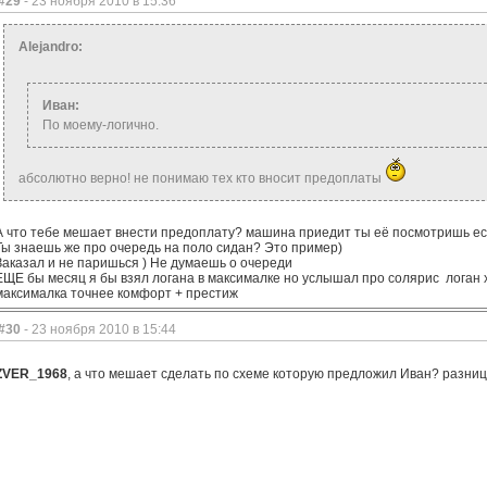
#29
- 23 ноября 2010 в 15:36
Alejandro:
Иван:
По моему-логично.
абсолютно верно! не понимаю тех кто вносит предоплаты
А что тебе мешает внести предоплату? машина приедит ты её посмотришь ес
Ты знаешь же про очередь на поло сидан? Это пример)
Заказал и не паришься ) Не думаешь о очереди
ЕЩЕ бы месяц я бы взял логана в максималке но услышал про солярис логан х
максималка точнее комфорт + престиж
#30
- 23 ноября 2010 в 15:44
ZVER_1968
, а что мешает сделать по схеме которую предложил Иван? разниц