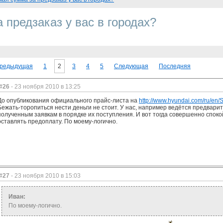
 предзаказ у вас в городах?
редыдущая
1
2
3
4
5
Следующая
Последняя
#26
- 23 ноября 2010 в 13:25
До опубликования официального прайс-листа на
http://www.hyundai.com/ru/
Бежать-торопиться нести деньги не стоит. У нас, например ведётся предвари
полученным заявкам в порядке их поступления. И вот тогда совершенно спок
оставлять предоплату. По моему-логично.
#27
- 23 ноября 2010 в 15:03
Иван:
По моему-логично.