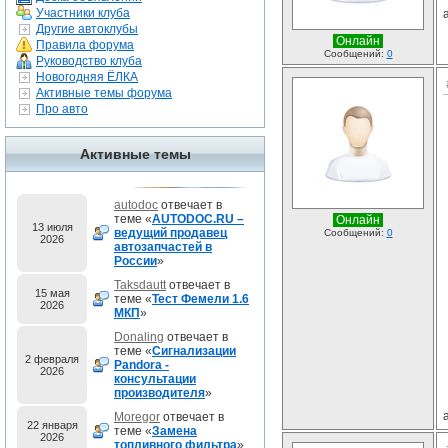
Участники клуба
Другие автоклубы
Онлайн
Правила форума
Сообщений:
0
Руководство клуба
Новогодняя ЁЛКА
Активные темы форума
Про авто
Активные темы
autodoc
отвечает в
теме «
AUTODOC.RU –
Онлайн
13 июля
ведущий продавец
Сообщений:
0
2026
автозапчастей в
России
»
Taksdautt
отвечает в
15 мая
теме «
Тест Фемели 1.6
2026
МКП
»
Donaling
отвечает в
теме «
Сигнализации
2 февраля
Pandora -
2026
консультации
производителя
»
Moregor
отвечает в
22 января
теме «
Замена
2026
топливного фильтра
»