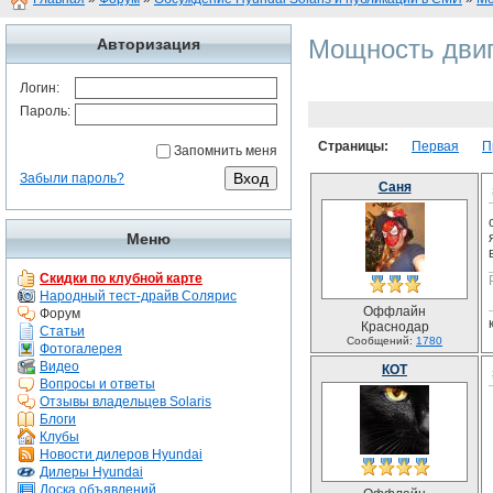
Мощность двиг
Авторизация
Логин:
Пароль:
Страницы:
Первая
П
Запомнить меня
Забыли пароль?
Саня
Меню
Скидки по клубной карте
Народный тест-драйв Солярис
Оффлайн
Форум
Краснодар
Статьи
Сообщений:
1780
Фотогалерея
Видео
КОТ
Вопросы и ответы
Отзывы владельцев Solaris
Блоги
Клубы
Новости дилеров Hyundai
Дилеры Hyundai
Доска объявлений