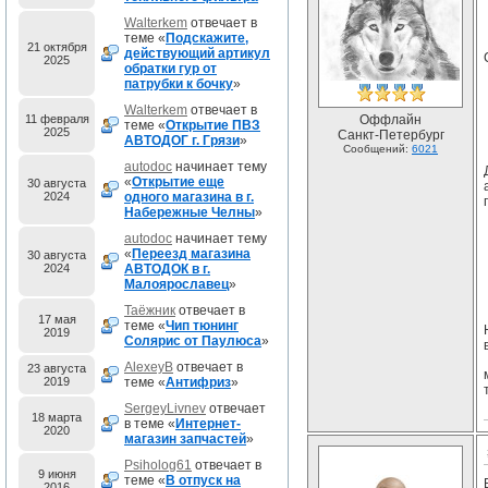
Walterkem
отвечает в
теме «
Подскажите,
21 октября
действующий артикул
2025
обратки гур от
патрубки к бочку
»
Walterkem
отвечает в
11 февраля
Оффлайн
теме «
Открытие ПВЗ
2025
Санкт-Петербург
АВТОДОГ г. Грязи
»
Сообщений:
6021
autodoc
начинает тему
«
Открытие еще
30 августа
2024
одного магазина в г.
Набережные Челны
»
autodoc
начинает тему
«
Переезд магазина
30 августа
2024
АВТОДОК в г.
Малоярославец
»
Таёжник
отвечает в
17 мая
теме «
Чип тюнинг
2019
Солярис от Паулюса
»
AlexeyB
отвечает в
23 августа
2019
теме «
Антифриз
»
SergeyLivnev
отвечает
18 марта
в теме «
Интернет-
2020
магазин запчастей
»
Psiholog61
отвечает в
9 июня
теме «
В отпуск на
2016