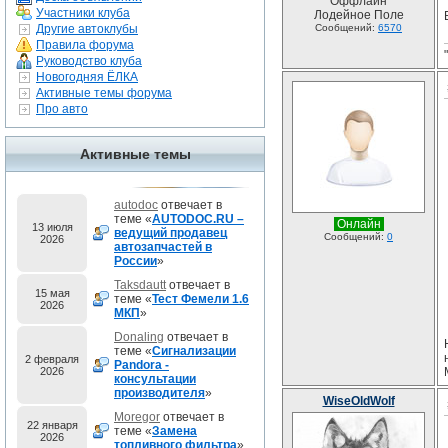
Оффлайн
Участники клуба
Лодейное Поле
Другие автоклубы
Сообщений:
6570
Правила форума
Руководство клуба
Новогодняя ЁЛКА
Активные темы форума
Про авто
Активные темы
autodoc
отвечает в
теме «
AUTODOC.RU –
Онлайн
13 июля
ведущий продавец
Сообщений:
0
2026
автозапчастей в
России
»
Taksdautt
отвечает в
15 мая
теме «
Тест Фемели 1.6
2026
МКП
»
Donaling
отвечает в
теме «
Сигнализации
2 февраля
Pandora -
2026
консультации
производителя
»
WiseOldWolf
Moregor
отвечает в
22 января
теме «
Замена
2026
топливного фильтра
»