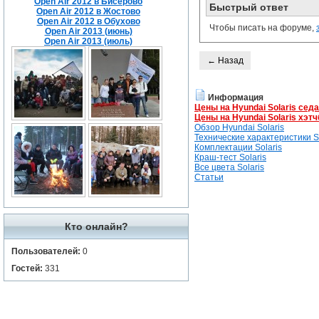
Open Air 2012 в Бисерово
Быстрый ответ
Open Air 2012 в Жостово
Open Air 2012 в Обухово
Чтобы писать на форуме,
Open Air 2013 (июнь)
Open Air 2013 (июль)
← Назад
Информация
Цены на Hyundai Solaris сед
Цены на Hyundai Solaris хэтч
Обзор Hyundai Solaris
Технические характеристики So
Комплектации Solaris
Краш-тест Solaris
Все цвета Solaris
Статьи
Кто онлайн?
Пользователей:
0
Гостей:
331