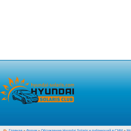
Главная
»
Форум
»
Обсуждение Hyundai Solaris и публикаций в СМИ
»
Мо