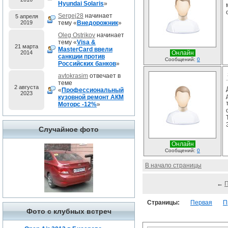
Hyundai Solaris
»
Sergej28
начинает
5 апреля
2019
тему «
Внедорожник
»
Oleg Ostrikov
начинает
тему «
Visa &
21 марта
MasterCard ввели
2014
Онлайн
санкции против
Сообщений:
0
Российских банков
»
avtokrasim
отвечает в
теме
2 августа
«
Профессиональный
2023
кузовной ремонт АКМ
Моторс -12%
»
Случайное фото
Онлайн
Сообщений:
0
В начало страницы
←
Страницы:
Первая
П
Фото с клубных встреч