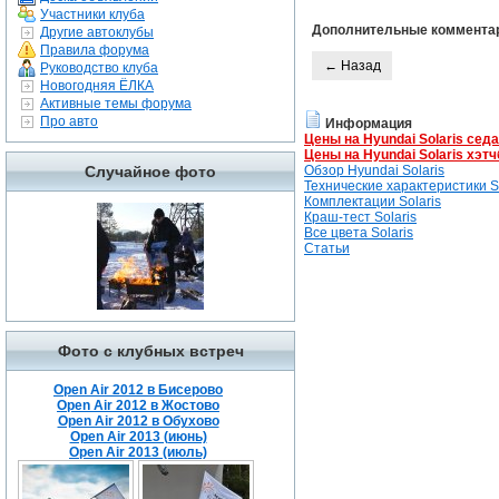
Участники клуба
Дополнительные коммента
Другие автоклубы
Правила форума
← Назад
Руководство клуба
Новогодняя ЁЛКА
Активные темы форума
Про авто
Информация
Цены на Hyundai Solaris сед
Цены на Hyundai Solaris хэтч
Случайное фото
Обзор Hyundai Solaris
Технические характеристики So
Комплектации Solaris
Краш-тест Solaris
Все цвета Solaris
Статьи
Фото с клубных встреч
Open Air 2012 в Бисерово
Open Air 2012 в Жостово
Open Air 2012 в Обухово
Open Air 2013 (июнь)
Open Air 2013 (июль)