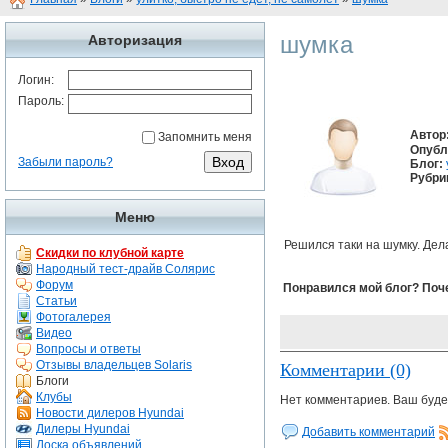
шумка
Авторизация
Логин:
Пароль:
Автор
Запомнить меня
Опубл
Забыли пароль?
Блог:
Рубри
Меню
Решился таки на шумку. Дел
Скидки по клубной карте
Народный тест-драйв Солярис
Форум
Понравился мой блог? Поч
Статьи
Фотогалерея
Видео
Вопросы и ответы
Отзывы владельцев Solaris
Комментарии (0)
Блоги
Клубы
Нет комментариев. Ваш буде
Новости дилеров Hyundai
Дилеры Hyundai
Добавить комментарий
Доска объявлений