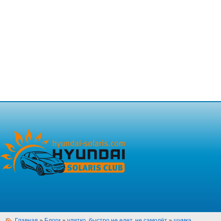
Главная
»
Блоги
»
улитко, быстро не едет, не самолёт
»
шумка