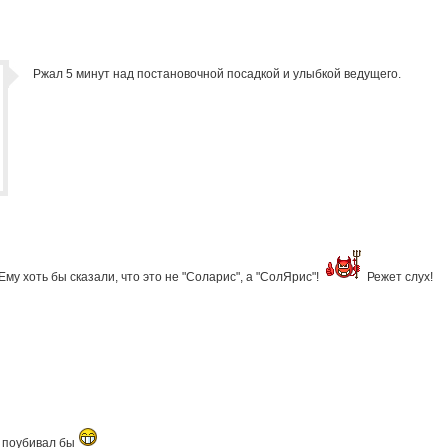
Ржал 5 минут над постановочной посадкой и улыбкой ведущего.
Ему хоть бы сказали, что это не "Соларис", а "СолЯрис"!
Режет слух!
, поубивал бы