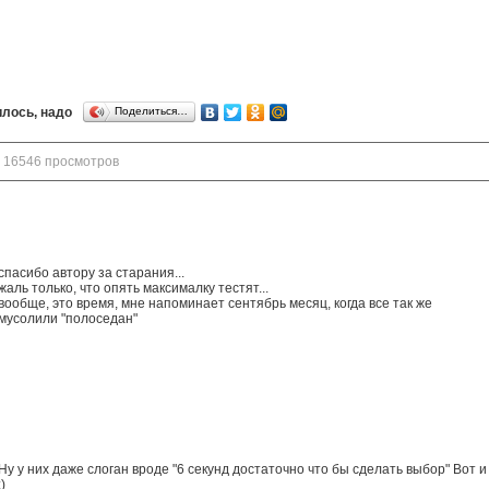
лось, надо
Поделиться…
16546 просмотров
спасибо автору за старания...
жаль только, что опять максималку тестят...
вообще, это время, мне напоминает сентябрь месяц, когда все так же
мусолили "полоседан"
Ну у них даже слоган вроде "6 секунд достаточно что бы сделать выбор" Вот 
:)