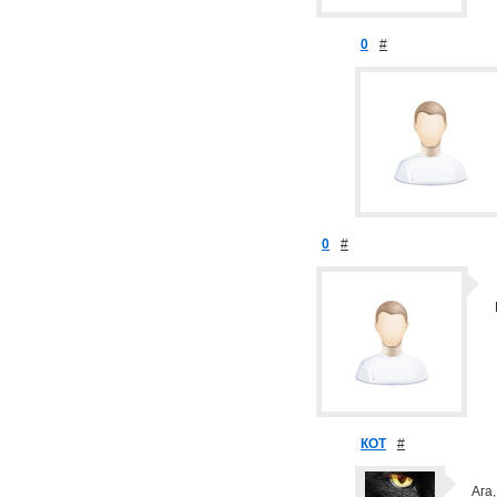
0
#
0
#
КОТ
#
Ага