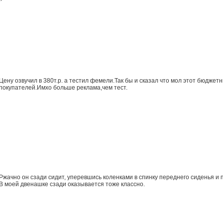
Цену озвучил в 380т.р. а тестил фемели.Так бы и сказал что мол этот бюдже
покупателей.Имхо больше реклама,чем тест.
Ржачно он сзади сидит, уперевшись коленками в спинку переднего сиденья и
В моей двенашке сзади оказывается тоже классно.