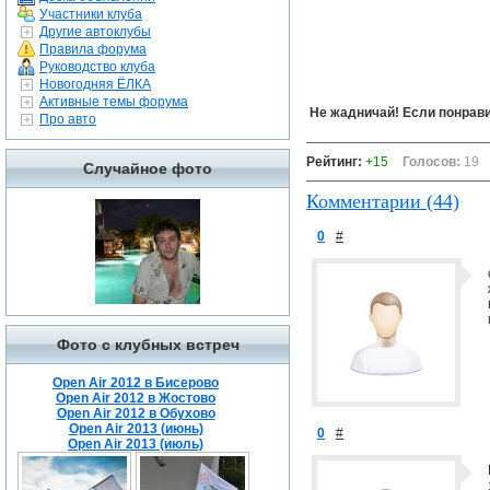
Участники клуба
Другие автоклубы
Правила форума
Руководство клуба
Новогодняя ЁЛКА
Активные темы форума
Не жадничай! Если понрави
Про авто
Рейтинг:
+15
Голосов:
19
Случайное фото
Комментарии (44)
0
#
Фото с клубных встреч
Open Air 2012 в Бисерово
Open Air 2012 в Жостово
Open Air 2012 в Обухово
Open Air 2013 (июнь)
0
#
Open Air 2013 (июль)