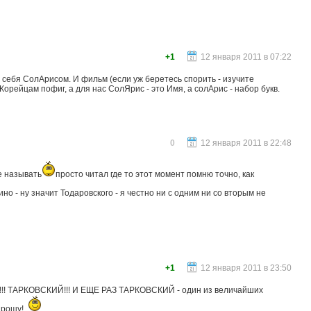
+1
12 января 2011 в 07:22
о себя СолАрисом. И фильм (если уж беретесь спорить - изучите
 Корейцам пофиг, а для нас СолЯрис - это Имя, а солАрис - набор букв.
0
12 января 2011 в 22:48
е называть
просто читал где то этот момент помню точно, как
ино - ну значит Тодаровского - я честно ни с одним ни со вторым не
+1
12 января 2011 в 23:50
!! ТАРКОВСКИЙ!!! И ЕЩЕ РАЗ ТАРКОВСКИЙ - один из величайших
 прошу!