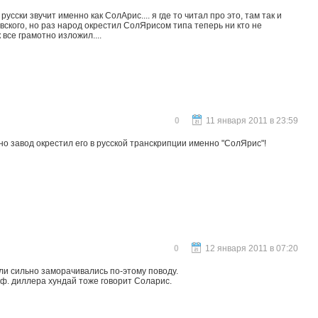
сски звучит именно как СолАрис.... я где то читал про это, там так и
вского, но раз народ окрестил СолЯрисом типа теперь ни кто не
 все грамотно изложил....
0
11 января 2011 в 23:59
но завод окрестил его в русской транскрипции именно "СолЯрис"!
0
12 января 2011 в 07:20
 ли сильно заморачивались по-этому поводу.
ф. диллера хундай тоже говорит Соларис.