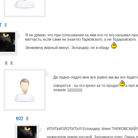
Т
#
Я не думаю, что при голосовании за имя кто-то его называл пр
матчасть, если сами не знаете) Тарковского, а не Тодаровского.
Зенкевичу жирный минус. Эспандер, не в обиду
0
#
Да ладно-ладно мне все равно как вы его будет
говорится - за что купил за то продал
а про к
знаком :))))))))))))
КОТ
#
ИПАТЬКОЛОТИТЬ!!! Еспандер, блин! ТАРКОВСКИЙ!!
режисеров земли русской. Запомните плиз. Очень