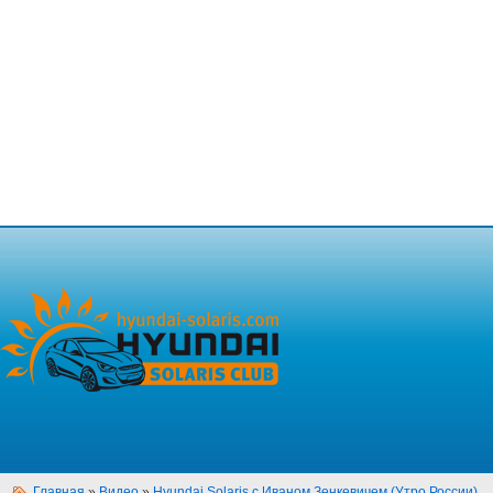
Главная
»
Видео
»
Hyundai Solaris с Иваном Зенкевичем (Утро России)