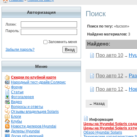
Поиск
Авторизация
Логин:
Поиск по тегу:
«tucson»
Пароль:
Найдено материалов:
3
Запомнить меня
Найдено:
Забыли пароль?
Про авто 10
Hyu
→
Меню
Про авто 12
Раз
→
Скидки по клубной карте
Народный тест-драйв Солярис
Форум
Про авто 12
Нов
→
Статьи
Фотогалерея
Видео
← Назад
Вопросы и ответы
Отзывы владельцев Solaris
Блоги
Информация
Клубы
Цены на Hyundai Solaris сед
Новости дилеров Hyundai
Цены на Hyundai Solaris хэтч
Дилеры Hyundai
Обзор Hyundai Solaris
Доска объявлений
Технические характеристики So