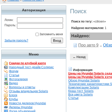
Поиск
Авторизация
Логин:
Поиск по тегу:
«citroen»
Пароль:
Найдено материалов:
1
Запомнить меня
Найдено:
Забыли пароль?
Про авто 9
Обзо
→
Меню
← Назад
Скидки по клубной карте
Народный тест-драйв Солярис
Информация
Форум
Цены на Hyundai Solaris сед
Статьи
Цены на Hyundai Solaris хэтч
Фотогалерея
Обзор Hyundai Solaris
Видео
Технические характеристики So
Вопросы и ответы
Комплектации Solaris
Краш-тест Solaris
Отзывы владельцев Solaris
Все цвета Solaris
Блоги
Статьи
Клубы
Новости дилеров Hyundai
Дилеры Hyundai
Доска объявлений