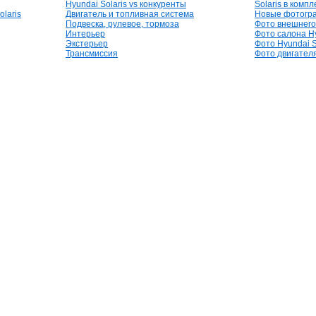
Hyundai Solaris vs конкуренты
Solaris в комп
laris
Двигатель и топливная система
Новые фотогр
Подвеска, рулевое, тормоза
Фото внешнего 
Интерьер
Фото салона Hy
Экстерьер
Фото Hyundai S
Трансмиссия
Фото двигателя,