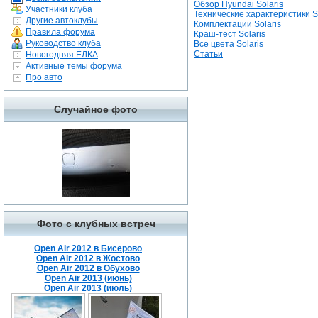
Обзор Hyundai Solaris
Участники клуба
Технические характеристики So
Другие автоклубы
Комплектации Solaris
Правила форума
Краш-тест Solaris
Руководство клуба
Все цвета Solaris
Статьи
Новогодняя ЁЛКА
Активные темы форума
Про авто
Случайное фото
Фото с клубных встреч
Open Air 2012 в Бисерово
Open Air 2012 в Жостово
Open Air 2012 в Обухово
Open Air 2013 (июнь)
Open Air 2013 (июль)