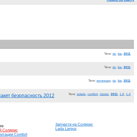
Теги:
rio
,
kia
,
2011
Теги:
rio
,
kia
,
2011
Теги:
интерьер
,
rio
,
kia
,
2011
Теги:
solaris
,
comfort
,
classic
,
2011
,
1.6
,
1.4
+ пакет безопасность 2012
Запчасти на Солярис
ео
Lada Largus
й Солярис
лектации Comfort