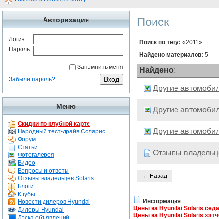
Поиск
Авторизация
Логин:
Поиск по тегу:
«2011»
Пароль:
Найдено материалов:
5
Запомнить меня
Найдено:
Забыли пароль?
Другие автомоби
Меню
Другие автомоби
Скидки по клубной карте
Другие автомоби
Народный тест-драйв Солярис
Форум
Статьи
Отзывы владельце
Фотогалерея
Видео
Вопросы и ответы
← Назад
Отзывы владельцев Solaris
Блоги
Клубы
Информация
Новости дилеров Hyundai
Цены на Hyundai Solaris сед
Дилеры Hyundai
Цены на Hyundai Solaris хэтч
Доска объявлений