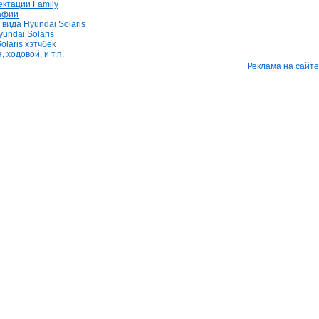
лектации Family
афии
вида Hyundai Solaris
undai Solaris
olaris хэтчбек
 ходовой, и т.п.
Реклама на сайте